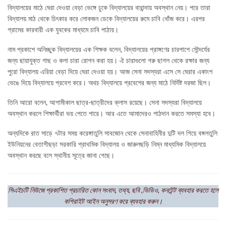
বিদ্যালয়ের মাঠে ঘেরা দেওয়া বেড়া ভেঙ্গে ঢুকে বিদ্যালয়ের বারান্দায় অবস্থান নেয়। পরে তারা
বিদ্যালয় মাঠ থেকে চিৎকার করে লোকজন ডেকে বিদ্যালয়ের রুমে চাবি খোঁজ করে। এরপর
গ্রামের কারবারী এক যুবকের মাধ্যমে চাবি পাঠায়।
নাম প্রকাশে অনিচ্ছুক বিদ্যালয়ের এক শিক্ষক বলেন, বিদ্যালয়ের প্রাঙ্গণের চারপাশে সৌন্দর্যের
জন্য ছায়াযুক্ত গাছ ও কলা চারা রোপন করা হয়। ঐ চারাগুলো গরু ছাগল থেকে রক্ষার জন্য
পুরো বিদ্যালয় এরিয়া বেড়া দিয়ে ঘেরা দেওয়া হয়। আজ সেনা সদস্যরা এসে সে ঘেরার একাংশ
ভেঙে দিয়ে বিদ্যালয়ে প্রবেশ করে। অথচ বিদ্যালয়ে প্রবেশের জন্য মাঠে নির্দিষ্ট দরজা ছিল।
তিনি আরো বলেন, আগামীকাল ছাত্র-ছাত্রীদের ক্লাস রয়েছে। সেনা সদস্যরা বিদ্যালয়ে
অবস্থান করলে শিক্ষার্থীরা ভয় পেতে পারে। আর এতে আমাদেরও পাঠদান করতে সমস্যা হবে।
অন্যদিকে রাত সাড়ে ৭টার সময় করেঙ্গাতুলি সাবজোন থেকে সেনাবাহিনীর দুটি দল গিয়ে বঙ্গলতুলি
ইউনিয়নের বেতাগীছড়া সরকারি প্রাথমিক বিদ্যালয় ও জারুলছড়ি নিম্ন মাধ্যমিক বিদ্যালয়ে
অবস্থান করছে বলে স্থানীয় সূত্রে জানা গেছে।
সিএইচটি নিউজে প্রকাশিত প্রচারিত কোন সংবাদ, তথ্য, ছবি ,ভিডিও, কনটেন্ট ব্যবহার করতে হলে
কপিরাইট আইন অনুসরণ করে ব্যবহার করুন।