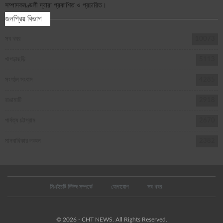
সম্পাদকমণ্ডলী দ্বারা প্রকাশিত ও প্রচারিত।
জনপ্রিয় বিভাগ
সব খবর
10073
খাগড়াছড়ি
5113
সংগঠন সংবাদ
4285
রাঙামাটি
2918
পার্বত্য চট্টগ্রাম
2670
মানবাধিকার লঙ্ঘন
2382
সিএইচটি নিউজ সম্পর্কে
যোগাযোগ
সব খবর
© 2026 - CHT NEWS. All Rights Reserved.