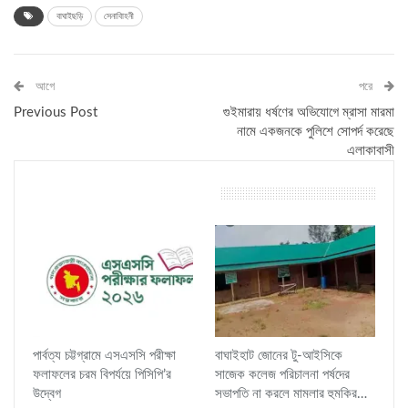
বাঘাইছড়ি
সেনাবািহনী
আগে
পরে
Previous Post
গুইমারায় ধর্ষণের অভিযোগে ম্রাসা মারমা
নামে একজনকে পুলিশে সোপর্দ করেছে
এলাকাবাসী
তুমি এটাও পছন্দ করতে পারো
পার্বত্য চট্টগ্রামে এসএসসি পরীক্ষা
বাঘাইহাট জোনের টু-আইসিকে
ফলাফলের চরম বিপর্যয়ে পিসিপি’র
সাজেক কলেজ পরিচালনা পর্ষদের
উদ্বেগ
সভাপতি না করলে মামলার হুমকির…