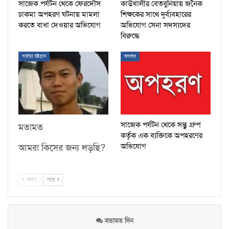
সাজেক পর্যটন থেকে ফেরদৌস
কাউখালীর বেতবুনিয়ায় জনৈক
চাকমা অপহরণ ঘটনায় মামলা
শিক্ষকের সাথে দুর্ব্যবহারের
করতে বাধা দেওয়ার অভিযোগ
অভিযোগ সেনা সদস্যদের
বিরুদ্ধে
পার্বত্য চট্টগ্রাম
অপরাধ
সাজেক পর্যটন থেকে সন্তু গ্রুপ
মতামত
কর্তৃক এক ব্যক্তিকে অপহরণের
অভিযোগ
আমরা কিসের জন্য লড়ছি?
আগে
পরে
মতামত দিন