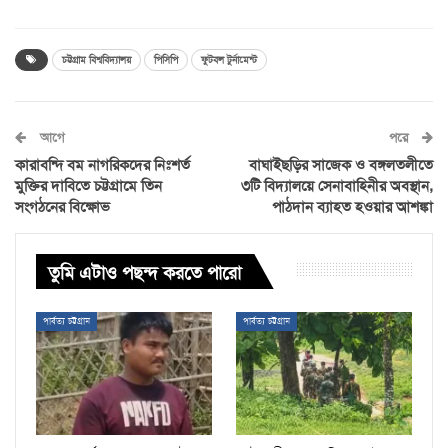
চট্টগ্রাম বিশ্ববিদ্যালয়
পিসিপি
ফুটবল টুর্নামেন্ট
আগে
পরে
কারাবন্দি বম নাগরিকদের নিঃশর্ত
বাঘাইছড়ির সাজেক ও বঙ্গলতলীতে
মুক্তির দাবিতে চট্টগ্রামে তিন
৩টি বিদ্যালয়ে সেনাবাহিনীর অবস্থান,
সংগঠনের বিক্ষোভ
পাঠদান ব্যাহত হওয়ার আশঙ্কা
তুমি এটাও পছন্দ করতে পারো
পার্বত্য চট্টগ্রাম
পার্বত্য চট্টগ্রাম