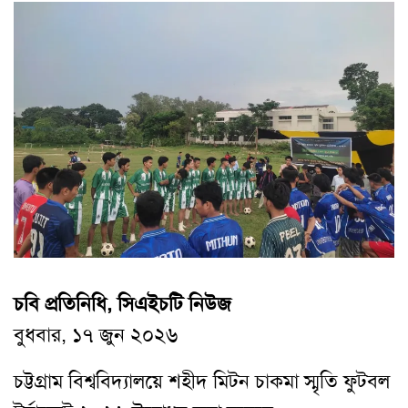
চবি প্রতিনিধি, সিএইচটি নিউজ
বুধবার, ১৭ জুন ২০২৬
চট্টগ্রাম বিশ্ববিদ্যালয়ে শহীদ মিটন চাকমা স্মৃতি ফুটবল