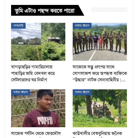
তুমি এটাও পছন্দ করতে পারো
খাগড়াছড়ি
পার্বত্য চট্টগ্রাম
খাগড়াছড়ির গামারিঢালায়
সাজেকে সন্তু গ্রুপের সাথে
পাহাড়ির জমি বেদখল করে
যোগসাজশ করে অপহৃত ব্যক্তিকে
সেটলারদের ঘর নির্মাণ
“উদ্ধার” নাটক সেনাবাহিনীর :…
পার্বত্য চট্টগ্রাম
পার্বত্য চট্টগ্রাম
সাজেক পর্যটন থেকে ফেরদৌস
কাউখালীর বেতবুনিয়ায় জনৈক