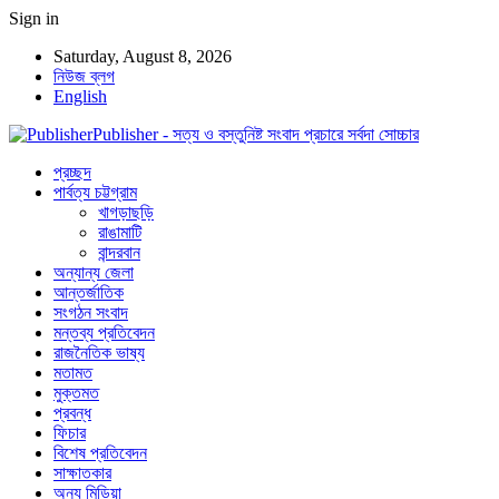
Sign in
Saturday, August 8, 2026
নিউজ ব্লগ
English
Publisher - সত্য ও বস্তুনিষ্ট সংবাদ প্রচারে সর্বদা সোচ্চার
প্রচ্ছদ
পার্বত্য চট্টগ্রাম
খাগড়াছড়ি
রাঙামাটি
বান্দরবান
অন্যান্য জেলা
আন্তর্জাতিক
সংগঠন সংবাদ
মন্তব্য প্রতিবেদন
রাজনৈতিক ভাষ্য
মতামত
মুক্তমত
প্রবন্ধ
ফিচার
বিশেষ প্রতিবেদন
সাক্ষাতকার
অন্য মিডিয়া