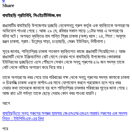
0
Share
বাঘাইছড়ি প্রতিনিধি, সিএইচটিনিউজ.কম
রাঙামাটির বাঘাইছড়ি উপজেলার দুরছড়ি থেকেসন্তু গ্রুপ কর্তৃক এক ব্যক্তিকে অপহরণের
অভিযোগ পাওয়া গেছে। আজ ২৯ মে
,
রবিবার সকাল সাড়ে ১১টার সময় এ অপহরণের
ঘটনা ঘটে। অপহৃত ব্যক্তির নাম শান্তি প্রিয় চাকমা (অঙ্গ) বয়স : ২৪
,
পিতা : অমূল্য
রঞ্জন চাকমা
,
গ্রাম : উপেন্দ্র পাড়া
,
চংড়াছড়ি
,
মেরুং ইউনিয়ন
,
দিঘীনালা।
সূত্র জানায়
,
শান্তিপ্রিয় চাকমা গতকাল ব্যক্তিগত কাজে রাঙামাটি গিয়েছিলেন। আজ
রাঙামাটি থেকে ইঞ্জিনচালিত বোট যোগে ফেরার পথে বাঘাইছড়ি উপজেলার খেদারমারা
ইউনিয়নের দুরছড়িতে এসে পৌঁছলে সেখান থেকে সন্তু গ্রুপের ৫/৬ জন সদস্য তাকে
বোট থেকে নামিয়ে অপহরণ করে নিয়ে যায়।
তাকে অপহরণের খবর পেয়ে তার পরিবারের পক্ষ থেকে সন্তু গ্রুপের সদস্য কালাবো চাকমা
ও চিরনজিত্‍ চাকমা ওরফে মার্শাল-এর সাথে যোগাযোগ করলে প্রয়োজন হলে পরে খবর
দেয়ার কথা তাদেরকে জানানো হয় বলে শান্তিপ্রিয় চাকমার পরিবারের সূত্রে জানা গেছে।
আজ রাত ৯টা পর্যন্ত তাকে ছেড়ে দেয়ার কোন খবর পাওয়া যায়নি।
আগে
বাঘাইছড়িতে সন্তু গ্রুপের সশস্ত্র হামলায় জেএসএস(এমএন লারমা) গ্রুপের এক সদস্য
নিহত : ইউপিডিএফ-এর নিন্দা
পরে