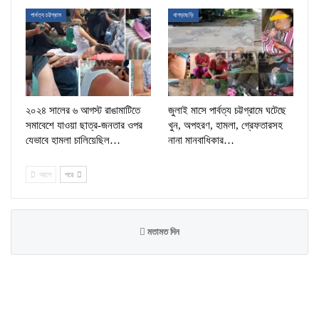
পার্বত্য চট্টগ্রাম
খাগড়াছড়ি
২০২৪ সালের ৬ আগস্ট রাঙামাটিতে
জুলাই মাসে পার্বত্য চট্টগ্রামে ঘটেছে
সমাবেশে যাওয়া ছাত্র-জনতার ওপর
খুন, অপহরণ, হামলা, গ্রেফতারসহ
যেভাবে হামলা চালিয়েছিল…
নানা মানবাধিকার…
আগে
পরে
মতামত দিন