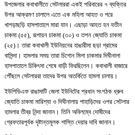
উপজেলার কবাখালীতে সেটলাররা একই পরিবারের ৭ ব্যক্তির
উপর আক্রমণ চালালে এতে এক মহিলা আহত ও পরে
খাগড়াছড়ি হাসপাতালে মারা যান
।
এছাড়া আহত হন যতীন
চাকমা (৫৫)
,
রূপায়ন চাকমা (৩০) ও তপন জ্যোতি চাকমা
(২৫)
।
তারা কবাখালী ইউনিয়নের হাঙারীমা ছড়া গ্রামের
বাসিন্দা
।
হামলার সময় তারা চিগোন মিলা চাকমার দিঘীনালা
হাসপাতালে চিকিৎসা শেষে বাড়ী ফিরছিলেন
।
কবাখালী বাজারে
পৌঁছলে সেটলাররা তাদের উপর অতর্কিতে হামলা চালায়
।
ইউপিডিএফ রাঙামাটি জেলা ইউনিটের প্রধান সংগঠক ধ্রুব
জ্যোতি চাকমা মারিশ্যা ও দিঘীনালায় পাহাড়িদের ওপর সেটলার
হামলার তীব্র নিন্দা জানান
।
তিনি অবিলম্বে দোষীদের
গ্রেফতারপূর্বক দৃষ্টান্তমূলক শাস্তি দেয়ার দাবি জানান
।