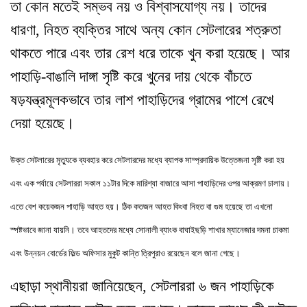
তা কোন মতেই সম্ভব নয় ও বিশ্বাসযোগ্য নয়
।
তাদের
ধারণা
,
নিহত ব্যক্তির সাথে অন্য কোন সেটলারের শত্রুতা
থাকতে পারে এবং তার রেশ ধরে তাকে খুন করা হয়েছে
।
আর
পাহাড়ি-বাঙালি দাঙ্গা সৃষ্টি করে খুনের দায় থেকে বাঁচতে
ষড়যন্ত্রমূলকভাবে তার লাশ পাহাড়িদের গ্রামের পাশে রেখে
দেয়া হয়েছে
।
উক্ত সেটলারের মৃত্যুকে ব্যবহার করে সেটলারদের মধ্যে ব্যাপক সাম্প্রদায়িক উত্তেজনা সৃষ্টি করা হয়
এবং এক পর্যায়ে সেটলাররা সকাল ১১টার দিকে মারিশ্যা বাজারে আসা পাহাড়িদের ওপর আক্রমণ চালায়
।
এতে বেশ কয়েকজন পাহাড়ি আহত হয়
।
ঠিক কতজন আহত কিংবা নিহত বা গুম হয়েছে তা এখনো
স্পষ্টভাবে জানা যায়নি
।
তবে আহতদের মধ্যে সোনালী ব্যাংক বাঘাইছড়ি শাখার ম্যানেজার দমনা চাকমা
এবং উন্নয়ন বোর্ডের ফিল্ড অফিসার মুকুট কান্তি ত্রিপুরাও রয়েছেন বলে জানা গেছে
।
এছাড়া স্থানীয়রা জানিয়েছেন
,
সেটলাররা ৬ জন পাহাড়িকে