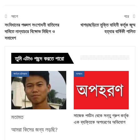
আগে
পরে
সংবিধানের পঞ্চদশ সংশোধনী বাতিলের
খাগড়াছড়িতে মুক্তি বাহিনী কর্তৃক জুম্ম
দাবিতে নান্যাচরে বিক্ষোভ মিছিল ও
হত্যার বার্ষিকী পালিত
সমাবেশ
তুমি এটাও পছন্দ করতে পারো
পার্বত্য চট্টগ্রাম
অপরাধ
সাজেক পর্যটন থেকে সন্তু গ্রুপ কর্তৃক
মতামত
এক ব্যক্তিকে অপহরণের অভিযোগ
আমরা কিসের জন্য লড়ছি?