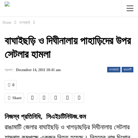
Home
খাগড়াছড়ি
বাঘাইছড়ি ও দিঘীনালায় পাহাড়িদের উপর
সেটলার হামলা
প্রকাশ :
December 14, 2011 10:41 am
খাগড়াছড়ি
রাঙামাটি
0
Share
নিজস্ব প্রতিনিধি, সিএইচটিনিউজ.কম
রাঙামাটি জেলার বাঘাইছড়ি ও খাগড়াছড়ির দিঘীনালায় সেটলার
হামলায় কম
পক্ষে
একজন নিহত হয়েছে
।
নিহতের নাম চিগোন