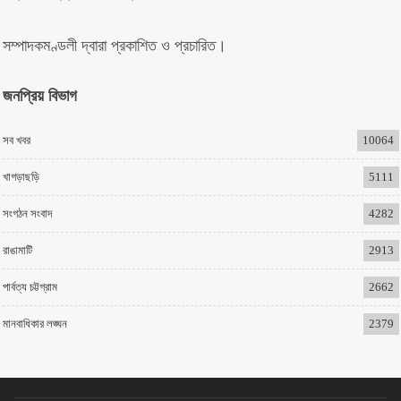
সম্পাদকমণ্ডলী দ্বারা প্রকাশিত ও প্রচারিত।
জনপ্রিয় বিভাগ
সব খবর
10064
খাগড়াছড়ি
5111
সংগঠন সংবাদ
4282
রাঙামাটি
2913
পার্বত্য চট্টগ্রাম
2662
মানবাধিকার লঙ্ঘন
2379