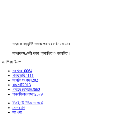
সত্য ও বস্তুনিষ্ট সংবাদ প্রচারে সর্বদা সোচ্চার
সম্পাদকমণ্ডলী দ্বারা প্রকাশিত ও প্রচারিত।
জনপ্রিয় বিভাগ
সব খবর
10064
খাগড়াছড়ি
5111
সংগঠন সংবাদ
4282
রাঙামাটি
2913
পার্বত্য চট্টগ্রাম
2662
মানবাধিকার লঙ্ঘন
2379
সিএইচটি নিউজ সম্পর্কে
যোগাযোগ
সব খবর