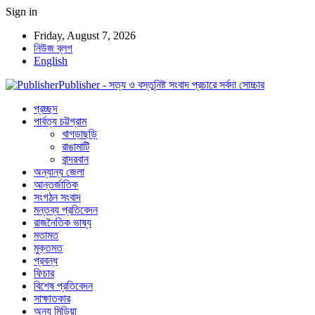
Sign in
Friday, August 7, 2026
নিউজ ব্লগ
English
Publisher - সত্য ও বস্তুনিষ্ট সংবাদ প্রচারে সর্বদা সোচ্চার
প্রচ্ছদ
পার্বত্য চট্টগ্রাম
খাগড়াছড়ি
রাঙামাটি
বান্দরবান
অন্যান্য জেলা
আন্তর্জাতিক
সংগঠন সংবাদ
মন্তব্য প্রতিবেদন
রাজনৈতিক ভাষ্য
মতামত
মুক্তমত
প্রবন্ধ
ফিচার
বিশেষ প্রতিবেদন
সাক্ষাতকার
অন্য মিডিয়া