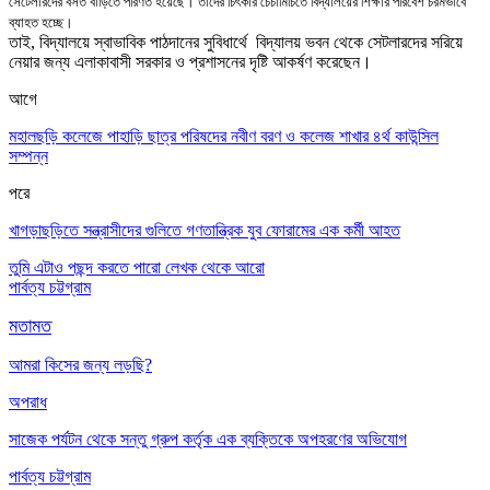
সেটেলারদের বসত বাড়িতে পরিণত হয়েছে
।
তাদের চিৎকার চেচামিচিতে বিদ্যালয়ের শিক্ষার পরিবেশ চরমভাবে
ব্যাহত হচ্ছে
।
তাই
,
বিদ্যালয়ে স্বাভাবিক পাঠদানের সুবিধার্থে বিদ্যালয় ভবন থেকে
সেটলারদের
সরিয়ে
নেয়ার জন্য এলাকাবাসী সরকার ও প্রশাসনের দৃষ্টি আকর্ষণ করেছেন
।
আগে
মহালছড়ি কলেজে পাহাড়ি ছাত্র পরিষদের নবীণ বরণ ও কলেজ শাখার ৪র্থ কাউন্সিল
সম্পন্ন
পরে
খাগড়াছড়িতে সন্ত্রাসীদের গুলিতে গণতান্ত্রিক যুব ফোরামের এক কর্মী আহত
তুমি এটাও পছন্দ করতে পারো
লেখক থেকে আরো
পার্বত্য চট্টগ্রাম
মতামত
আমরা কিসের জন্য লড়ছি?
অপরাধ
সাজেক পর্যটন থেকে সন্তু গ্রুপ কর্তৃক এক ব্যক্তিকে অপহরণের অভিযোগ
পার্বত্য চট্টগ্রাম