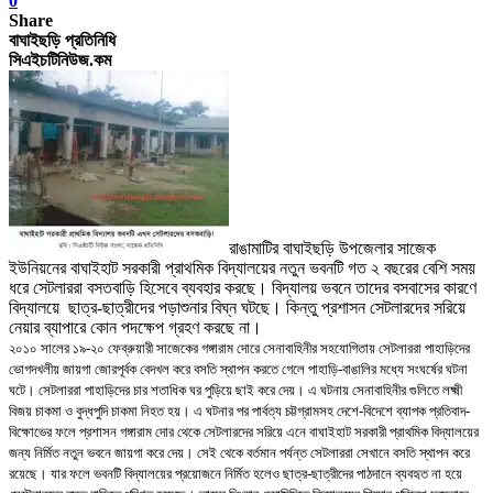
0
Share
বাঘাইছড়ি প্রতিনিধি
সিএইচটিনিউজ.কম
রাঙামাটির বাঘাইছড়ি উপজেলার সাজেক
ইউনিয়নের বাঘাইহাট সরকারী প্রাথমিক বিদ্যালয়ের নতুন ভবনটি গত ২ বছরের বেশি সময়
ধরে সেটলাররা বসতবাড়ি হিসেবে ব্যবহার করছে
। বিদ্যালয় ভবনে তাদের বসবাসের কারণে
বিদ্যালয়ে ছাত্র-ছাত্রীদের পড়াশুনার বিঘ্ন ঘটছে। কিন্তু প্রশাসন সেটলারদের সরিয়ে
নেয়ার ব্যাপারে কোন পদক্ষেপ গ্রহণ করছে না।
২০১০ সালের ১৯-২০ ফেব্রুয়ারী সাজেকের গঙ্গারাম দোরে সেনাবাহিনীর সহযোগিতায় সেটলাররা পাহাড়িদের
ভোগদখলীয় জায়গা জোরপূর্বক বেদখল করে বসতি স্থাপন করতে গেলে পাহাড়ি-বাঙালির মধ্যে সংঘর্ষের ঘটনা
ঘটে
। সেটলাররা পাহাড়িদের চার শতাধিক ঘর পুড়িয়ে ছাই করে দেয়।
এ ঘটনায় সেনাবাহিনীর গুলিতে লক্ষ্মী
বিজয় চাকমা ও বুদ্ধপুদি চাকমা নিহত হয়
।
এ ঘটনার পর পার্বত্য চট্টগ্রামসহ দেশে-বিদেশে ব্যাপক প্রতিবাদ-
বিক্ষোভের ফলে প্রশাসন গঙ্গারাম দোর থেকে সেটলারদের সরিয়ে এনে বাঘাইহাট সরকারী প্রাথমিক বিদ্যালয়ের
জন্য নির্মিত নতুন ভবনে জায়গা করে দেয়
।
সেই থেকে বর্তমান পর্যন্ত সেটলাররা সেখানে বসতি স্থাপন করে
রয়েছে
।
যার ফলে ভবনটি বিদ্যালয়ের প্রয়োজনে নির্মিত হলেও ছাত্র-ছাত্রীদের পাঠদানে ব্যবহৃত না হয়ে