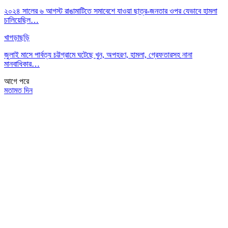
২০২৪ সালের ৬ আগস্ট রাঙামাটিতে সমাবেশে যাওয়া ছাত্র-জনতার ওপর যেভাবে হামলা
চালিয়েছিল…
খাগড়াছড়ি
জুলাই মাসে পার্বত্য চট্টগ্রামে ঘটেছে খুন, অপহরণ, হামলা, গ্রেফতারসহ নানা
মানবাধিকার…
আগে
পরে
মতামত দিন