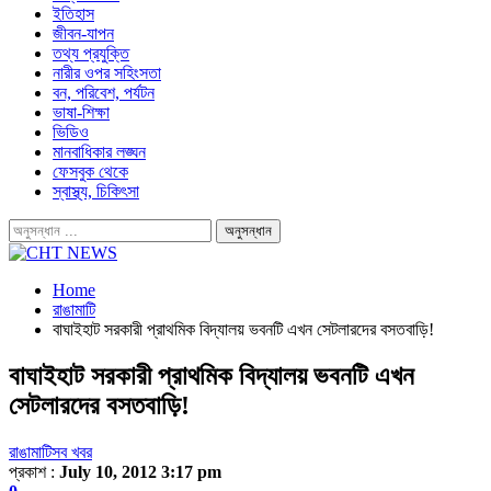
ইতিহাস
জীবন-যাপন
তথ্য প্রযুক্তি
নারীর ওপর সহিংসতা
বন, পরিবেশ, পর্যটন
ভাষা-শিক্ষা
ভিডিও
মানবাধিকার লঙ্ঘন
ফেসবুক থেকে
স্বাস্থ্য, চিকিৎসা
Home
রাঙামাটি
বাঘাইহাট সরকারী প্রাথমিক বিদ্যালয় ভবনটি এখন সেটলারদের বসতবাড়ি!
বাঘাইহাট সরকারী প্রাথমিক বিদ্যালয় ভবনটি এখন
সেটলারদের বসতবাড়ি!
রাঙামাটি
সব খবর
প্রকাশ :
July 10, 2012 3:17 pm