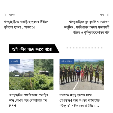
আগে
পরে
খাগড়াছড়িতে পাহাড়ি ছাত্রদের মিছিলে
খাগড়াছড়িতে যুব র‌্যালি ও সমাবেশ
পুলিশের হামলা : আহত ১৫
অনুষ্ঠিত : সংবিধানের পঞ্চদশ সংশোধনী
বাতিল ও পূর্ণস্বায়ত্তশাসন দাবি
তুমি এটাও পছন্দ করতে পারো
খাগড়াছড়ি
পার্বত্য চট্টগ্রাম
খাগড়াছড়ির গামারিঢালায় পাহাড়ির
সাজেকে সন্তু গ্রুপের সাথে
জমি বেদখল করে সেটলারদের ঘর
যোগসাজশ করে অপহৃত ব্যক্তিকে
নির্মাণ
“উদ্ধার” নাটক সেনাবাহিনীর :…