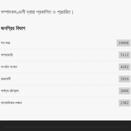
সম্পাদকমণ্ডলী দ্বারা প্রকাশিত ও প্রচারিত।
জনপ্রিয় বিভাগ
সব খবর
10068
খাগড়াছড়ি
5112
সংগঠন সংবাদ
4282
রাঙামাটি
2916
পার্বত্য চট্টগ্রাম
2666
মানবাধিকার লঙ্ঘন
2382