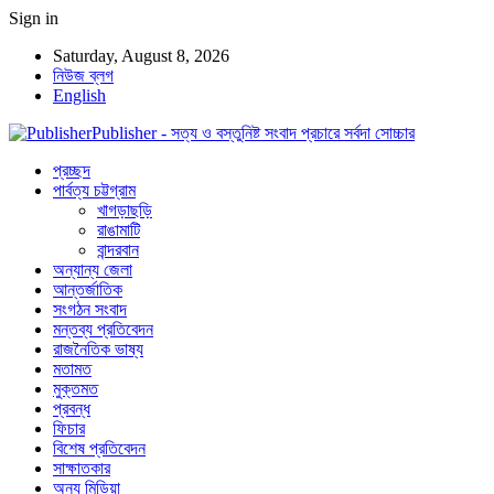
Sign in
Saturday, August 8, 2026
নিউজ ব্লগ
English
Publisher - সত্য ও বস্তুনিষ্ট সংবাদ প্রচারে সর্বদা সোচ্চার
প্রচ্ছদ
পার্বত্য চট্টগ্রাম
খাগড়াছড়ি
রাঙামাটি
বান্দরবান
অন্যান্য জেলা
আন্তর্জাতিক
সংগঠন সংবাদ
মন্তব্য প্রতিবেদন
রাজনৈতিক ভাষ্য
মতামত
মুক্তমত
প্রবন্ধ
ফিচার
বিশেষ প্রতিবেদন
সাক্ষাতকার
অন্য মিডিয়া