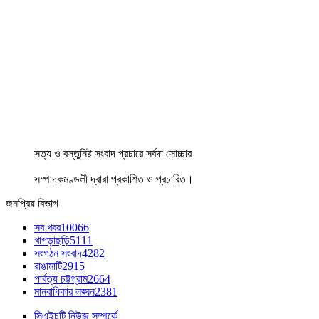
সত্য ও বস্তুনিষ্ট সংবাদ প্রচারে সর্বদা সোচ্চার
সম্পাদকমণ্ডলী দ্বারা প্রকাশিত ও প্রচারিত।
জনপ্রিয় বিভাগ
সব খবর
10066
খাগড়াছড়ি
5111
সংগঠন সংবাদ
4282
রাঙামাটি
2915
পার্বত্য চট্টগ্রাম
2664
মানবাধিকার লঙ্ঘন
2381
সিএইচটি নিউজ সম্পর্কে