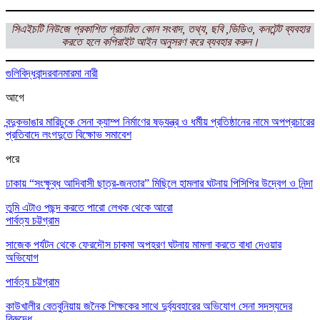
সিএইচটি
নিউজে প্রকাশিত প্রচারিত কোন সংবাদ, তথ্য, ছবি ,ভিডিও, কনটেন্ট ব্যবহার
করতে হলে
কপিরাইট আইন অনুসরণ করে ব্যবহার করুন।
গুলিবিদ্ধ
বান্দরবান
মারমা নারী
আগে
বন্দুকভাঙার মারিচুকে সেনা ক্যাম্প নির্মাণের ষড়যন্ত্র ও ধর্মীয় প্রতিষ্ঠানের নামে অপপ্রচারের
প্রতিবাদে লংগদুতে বিক্ষোভ সমাবেশ
পরে
ঢাকায় “সংক্ষুব্ধ আদিবাসী ছাত্র-জনতার” মিছিলে হামলার ঘটনায় পিসিপির উদ্বেগ ও নিন্দা
তুমি এটাও পছন্দ করতে পারো
লেখক থেকে আরো
পার্বত্য চট্টগ্রাম
সাজেক পর্যটন থেকে ফেরদৌস চাকমা অপহরণ ঘটনায় মামলা করতে বাধা দেওয়ার
অভিযোগ
পার্বত্য চট্টগ্রাম
কাউখালীর বেতবুনিয়ায় জনৈক শিক্ষকের সাথে দুর্ব্যবহারের অভিযোগ সেনা সদস্যদের
বিরুদ্ধে