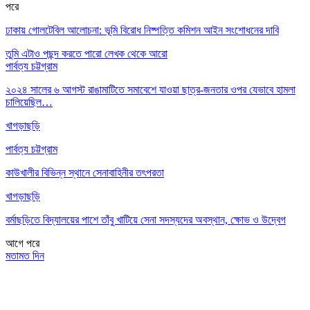
পরে
ঢাকায় গোলটেবিল আলোচনা: ভূমি বিরোধ নিষ্পত্তি কমিশন আইন সংশোধনের দাবি
তুমি এটাও পছন্দ করতে পারো
লেখক থেকে আরো
পার্বত্য চট্টগ্রাম
২০২৪ সালের ৬ আগস্ট রাঙামাটিতে সমাবেশে যাওয়া ছাত্র-জনতার ওপর যেভাবে হামলা
চালিয়েছিল…
খাগড়াছড়ি
পার্বত্য চট্টগ্রাম
কাউখালীর বিভিন্ন স্থানে সেনাবাহিনীর তৎপরতা
খাগড়াছড়ি
বর্মাছড়িতে বিদ্যালয়ের পাশে তাঁবু খাটিয়ে সেনা সদস্যদের অবস্থান, ক্ষোভ ও উদ্বেগ
আগে
পরে
মতামত দিন