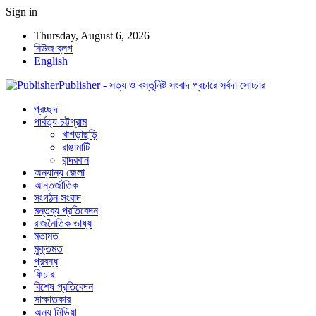
Sign in
Thursday, August 6, 2026
নিউজ ব্লগ
English
Publisher - সত্য ও বস্তুনিষ্ট সংবাদ প্রচারে সর্বদা সোচ্চার
প্রচ্ছদ
পার্বত্য চট্টগ্রাম
খাগড়াছড়ি
রাঙামাটি
বান্দরবান
অন্যান্য জেলা
আন্তর্জাতিক
সংগঠন সংবাদ
মন্তব্য প্রতিবেদন
রাজনৈতিক ভাষ্য
মতামত
মুক্তমত
প্রবন্ধ
ফিচার
বিশেষ প্রতিবেদন
সাক্ষাতকার
অন্য মিডিয়া