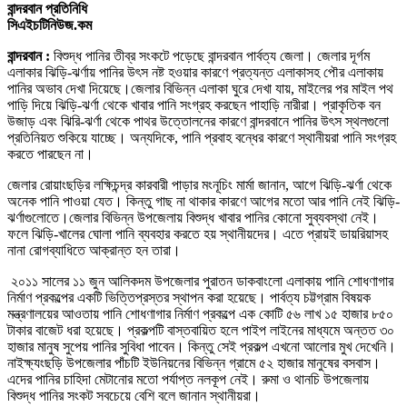
বান্দরবান প্রতিনিধি
সিএইচটিনিউজ.কম
বান্দরবান :
বিশুদ্ধ পানির তীব্র সংকটে পড়েছে বান্দরবান পার্বত্য জেলা। জেলার দূর্গম
এলাকার ঝিড়ি-ঝর্ণায় পানির উ
ৎ
স নষ্ট হওয়ার কারণে প্রত্যন্ত এলাকাসহ পৌর এলাকায়
পানির অভাব দেখা দিয়েছে।
জেলার বিভিন্ন এলাকা ঘুরে দেখা যায়, মাইলের পর মাইল পথ
পাড়ি দিয়ে ঝিড়ি-ঝর্ণা থেকে খাবার পানি সংগ্রহ করছেন পাহাড়ি নারীরা। প্রাকৃতিক বন
উজাড় এবং ঝিরি-ঝর্ণা থেকে পাথর উত্তোলনের কারণে বান্দরবানে পানির উৎস স্থলগুলো
প্রতিনিয়ত শুকিয়ে যাচ্ছে। অন্যদিকে, পানি প্রবাহ বন্ধের কারণে স্থানীয়রা পানি সংগ্রহ
করতে পারছেন না।
জেলার রোয়াংছড়ির লক্ষিচন্দ্র কারবারী পাড়ার মংনূচিং মার্মা জানান, আগে ঝিড়ি-ঝর্ণা থেকে
অনেক পানি পাওয়া যেত। কিন্তু গাছ না থাকার কারণে আগের মতো আর পানি নেই ঝিড়ি-
ঝর্ণাগুলোতে।
জেলার বিভিন্ন উপজেলায় বিশুদ্ধ খাবার পানির কোনো সুব্যবস্থা নেই।
ফলে ঝিড়ি-খালের ঘোলা পানি ব্যবহার করতে হয় স্থানীয়দের। এতে প্রায়ই ডায়রিয়াসহ
নানা রোগব্যাধিতে আক্রান্ত হন তারা।
২০১১ সালের ১১ জুন আলিকদম উপজেলার পুরাতন ডাকবাংলো এলাকায় পানি শোধণাগার
নির্মাণ প্রকল্পের একটি ভিত্তিপ্রস্তর স্থাপন করা হয়েছে। পার্বত্য চট্টগ্রাম বিষয়ক
মন্ত্রণালয়ের আওতায় পানি শোধণাগার নির্মাণ প্রকল্পে এক কোটি ৫৬ লাখ ১৫ হাজার ৮৫০
টাকার বাজেট ধরা হয়েছে। প্রকল্পটি বাস্তবায়িত হলে পাইপ লাইনের মাধ্যমে অন্তত ৩০
হাজার মানুষ সুপেয় পানির সুবিধা পাবেন। কিন্তু সেই প্রকল্প এখনো আলোর মুখ দেখেনি।
নাইক্ষ্যংছড়ি উপজেলার পাঁচটি ইউনিয়নের বিভিন্ন গ্রামে ৫২ হাজার মানুষের বসবাস।
এদের পানির চাহিদা মেটানোর মতো পর্যাপ্ত নলকূপ নেই। রুমা ও থানচি উপজেলায়
বিশুদ্ধ পানির সংকট সবচেয়ে বেশি বলে জানান স্থানীয়রা।