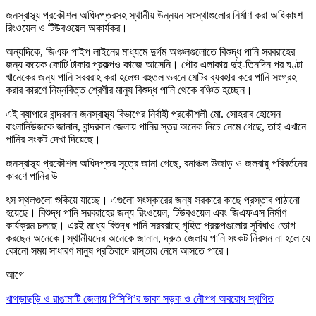
জনস্বাস্থ্য প্রকৌশল অধিদপ্তরসহ স্থানীয় উন্নয়ন সংস্থাগুলোর নির্মাণ করা অধিকাংশ
রিংওয়েল ও টিউবওয়েল অকার্যকর।
অন্যদিকে, জিএফ পাইপ লাইনের মাধ্যমে দুর্গম অঞ্চলগুলোতে বিশুদ্ধ পানি সরবরাহের
জন্য কয়েক কোটি টাকার প্রকল্পও কাজে আসেনি। পৌর এলাকায় দুই-তিনদিন পর ঘণ্টা
খানেকের জন্য পানি সরবরাহ করা হলেও বহুতল ভবনে মোটর ব্যবহার করে পানি সংগ্রহ
করার কারণে নিম্নবিত্ত শ্রেণীর মানুষ বিশুদ্ধ পানি থেকে বঞ্চিত হচ্ছেন।
এই ব্যাপারে বান্দরবান জনস্বাস্থ্য বিভাগের নির্বাহী প্রকৌশলী মো. সোহরাব হোসেন
বাংলানিউজকে জানান, বান্দরবান জেলায় পানির স্তর অনেক নিচে নেমে গেছে, তাই এখানে
পানির সংকট দেখা দিয়েছে।
জনস্বাস্থ্য প্রকৌশল অধিদপ্তর সূত্রে জানা গেছে, বনাঞ্চল উজাড় ও জলবায়ু পরিবর্তনের
কারণে পানির উ
ৎ
স স্থলগুলো শুকিয়ে যাচ্ছে। এগুলো সংস্কারের জন্য সরকারে কাছে প্রস্তাব পাঠানো
হয়েছে। বিশুদ্ধ পানি সরবরাহের জন্য রিংওয়েল, টিউবওয়েল এবং জিএফএস নির্মাণ
কার্যক্রম চলছে। এরই মধ্যে বিশুদ্ধ পানি সরবরাহে গৃহিত প্রকল্পগুলোর সুবিধাও ভোগ
করছেন অনেকে।
স্থানীয়দের অনেকে জানান, দ্রুত জেলায় পানি সংকট নিরসন না হলে যে
কোনো সময় সাধারণ মানুষ প্রতিবাদে রাস্তায় নেমে আসতে পারে।
আগে
খাগড়াছড়ি ও রাঙামাটি জেলায় পিসিপি’র ডাকা সড়ক ও নৌপথ অবরোধ স্থগিত