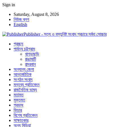
Sign in
Saturday, August 8, 2026
নিউজ ব্লগ
English
Publisher - সত্য ও বস্তুনিষ্ট সংবাদ প্রচারে সর্বদা সোচ্চার
প্রচ্ছদ
পার্বত্য চট্টগ্রাম
খাগড়াছড়ি
রাঙামাটি
বান্দরবান
অন্যান্য জেলা
আন্তর্জাতিক
সংগঠন সংবাদ
মন্তব্য প্রতিবেদন
রাজনৈতিক ভাষ্য
মতামত
মুক্তমত
প্রবন্ধ
ফিচার
বিশেষ প্রতিবেদন
সাক্ষাতকার
অন্য মিডিয়া