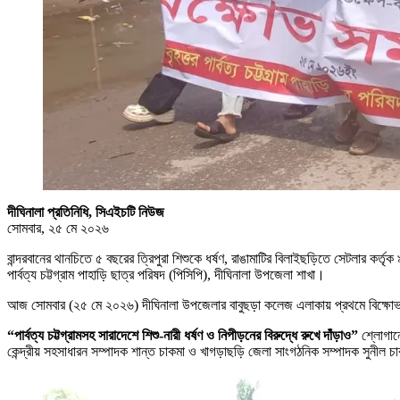
দীঘিনালা প্রতিনিধি, সিএইচটি নিউজ
সোমবার, ২৫ মে ২০২৬
বান্দরবানের থানচিতে ৫ বছরের ত্রিপুরা শিশুকে ধর্ষণ, রাঙামাটির বিলাইছড়িতে সেটলার কর্তৃক ৯
পার্বত্য চট্টগ্রাম পাহাড়ি ছাত্র পরিষদ (পিসিপি), দীঘিনালা উপজেলা শাখা।
আজ সোমবার (২৫ মে ২০২৬) দীঘিনালা উপজেলার বাবুছড়া কলেজ এলাকায় প্রথমে বিক্ষো
“পার্বত্য চট্টগ্রামসহ সারাদেশে শিশু-নারী ধর্ষণ ও নিপীড়নের বিরুদ্ধে রুখে দাঁড়াও”
শ্লোগানে
কেন্দ্রীয় সহসাধারন সম্পাদক শান্ত চাকমা ও খাগড়াছড়ি জেলা সাংগঠনিক সম্পাদক সুনীল চ