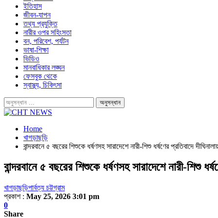
ইতিহাস
জীবন-যাপন
তথ্য প্রযুক্তি
নারীর ওপর সহিংসতা
বন, পরিবেশ, পর্যটন
ভাষা-শিক্ষা
ভিডিও
মানবাধিকার লঙ্ঘন
ফেসবুক থেকে
স্বাস্থ্য, চিকিৎসা
Home
খাগড়াছড়ি
বান্দরবানে ৫ বছরের শিশুকে ধর্ষণসহ সারাদেশে নারী-শিশু ধর্ষণের প্রতিবাদে দীঘিনালা
বান্দরবানে ৫ বছরের শিশুকে ধর্ষণসহ সারাদেশে নারী-শিশু ধর্ষ
খাগড়াছড়ি
পার্বত্য চট্টগ্রাম
প্রকাশ :
May 25, 2026 3:01 pm
0
Share