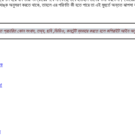
 পদাঙ্ক অনুসরণ করতে থাকে, তাহলে এর পরিণতি কী হতে পারে তা এই মুহুর্তে অন্তত ঝাপস
ত প্রচারিত কোন সংবাদ, তথ্য, ছবি ,ভিডিও, কনটেন্ট ব্যবহার করতে হলে
কপিরাইট আইন অনু
বক
র!
ে