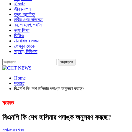
ইতিহাস
জীবন-যাপন
তথ্য প্রযুক্তি
নারীর ওপর সহিংসতা
বন, পরিবেশ, পর্যটন
ভাষা-শিক্ষা
ভিডিও
মানবাধিকার লঙ্ঘন
ফেসবুক থেকে
স্বাস্থ্য, চিকিৎসা
Home
মতামত
বিএনপি কি শেখ হাসিনার পদাঙ্ক অনুসরণ করছে?
মতামত
বিএনপি কি শেখ হাসিনার পদাঙ্ক অনুসরণ করছে?
মতামত
সব খবর