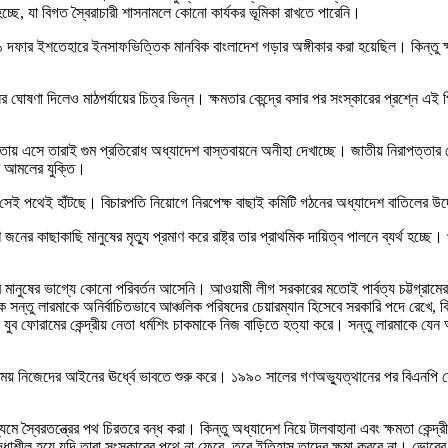
ছে, যা বিগত স্বৈরাচারী শাসনামলে কোনো কার্যকর ভূমিকা রাখতে পারেনি।
১ দফার ইশতেহারে ইনসাফভিত্তিক মানবিক বাংলাদেশ গড়ার অঙ্গীকার করা হয়েছিল। কিন্তু ক্
র ঘোষণা দিলেও মাঠপর্যায়ের চিত্র ভিন্ন। ক্ষমতার কেন্দ্রে বসার পর সংস্কারের প্রশ্নে এ
এসে তারাই গুম প্রতিরোধ অধ্যাদেশ বাস্তবায়নে অনীহা দেখাচ্ছে। জাতীয় নিরাপত্তার দোহা
নার আমলের যুক্তি।
ে সেই পথেই হাঁটছে। বিচারপতি নিয়োগে নিরপেক্ষ বাছাই কমিটি গঠনের অধ্যাদেশ বাতিলের উদ্
কাছাকাছি মানুষের মৃত্যু প্রমাণ করে রাষ্ট্র তার প্রাথমিক দায়িত্ব পালনে ব্যর্থ হচ্ছে। 
াড়ের মানুষের ভাগ্যে কোনো পরিবর্তন আসেনি। আওয়ামী লীগ সরকারের মতোই পার্বত্য চট্টগ্র
ে সন্তু লারমাকে অনির্বাচিতভাবে আঞ্চলিক পরিষদের চেয়ারম্যান হিসেবে সরকারি পদে রেখে, ব
যুব ফোরামের কেন্দ্রীয় নেতা ধর্মশিং চাকমাকে নিজ বাড়িতে হত্যা করে। সন্তু লারমাকে যেন আঞ
 একসময় নিজেদের আইনের ঊর্ধ্বে ভাবতে শুরু করে। ১৯৯০ সালের গণঅভ্যুত্থানের পর বিএনপি
যমে স্বৈরতন্ত্রের পথ চিরতরে বন্ধ করা। কিন্তু অধ্যাদেশ নিয়ে টালবাহানা এবং ক্ষমতা কেন
্ধাশীল হয়ে যদি তারা সংস্কারের পথে না ফেরে, তবে ইতিহাস তাদের ক্ষমা করবে না। ভোর