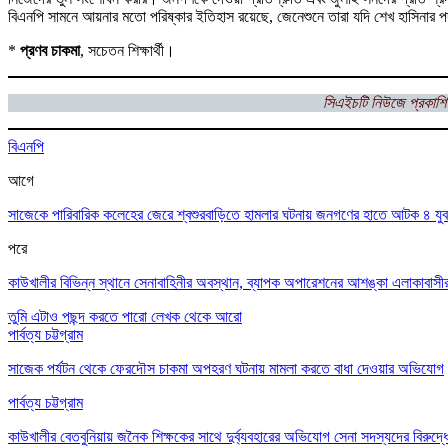
বিএনপি সামনে আয়নার মতো পরিষ্কার ইতিহাস রয়েছে, জেনেশুনে তারা যদি শেখ হাসিনার
*
প্রণব চাকমা
, সচেতন শিক্ষার্থী।
সিএইচটি
নিউজে প্রকাশি
বিএনপি
আগে
সাজেকে পারিবারিক কলেহের জেরে শ্বশুরবাড়িতে হামলার ঘটনায় জনগণের হাতে আটক ৪ যু
পরে
কাউখালীর বিভিন্ন স্থানে সেনাবাহিনীর অবস্থান, ব্যাপক অপারেশনের আশঙ্কা এলাকাবাসী
তুমি এটাও পছন্দ করতে পারো
লেখক থেকে আরো
পার্বত্য চট্টগ্রাম
সাজেক পর্যটন থেকে ফেরদৌস চাকমা অপহরণ ঘটনায় মামলা করতে বাধা দেওয়ার অভিযোগ
পার্বত্য চট্টগ্রাম
কাউখালীর বেতবুনিয়ায় জনৈক শিক্ষকের সাথে দুর্ব্যবহারের অভিযোগ সেনা সদস্যদের বিরুদ্ধ