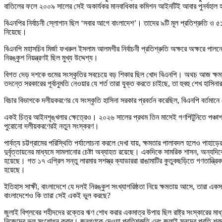
বাতিলের ফলে ২০০৯ সালের সেই অকার্যকর মানবাধিকার কমিশন আইনটিই আবার পুনর্বহাল হচ্
বিএনপির নির্বাচনী স্লোগান ছিল ‘সবার আগে বাংলাদেশ’। তাদের ৯টি মূল প্রতিশ্রুতি ও ৫
নিয়েছে।
বিএনপি মহাসচিব মির্জা ফখরুল ইসলাম আলমগীর নির্বাচনী প্রতিশ্রুতি অক্ষরে অক্ষরে পালনে
নিরঙ্কুশ নিয়ন্ত্রণই ছিল মুখ্য উদ্দেশ্য।
বিগত দেড় দশকে গুমের সংস্কৃতির সবচেয়ে বড় শিকার ছিল খোদ বিএনপি। অথচ আজ ক্ষমতায় 
তদন্তে সরকারের পূর্বানুমতি নেওয়ার যে শর্ত তারা যুক্ত করতে চাইছে, তা হুবহু শেখ হাসি
বিচার বিভাগকে দলীয়করণের যে সংস্কৃতি হাসিনা সরকার প্রবর্তন করেছিল, বিএনপি বর্তমান
একই চিত্র আইনশৃঙ্খলার ক্ষেত্রেও। ২০২৬ সালের প্রথম তিন মাসেই গণপিটুনিতে পঞ্চাশ জনের 
পুরোনো দলীয়করণেরই নতুন সংস্করণ।
পার্বত্য চট্টগ্রামের পরিস্থিতি পর্যালোচনা করলে দেখা যায়, ক্ষমতার পালাবদল হলেও পাহ
দুর্বৃত্তায়নের মাধ্যমে সামলানোর চেষ্টা অব্যাহত রয়েছে। একদিকে সামরিক শাসন, অন্যদিক
হয়েছে। গত ১৭ এপ্রিল সন্তু লারমার সশস্ত্র ক্যাডাররা রাঙামাটির কুতুকছড়িতে গণতান্ত্রিক 
হয়েছে।
ইতিহাস সাক্ষী, বাংলাদেশে যে দলই নিরঙ্কুশ সংখ্যাগরিষ্ঠতা নিয়ে ক্ষমতায় আসে, তারা
বাংলাদেশেও কি তারা সেই একই ভুল করছে?
জুলাই বিপ্লবের শহীদদের রক্তের ঋণ শোধ করার একমাত্র উপায় ছিল রাষ্ট্র সংস্কারের মাধ্
নিজেদের ভুল সংশোধন করার। জনগণকে দেওয়া প্রতিশ্রুতি এবং জুলাই সনদের প্রতি শ্রদ