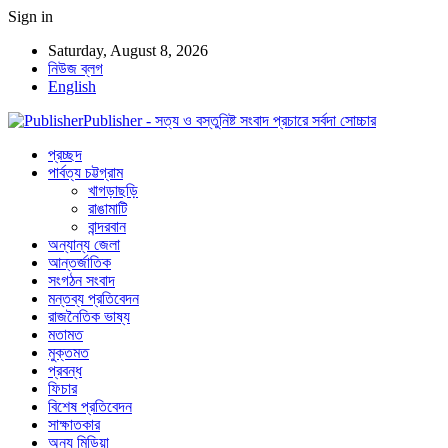
Sign in
Saturday, August 8, 2026
নিউজ ব্লগ
English
Publisher - সত্য ও বস্তুনিষ্ট সংবাদ প্রচারে সর্বদা সোচ্চার
প্রচ্ছদ
পার্বত্য চট্টগ্রাম
খাগড়াছড়ি
রাঙামাটি
বান্দরবান
অন্যান্য জেলা
আন্তর্জাতিক
সংগঠন সংবাদ
মন্তব্য প্রতিবেদন
রাজনৈতিক ভাষ্য
মতামত
মুক্তমত
প্রবন্ধ
ফিচার
বিশেষ প্রতিবেদন
সাক্ষাতকার
অন্য মিডিয়া