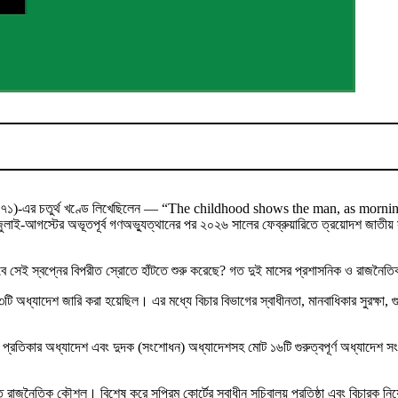
 (১৬৭১)-এর চতুর্থ খণ্ডে লিখেছিলেন — “The childhood shows the man, as morning 
আগস্টের অভূতপূর্ব গণঅভ্যুত্থানের পর ২০২৬ সালের ফেব্রুয়ারিতে ত্রয়োদশ জাতীয় সংসদ
ি তবে সেই স্বপ্নের বিপরীত স্রোতে হাঁটতে শুরু করেছে? গত দুই মাসের প্রশাসনিক ও রাজন
৩৩টি অধ্যাদেশ জারি করা হয়েছিল। এর মধ্যে বিচার বিভাগের স্বাধীনতা, মানবাধিকার সুরক্ষা, গ
িকার অধ্যাদেশ এবং দুদক (সংশোধন) অধ্যাদেশসহ মোট ১৬টি গুরুত্বপূর্ণ অধ্যাদেশ সংসদে 
রাজনৈতিক কৌশল। বিশেষ করে সুপ্রিম কোর্টের স্বাধীন সচিবালয় প্রতিষ্ঠা এবং বিচারক নিয়ো