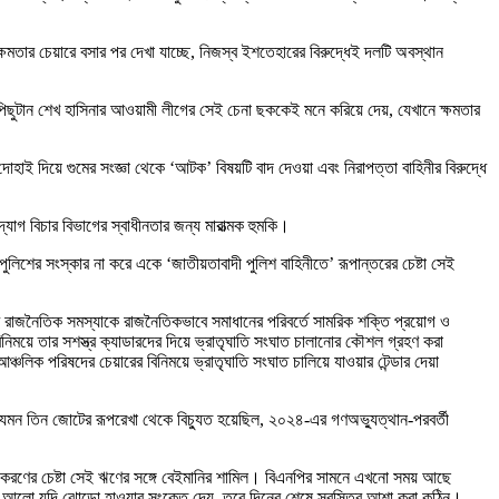
ষমতার চেয়ারে বসার পর দেখা যাচ্ছে, নিজস্ব ইশতেহারের বিরুদ্ধেই দলটি অবস্থান
ই পিছুটান শেখ হাসিনার আওয়ামী লীগের সেই চেনা ছককেই মনে করিয়ে দেয়, যেখানে ক্ষমতার
ই দিয়ে গুমের সংজ্ঞা থেকে ‘আটক’ বিষয়টি বাদ দেওয়া এবং নিরাপত্তা বাহিনীর বিরুদ্ধে
যোগ বিচার বিভাগের স্বাধীনতার জন্য মারাত্মক হুমকি।
পুলিশের সংস্কার না করে একে ‘জাতীয়তাবাদী পুলিশ বাহিনীতে’ রূপান্তরের চেষ্টা সেই
ামের রাজনৈতিক সমস্যাকে রাজনৈতিকভাবে সমাধানের পরিবর্তে সামরিক শক্তি প্রয়োগ ও
িনিময়ে তার সশস্ত্র ক্যাডারদের দিয়ে ভ্রাতৃঘাতি সংঘাত চালানোর কৌশল গ্রহণ করা
্চলিক পরিষদের চেয়ারের বিনিময়ে ভ্রাতৃঘাতি সংঘাত চালিয়ে যাওয়ার টেন্ডার দেয়া
 যেমন তিন জোটের রূপরেখা থেকে বিচ্যুত হয়েছিল, ২০২৪-এর গণঅভ্যুত্থান-পরবর্তী
্দ্রীকরণের চেষ্টা সেই ঋণের সঙ্গে বেইমানির শামিল। বিএনপির সামনে এখনো সময় আছে
ের আলো যদি ঝোড়ো হাওয়ার সংকেত দেয়, তবে দিনের শেষে স্বস্তির আশা করা কঠিন।