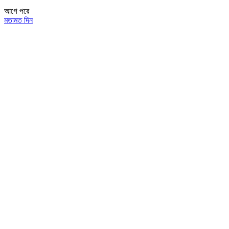
আগে
পরে
মতামত দিন