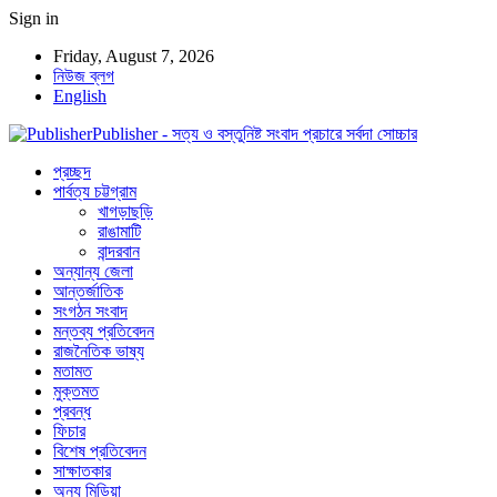
Sign in
Friday, August 7, 2026
নিউজ ব্লগ
English
Publisher - সত্য ও বস্তুনিষ্ট সংবাদ প্রচারে সর্বদা সোচ্চার
প্রচ্ছদ
পার্বত্য চট্টগ্রাম
খাগড়াছড়ি
রাঙামাটি
বান্দরবান
অন্যান্য জেলা
আন্তর্জাতিক
সংগঠন সংবাদ
মন্তব্য প্রতিবেদন
রাজনৈতিক ভাষ্য
মতামত
মুক্তমত
প্রবন্ধ
ফিচার
বিশেষ প্রতিবেদন
সাক্ষাতকার
অন্য মিডিয়া