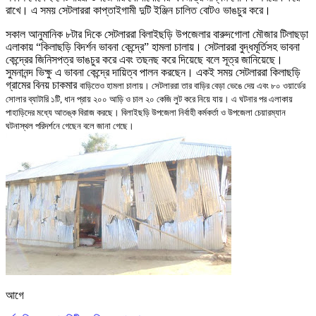
রাখে
।
এ সময় সেটলাররা কাপ্তাইগামী দুটি ইঞ্জিন চালিত বোটও ভাঙচুর করে
।
সকাল আনুমানিক ৮টার দিকে সেটলাররা বিলাইছড়ি উপজেলার
বারুদগোলা মৌজার টিলাছড়া
এলাকায়
“কিলাছড়ি বিদর্শন ভাবনা কেন্দ্রে” হামলা চালায়
।
সেটলাররা বুদ্ধমূর্তিসহ ভাবনা
কেন্দ্রের জিনিসপত্র ভাঙচুর করে এবং তছনছ করে দিয়েছে বলে সূত্র জানিয়েছে
।
সুমনানন্দ ভি
ক্ষু
এ ভাবনা কেন্দ্রে দায়িত্ব পালন করছেন
।
একই সময় সেটলাররা কিলাছড়ি
গ্রামের বিনয় চাকমার
বাড়িতেও হামলা চালায়
।
সেটলাররা তার বাড়ির বেড়া ভেঙে দেয় এবং ৮০ ওয়ার্ডের
সোলার ব্যাটারি ১টি
,
ধান প্রায় ২০০ আড়ি ও চাল ২০ কেজি লুট করে নিয়ে যায়
।
এ ঘটনার পর এলাকায়
পাহাড়িদের মধ্যে আতঙ্ক বিরাজ করছে
।
বিলাইছড়ি উপজেলা নির্বাহী কর্মকর্তা ও
উপজেলা চেয়ারম্যান
ঘটনাস্থল পরিদর্শনে গেছেন বলে জানা গেছে
।
আগে