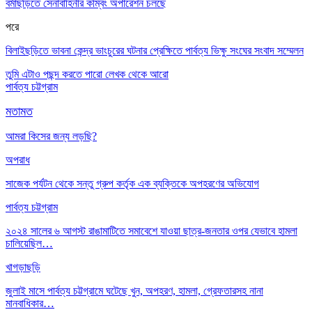
বর্মাছড়িতে সেনাবাহিনীর কম্বিং অপারেশন চলছে
পরে
বিলাইছড়িতে ভাবনা কেন্দ্র ভাংচুরের ঘটনার প্রেক্ষিতে পার্বত্য ভিক্ষু সংঘের সংবাদ সম্মেলন
তুমি এটাও পছন্দ করতে পারো
লেখক থেকে আরো
পার্বত্য চট্টগ্রাম
মতামত
আমরা কিসের জন্য লড়ছি?
অপরাধ
সাজেক পর্যটন থেকে সন্তু গ্রুপ কর্তৃক এক ব্যক্তিকে অপহরণের অভিযোগ
পার্বত্য চট্টগ্রাম
২০২৪ সালের ৬ আগস্ট রাঙামাটিতে সমাবেশে যাওয়া ছাত্র-জনতার ওপর যেভাবে হামলা
চালিয়েছিল…
খাগড়াছড়ি
জুলাই মাসে পার্বত্য চট্টগ্রামে ঘটেছে খুন, অপহরণ, হামলা, গ্রেফতারসহ নানা
মানবাধিকার…