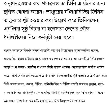
অনুষ্ঠান
হওয়ার কথা থাকলেও তা তিনি এ ঘটনার জন্য
স্থগিত ঘোষণা করেন
।
ভাংচুরের ঘটনায়
বিভিন্ন জিনিস
ভাংচুর ও লুট হওয়ার কথা
উল্লেখ করে তিনি
বলেন,
এ
ঘটনার সুষ্ঠু বিচার না হলে
সারা দেশের বৌদ্ধ
ধর্মালম্বীদের নিয়ে কর্মসূচী
নেয়া হবে।
সংবাদ সম্মেলনে
বিদর্শন ভাবনা কেন্দ্রটির ভারপ্রাপ্ত বিহারাধ্য
ক্ষ
সুমনানন্দ
ভিক্ষু বলেন
,
আগের দিন হামলাকারীদের মহড়া দেখে ভয় পেয়ে ২ শ্রমনকে অন্যত্রে
পাঠিয়ে তিনি জঙ্গলে
আত্মগোপন করেন
।
দেড়দিন না খেয়ে তিনি জঙ্গলে থাকেন এবং
মোবাইলে চার্জ না থাকায়
কারো সাথে যোগাযোগ করতে পারেননি
।
ভাবনা কেন্দ্রে
বৌদ্ধ মুর্তি ভাঙ্গা হয়েছে উল্লেখ করে
তিনি আরো বলেন
,
চেয়ার
,
টেবিল
,
পানির
ফিল্টার ও বিভিন্ন সামগ্রী ভাঙ্গাসহ কুড়াল
,
থালা-
বাসন ও বিভিন্ন সামগ্রী
লুট হয় আর পানির গাজী ট্যাংকটিও নেই বলে
তিনি জানান
। এতে
কমপক্ষে
৬ লাখ টাকা ক্ষয়ক্ষতি হয়েছে বলে
বৌদ্ধ ভিক্ষুগণ উল্লেখ করেন
।