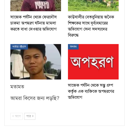
সাজেক পর্যটন থেকে ফেরদৌস
কাউখালীর বেতবুনিয়ায় জনৈক
চাকমা অপহরণ ঘটনায় মামলা
শিক্ষকের সাথে দুর্ব্যবহারের
করতে বাধা দেওয়ার অভিযোগ
অভিযোগ সেনা সদস্যদের
বিরুদ্ধে
পার্বত্য চট্টগ্রাম
অপরাধ
সাজেক পর্যটন থেকে সন্তু গ্রুপ
মতামত
কর্তৃক এক ব্যক্তিকে অপহরণের
অভিযোগ
আমরা কিসের জন্য লড়ছি?
আগে
পরে