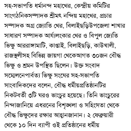
সহ-সভাপতি ধর্মানন্দ মহাথের
,
কেন্দ্রীয় কমিটির
সাংগঠনিক
সম্পাদক শ্রীম
ৎ
নন্দিয় মহাথের
,
প্রচার
সম্পাদক অগ্র জ্যোতি থের
,
বিলাইছড়ি
উপজেলা শাখার
সাধারণ সম্পাদক আর্য্যলংকার থের ও বিপুল জ্যেতি
ভিক্ষু আর
রাঙ্গামাটি
,
কাপ্তাই
,
বিলাইছড়ি
,
কাউখালী
,
রাজস্থলীসহ বিভিন্ন জায়গা থেকে
আগত ৩০জন বৌদ্ধ
ভিক্ষু ও শ্রমন উপস্থিত ছিলেন
।
উক্ত সংবাদ
সম্মেলনে
পার্বত্য ভিক্ষু সংঘের সহ-সভাপতি
সাংবাদিকদের বলেন
,
বৌদ্ধ ধর্মীয়
প্রতিষ্ঠানটির
নিকটবর্তী ৩টি ঘরও ভাংচুর হয়েছে
।
তিনি ভাংচুরের
নিন্দা
জানিয়ে এধরনের বিশৃঙ্খলা ও সহিংসতা থেকে
বৌদ্ধ ভিক্ষুদের রক্ষার আহ্বান
জানান
।
২ ফেব্রুয়ারী
থেকে ১০ দিন ব্যাপী ওই প্রতিষ্ঠানের ধর্মীয়