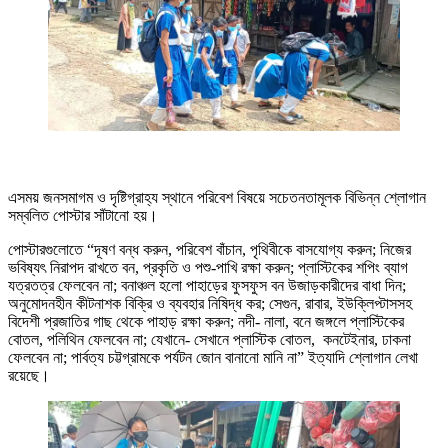
এসময় জনসমাগম ও দৃষ্টিগ্রাহ্য স্থানে পরিবেশ বিষয়ে সচেতনতামূলক বিভিন্ন শ্লোগান
সম্বলিত পোস্টার সাঁটানো হয়।
পোস্টারগুলোতে “দূষণ বন্ধ করুন, পরিবেশ বাঁচান, পৃথিবীকে বাসযোগ্য করুন; নিজের
ভবিষ্যৎ নিরাপদ রাখতে বন, প্রকৃতি ও পশু-পাখি রক্ষা করুন; প্লাস্টিকের শপিং ব্যাগ
যত্রতত্র ফেলবেন না; বনাঞ্চল হলো পাহাড়ের ফুসফুস বন উজাড়কারীদের বাধা দিন;
অনুমোদনহীন কীটনাশক বিক্রি ও ব্যবহার নিষিদ্ধ কর; সেগুন, রাবার, ইউক্লিপ্টাসসহ
বিদেশী প্রজাতির গাছ থেকে পাহাড় রক্ষা করুন; নদী- নালা, বনে জঙ্গলে প্লাস্টিকের
বোতল, পলিথিন ফেলবেন না; যেখানে- সেখানে প্লাস্টিক বোতল, কনটেইনার, ঢাকনা
ফেলবেন না; পার্বত্য চট্টগ্রামকে পর্যটন জোন বানানো মানি না” ইত্যাদি শ্লোগান লেখা
রয়েছে।