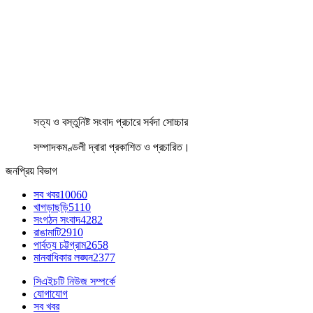
সত্য ও বস্তুনিষ্ট সংবাদ প্রচারে সর্বদা সোচ্চার
সম্পাদকমণ্ডলী দ্বারা প্রকাশিত ও প্রচারিত।
জনপ্রিয় বিভাগ
সব খবর
10060
খাগড়াছড়ি
5110
সংগঠন সংবাদ
4282
রাঙামাটি
2910
পার্বত্য চট্টগ্রাম
2658
মানবাধিকার লঙ্ঘন
2377
সিএইচটি নিউজ সম্পর্কে
যোগাযোগ
সব খবর