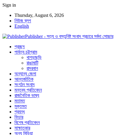
Sign in
Thursday, August 6, 2026
নিউজ ব্লগ
English
Publisher - সত্য ও বস্তুনিষ্ট সংবাদ প্রচারে সর্বদা সোচ্চার
প্রচ্ছদ
পার্বত্য চট্টগ্রাম
খাগড়াছড়ি
রাঙামাটি
বান্দরবান
অন্যান্য জেলা
আন্তর্জাতিক
সংগঠন সংবাদ
মন্তব্য প্রতিবেদন
রাজনৈতিক ভাষ্য
মতামত
মুক্তমত
প্রবন্ধ
ফিচার
বিশেষ প্রতিবেদন
সাক্ষাতকার
অন্য মিডিয়া