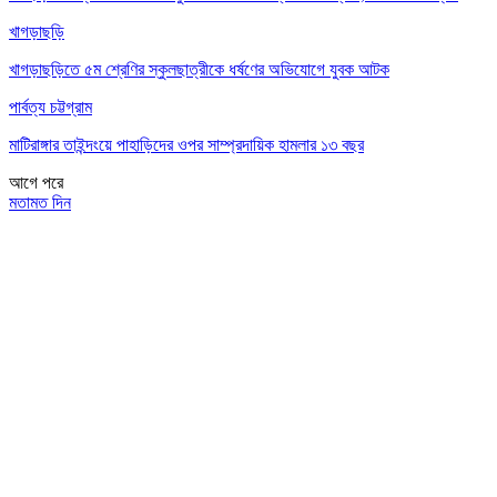
খাগড়াছড়ি
খাগড়াছড়িতে ৫ম শ্রেণির স্কুলছাত্রীকে ধর্ষণের অভিযোগে যুবক আটক
পার্বত্য চট্টগ্রাম
মাটিরাঙ্গার তাইন্দংয়ে পাহাড়িদের ওপর সাম্প্রদায়িক হামলার ১৩ বছর
আগে
পরে
মতামত দিন