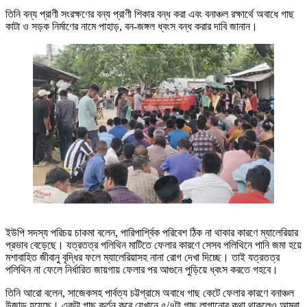
তিনি বন্য প্রাণী সংরক্ষণের বন্য প্রাণী শিকার বন্ধ করা এবং বনাঞ্চল রক্ষার্থে অবাধে গাছ
কাটা ও সড়ক নির্মাণের নামে পাহাড়, বন-জঙ্গল ধ্বংস বন্ধ করার দাবি জানান।
ইউপি সদস্য পরিচয় চাকমা বলেন, পারিপার্শ্বিক পরিবেশ ঠিক না থাকার কারণে ম্যালেরিয়ার
প্রভাব বেড়েছে। যত্রতত্র পলিথিন মাটিতে ফেলার কারণে সেসব পলিথিনে পানি জমা হয়ে
মশাবাহিত জীবানু বৃদ্ধির ফলে ম্যালেরিয়াসহ নানা রোগ দেখা দিচ্ছে। তাই যত্রতত্র
পলিথিন না ফেলে নির্ধারিত জায়গায় ফেলার পর আগুনে পুড়িয়ে ধ্বংস করতে গহবে।
তিনি আরো বলেন, সাজেকসহ পার্বত্য চট্টগ্রামে অবাধে গাছ কেটে ফেলার কারণে বনাঞ্চল
উজাড় হয়েছে। একটা গাছ কর্তন করে যেখানে ৫/৭টা গাছ লাগানোর কথা থাকলেও আমরা