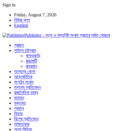
Sign in
Friday, August 7, 2026
নিউজ ব্লগ
English
Publisher - সত্য ও বস্তুনিষ্ট সংবাদ প্রচারে সর্বদা সোচ্চার
প্রচ্ছদ
পার্বত্য চট্টগ্রাম
খাগড়াছড়ি
রাঙামাটি
বান্দরবান
অন্যান্য জেলা
আন্তর্জাতিক
সংগঠন সংবাদ
মন্তব্য প্রতিবেদন
রাজনৈতিক ভাষ্য
মতামত
মুক্তমত
প্রবন্ধ
ফিচার
বিশেষ প্রতিবেদন
সাক্ষাতকার
অন্য মিডিয়া