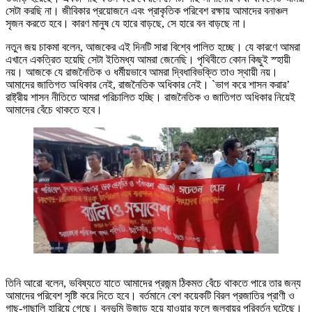
সেটা করছি না। জীবিকার প্রয়োজনে এবং প্রাকৃতিক পরিবেশ রক্ষায় আমাদের বনাঞ্চল
সৃজন করতে হবে। কারণ মানুষ যে হারে বাড়ছে, সে হারে বন বাড়ছে না।
নতুন জয় চাকমা বলেন, আজকের এই দিনটি সারা বিশ্বে পালিত হচ্ছে। যে কারণে আমরা
এখানে একত্রিত হয়েছি সেটা ইতিমধ্য আমরা জেনেছি। পৃথিবীতে কোন কিছুই স্হায়ী
নয়। আজকে যে রাজনৈতিক ও ধর্মীয়ভাবে আমরা দ্বিধাবিভক্তি তাও স্থায়ী নয়।
আমাদের জাতিগত অধিকার নেই, রাজনৈতিক অধিকার নেই। ‌‌`ভাগ করে শাসন করার’
রাষ্ট্রীয় শাসন নীতিতে আমরা পরিচালিত হচ্ছি। রাজনৈতিক ও জাতিগত অধিকার নিয়েই
আমাদের বেঁচে থাকতে হবে।
তিনি আরো বলেন, ভবিষ্যতে যাতে আমাদের প্রজন্ম ঠিকমত বেঁচে থাকতে পারে তার জন্য
আমাদের পরিবেশ সৃষ্টি করে দিতে হবে। বর্তমানে বেশ কয়েকটি বিরল প্রজাতির প্রাণী ও
গাছ-গাছালি হারিয়ে গেছে। বনভূমি উজাড় হয়ে যাওয়ার ফলে জলবায়ুর পরিবর্তন ঘটেছে।