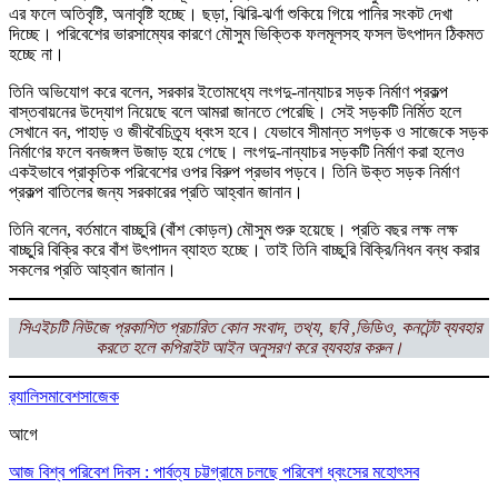
এর ফলে অতিবৃষ্টি, অনাবৃষ্টি হচ্ছে। ছড়া, ঝিরি-ঝর্ণা শুকিয়ে গিয়ে পানির সংকট দেখা
দিচ্ছে। পরিবেশের ভারসাম্যের কারণে মৌসুম ভিক্তিক ফলমূলসহ ফসল উৎপাদন ঠিকমত
হচ্ছে না।
তিনি অভিযোগ করে বলেন, সরকার ইতোমধ্যে লংগদু-নান্যাচর সড়ক নির্মাণ প্রকল্প
বাস্তবায়নের উদ্যোগ নিয়েছে বলে আমরা জানতে পেরেছি। সেই সড়কটি নির্মিত হলে
সেখানে বন, পাহাড় ও জীববৈচিত্র্য ধ্বংস হবে। যেভাবে সীমান্ত সগড়ক ও সাজেকে সড়ক
নির্মাণের ফলে বনজঙ্গল উজাড় হয়ে গেছে। লংগদু-নান্যাচর সড়কটি নির্মাণ করা হলেও
একইভাবে প্রাকৃতিক পরিবেশের ওপর বিরুপ প্রভাব পড়বে। তিনি উক্ত সড়ক নির্মাণ
প্রকল্প বাতিলের জন্য সরকারের প্রতি আহ্বান জানান।
তিনি বলেন, বর্তমানে বাচ্ছুরি (বাঁশ কোড়ল) মৌসুম শুরু হয়েছে। প্রতি বছর লক্ষ লক্ষ
বাচ্ছুরি বিক্রি করে বাঁশ উৎপাদন ব্যাহত হচ্ছে। তাই তিনি বাচ্ছুরি বিক্রি/নিধন বন্ধ করার
সকলের প্রতি আহ্বান জানান।
সিএইচটি নিউজে প্রকাশিত প্রচারিত কোন সংবাদ, তথ্য, ছবি ,ভিডিও, কনটেন্ট ব্যবহার
করতে হলে কপিরাইট আইন অনুসরণ করে ব্যবহার করুন।
র‌্যালি
সমাবেশ
সাজেক
আগে
আজ বিশ্ব পরিবেশ দিবস : পার্বত্য চট্টগ্রামে চলছে পরিবেশ ধ্বংসের মহোৎসব