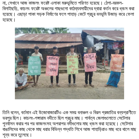
না, সেখানে আজ কাজলং ফরেষ্ট এলাকা মরুভূমিতে পরিণত হয়েছে। ঠেগা-বরকল-
বিলাইছড়ি, কাচলং ফরেষ্ট অঞ্চলের গাছগুলো কাঠব্যবসায়ীদের দ্বারা কর্তন করে ধ্বংস করা
হয়েছে। এছাড়া পাকা সড়ক নির্মাণের ফলে পাহাড় কেটে প্রচুর বনভূমি উজাড় করে ফেলা
হয়েছে।
তিনি বলেন, বর্তমান এই উজোবাজারটিও এক সময় বনাঞ্চল ও বিরল প্রজাতির বন্যপ্রাণীতে
ভরপুর ছিল। কাচলং-গঙ্গারাম নদীতে ছিল প্রচুর মাছ। পার্বত্য জেলাগুলোতে সেটেলার
পুনর্বাসন করার পর পর কাজলংসহ অপরাপর নদীগুলোর মাছ ধ্বংস করা হয়েছে। সেটেলার
বাঙালিদের কাছ থেকে মাছ ধরার বিভিন্ন পদ্ধতি শিখে আজ পাহাড়িরাও মাছ ধরে খালে মাছ
শূন্য করে তুলেছে।