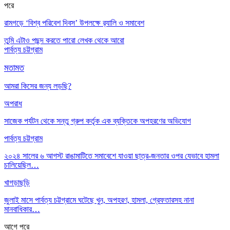
পরে
রামগড়ে ‘বিশ্ব পরিবেশ দিবস’ উপলক্ষে র‌্যালি ও সমাবেশ
তুমি এটাও পছন্দ করতে পারো
লেখক থেকে আরো
পার্বত্য চট্টগ্রাম
মতামত
আমরা কিসের জন্য লড়ছি?
অপরাধ
সাজেক পর্যটন থেকে সন্তু গ্রুপ কর্তৃক এক ব্যক্তিকে অপহরণের অভিযোগ
পার্বত্য চট্টগ্রাম
২০২৪ সালের ৬ আগস্ট রাঙামাটিতে সমাবেশে যাওয়া ছাত্র-জনতার ওপর যেভাবে হামলা
চালিয়েছিল…
খাগড়াছড়ি
জুলাই মাসে পার্বত্য চট্টগ্রামে ঘটেছে খুন, অপহরণ, হামলা, গ্রেফতারসহ নানা
মানবাধিকার…
আগে
পরে