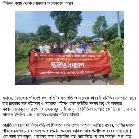
বিভিন্ন গ্রাম থেকে লোকজন অংশগ্রহন করেন।
সমাবেশে সাজেক পরিবেশ রক্ষা কমিটির সভাপতি ও সাজেক কারবারী সমিতির সভাপতি নতুন
জয় চাকমার সভাপতিত্বে ও সাজেক পরিবেশ রক্ষা কমিটির সদস্য বাবু ধন চাকমার
সঞ্চালনায় বক্তব্য রাখেন, সাজেক জুম চাষী কল্যাণ সমিতির সভাপতি জোতি লাল চাকমা ও
সাজেক ইউপির ৫নং ওয়ার্ডের মেম্বার পরিচয় চাকমা।
জোতি লাল চাকমা বিশ্ব পরিবেশ দিবসকে মনে রাখার আহ্বান জানিয়ে বলেন, আশির দশকে
পার্বত্য চট্টগ্রামের বনাঞ্চল আর বর্তমান সময়ের বনাঞ্চল আকাশ-পাতাল ব্যবধান রয়েছে।
এক সময় চাম্পাফুল, গর্জনসহ নানা প্রজাতির গাছ-গাছালিতে যেখানে আকাশ দেখা যেত