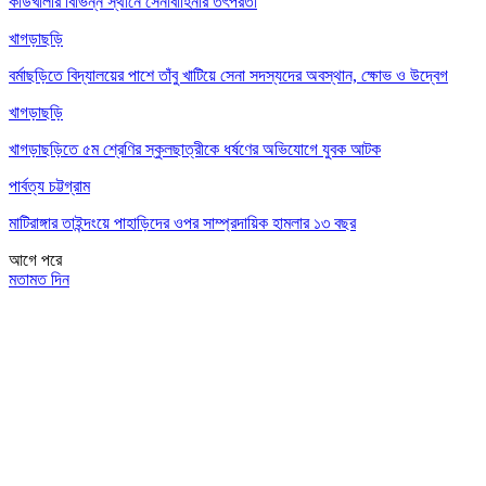
কাউখালীর বিভিন্ন স্থানে সেনাবাহিনীর তৎপরতা
খাগড়াছড়ি
বর্মাছড়িতে বিদ্যালয়ের পাশে তাঁবু খাটিয়ে সেনা সদস্যদের অবস্থান, ক্ষোভ ও উদ্বেগ
খাগড়াছড়ি
খাগড়াছড়িতে ৫ম শ্রেণির স্কুলছাত্রীকে ধর্ষণের অভিযোগে যুবক আটক
পার্বত্য চট্টগ্রাম
মাটিরাঙ্গার তাইন্দংয়ে পাহাড়িদের ওপর সাম্প্রদায়িক হামলার ১৩ বছর
আগে
পরে
মতামত দিন