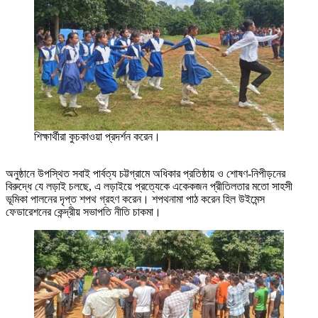
শিক্ষার্থীরা কুচকাওয়া প্রদর্শন করেন।
অনুষ্ঠানে উপস্থিত সবাই পার্বত্য চট্টগ্রামে অধিকার প্রতিষ্ঠায় ও শোষণ-নিপীড়নের
বিরুদ্ধে যে লড়াই চলছে, এ লড়াইয়ে প্রত্যেকে একেকজন প্রীতিলতার মতো সাহসী
ভূমিকা পালনের দৃপ্ত শপথ গ্রহণ করেন। শপথনামা পাঠ করেন হিল উইমেন্স
ফেডারেশনের কেন্দ্রীয় সভাপতি নীতি চাকমা।