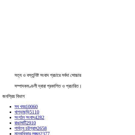
সত্য ও বস্তুনিষ্ট সংবাদ প্রচারে সর্বদা সোচ্চার
সম্পাদকমণ্ডলী দ্বারা প্রকাশিত ও প্রচারিত।
জনপ্রিয় বিভাগ
সব খবর
10060
খাগড়াছড়ি
5110
সংগঠন সংবাদ
4282
রাঙামাটি
2910
পার্বত্য চট্টগ্রাম
2658
মানবাধিকার লঙ্ঘন
2377