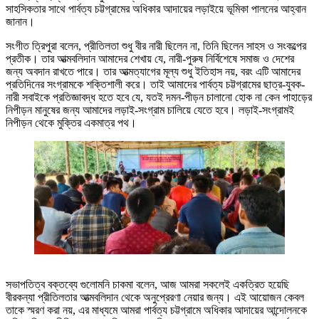
সাহসিকতার সাথে পার্বত্য চট্টগ্রামের অধিকার আদায়ের লড়াইয়ে ভূমিকা পালনের আহ্বান
জানান।
সংগীত ত্রিপুরা বলেন, প্রীতিলতা শুধু বীর নারী ছিলেন না, তিনি ছিলেন সাহস ও সংকল্পের
প্রতীক। তার আত্মবলিদান আমাদের শেখায় যে, নারী-পুরুষ নির্বিশেষে সমাজ ও দেশের
জন্য অবদান রাখতে পারে। তার আত্মত্যাগের মূল্য শুধু ইতিহাস নয়, বরং এটি আমাদের
প্রতিদিনের সংগ্রামকে শক্তিশালী করে। তাই আমাদের পার্বত্য চট্টগ্রামের ছাত্র-যুবক-
নারী সবাইকে প্রতিজ্ঞাবদ্ধ হতে হবে যে, যতই দমন-পীড়ন চালানো হোক না কেন পাহাড়ের
নিপীড়ন মানুষের জন্য আমাদের লড়াই-সংগ্রাম চালিয়ে যেতে হবে। লড়াই-সংগ্রামই
নিপীড়ন থেকে মুক্তির একমাত্র পথ।
সভাপতিত্ব বক্তব্যে গুলোমনি চাকমা বলেন, আজ আমরা সকলেই একত্রিত হয়েছি
বীরকন্যা প্রীতিলতার আত্মবলিদান থেকে অনুপ্রেরণা নেয়ার জন্য। এই আয়োজন কেবল
তাকে স্মরণ করা নয়, এর মাধ্যমে আমরা পার্বত্য চট্টগ্রামে অধিকার আদায়ের আন্দোলনকে