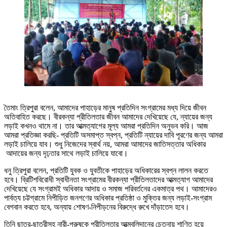
তৈমাং ত্রিপুরা বলেন, আমাদের পাহাড়ের মানুষ প্রতিদিন সংগ্রামের মধ্য দিয়ে জীবন
অতিবাহিত করছে। বীরকন্যা প্রীতিলতার জীবন আমাদের দেখিয়েছে যে, ন্যায়ের জন্য
লড়াই কখনও থামে না। তার আত্মত্যাগের মূল্য আমরা প্রতিদিন অনুভব করি। আজ
আমরা প্রতিজ্ঞা করছি- প্রতিটি অসমাপ্ত স্বপ্ন, প্রতিটি ন্যায়ের দাবি পূরণের জন্য আমরা
লড়াই চালিয়ে যাব। শুধু নিজেদের স্বার্থ নয়, আমরা আমাদের জাতিসত্তার অধিকার
আদায়ের জন্য দৃঢ়তার সাথে লড়াই চালিয়ে যাবো।
ধনু ত্রিপুরা বলেন, প্রতিটি যুবক ও যুবতীকে পাহাড়ের অধিকারের স্বপ্ন লালন করতে
হবে। ব্রিটিশবিরোধী স্বাধীনতা সংগ্রামের বীরকন্যা প্রীতিলতাদের আত্মত্যাগ আমাদের
দেখিয়েছে যে সংগ্রামই অধিকার আদায় ও সমাজ পরিবর্তনের একমাত্র পথ। আমাদেরও
পার্বত্য চট্টগ্রামে নিপীড়িত জনগণের অধিকার প্রতিষ্ঠা ও মুক্তির জন্য লড়াই-সংগ্রাম
বেগবান করতে হবে, অন্যায় শোষণ-নিপীড়নের বিরুদ্ধে রুখে দাঁড়াতেদ হবে।
তিনি ছাত্র-ছাত্রীসহ নারী-পুরুষকে প্রীতিলতার আত্মবলিদানের চেতনায় শাণিত হয়ে