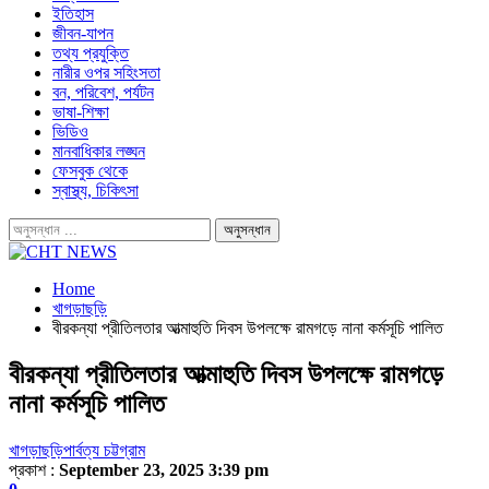
ইতিহাস
জীবন-যাপন
তথ্য প্রযুক্তি
নারীর ওপর সহিংসতা
বন, পরিবেশ, পর্যটন
ভাষা-শিক্ষা
ভিডিও
মানবাধিকার লঙ্ঘন
ফেসবুক থেকে
স্বাস্থ্য, চিকিৎসা
Home
খাগড়াছড়ি
বীরকন্যা প্রীতিলতার আত্মাহুতি দিবস উপলক্ষে রামগড়ে নানা কর্মসূচি পালিত
বীরকন্যা প্রীতিলতার আত্মাহুতি দিবস উপলক্ষে রামগড়ে
নানা কর্মসূচি পালিত
খাগড়াছড়ি
পার্বত্য চট্টগ্রাম
প্রকাশ :
September 23, 2025 3:39 pm