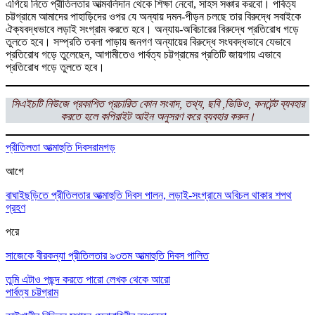
এগিয়ে নিতে প্রীতিলতার আত্মবলিদান থেকে শিক্ষা নেবো, সাহস সঞ্চার করবো। পার্বত্য
চট্টগ্রামে আমাদের পাহাড়িদের ওপর যে অন্যায় দমন-পীড়ন চলছে তার বিরুদ্ধে সবাইকে
ঐক্যবদ্ধভাবে লড়াই সংগ্রাম করতে হবে। অন্যায়-অবিচারের বিরুদ্ধে প্রতিরোধ গড়ে
তুলতে হবে। সম্প্রতি তবলা পাড়ায় জনগণ অন্যায়ের বিরুদ্ধে সংঘবদ্ধভাবে যেভাবে
প্রতিরোধ গড়ে তুলেছেন, আগামীতেও পার্বত্য চট্টগ্রামের প্রতিটি জায়গায় এভাবে
প্রতিরোধ গড়ে তুলতে হবে।
সিএইচটি নিউজে প্রকাশিত প্রচারিত কোন সংবাদ, তথ্য, ছবি ,ভিডিও, কনটেন্ট ব্যবহার
করতে হলে কপিরাইট আইন অনুসরণ করে ব্যবহার করুন।
প্রীতিলতা আত্মাহুতি দিবস
রামগড়
আগে
বাঘাইছড়িতে প্রীতিলতার আত্মাহুতি দিবস পালন, লড়াই-সংগ্রামে অবিচল থাকার শপথ
গ্রহণ
পরে
সাজেকে বীরকন্যা প্রীতিলতার ৯৩তম আত্মাহুতি দিবস পালিত
তুমি এটাও পছন্দ করতে পারো
লেখক থেকে আরো
পার্বত্য চট্টগ্রাম