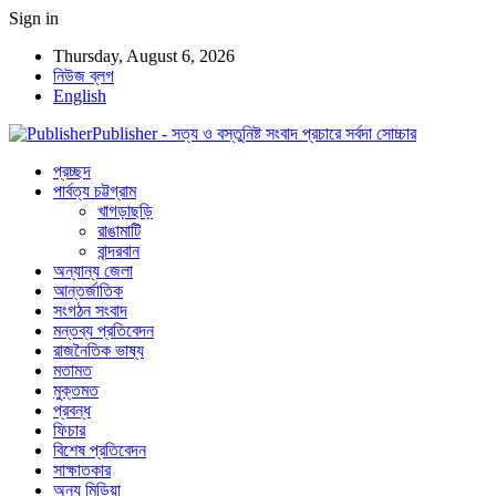
Sign in
Thursday, August 6, 2026
নিউজ ব্লগ
English
Publisher - সত্য ও বস্তুনিষ্ট সংবাদ প্রচারে সর্বদা সোচ্চার
প্রচ্ছদ
পার্বত্য চট্টগ্রাম
খাগড়াছড়ি
রাঙামাটি
বান্দরবান
অন্যান্য জেলা
আন্তর্জাতিক
সংগঠন সংবাদ
মন্তব্য প্রতিবেদন
রাজনৈতিক ভাষ্য
মতামত
মুক্তমত
প্রবন্ধ
ফিচার
বিশেষ প্রতিবেদন
সাক্ষাতকার
অন্য মিডিয়া