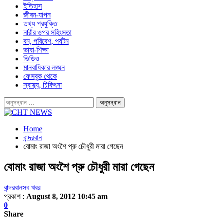
ইতিহাস
জীবন-যাপন
তথ্য প্রযুক্তি
নারীর ওপর সহিংসতা
বন, পরিবেশ, পর্যটন
ভাষা-শিক্ষা
ভিডিও
মানবাধিকার লঙ্ঘন
ফেসবুক থেকে
স্বাস্থ্য, চিকিৎসা
Home
বান্দরবান
বোমাং রাজা অংশৈ প্রু চৌধুরী মারা গেছেন
বোমাং রাজা অংশৈ প্রু চৌধুরী মারা গেছেন
বান্দরবান
সব খবর
প্রকাশ :
August 8, 2012 10:45 am
0
Share