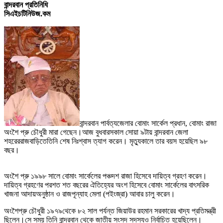
বান্দরবান প্রতিনিধি
সিএইচটিনিউজ.কম
বান্দরবান পার্বত্য
জেলার বোমাং সার্কেল প্রধান
,
বোমাং রাজা
অংশৈ প্রু চৌধুরী
মারা গেছেন।
আজ
বুধবার
সকাল সোয়া ৯টায়
বান্দরবান
জেলা
শহরে
র
রাজ
বাড়িতে
তিনি শেষ নিঃশ্বাস ত্যাগ করেন
। মৃত্যুকালে
তার বয়স হয়েছিল ৯৮
বছর
।
অংশৈ প্রু ১৯৯৮ সালে বোমাং সার্কেলের পঞ্চদশ রাজা হিসেবে দায়িত্ব গ্রহণ করেন
।
দায়িত্ব গ্রহণের পর
শত শত বছরের ঐতিহ্যের অংশ হিসেবে বোমাং সার্কেলের বাৎসরিক
খাজনা আদায়
অনুষ্ঠান ও রাজপূন্যাহ মেলা (পইংজ্রা) আবার চালু করেন
।
অংশৈ
প্রু
চৌধুরী
১৯৭৯
থেকে ৮২ সাল পর্যন্ত জিয়াউর রহমান সরকারের খাদ্য প্রতিমন্ত্রী
ছিলেন
।
সে সময় তিনি বান্দরবান থেকে জাতীয় সংসদ সদস্যও নির্বাচিত হয়েছিলেন
।