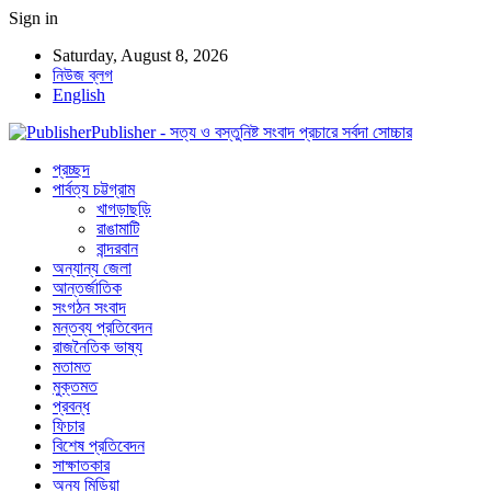
Sign in
Saturday, August 8, 2026
নিউজ ব্লগ
English
Publisher - সত্য ও বস্তুনিষ্ট সংবাদ প্রচারে সর্বদা সোচ্চার
প্রচ্ছদ
পার্বত্য চট্টগ্রাম
খাগড়াছড়ি
রাঙামাটি
বান্দরবান
অন্যান্য জেলা
আন্তর্জাতিক
সংগঠন সংবাদ
মন্তব্য প্রতিবেদন
রাজনৈতিক ভাষ্য
মতামত
মুক্তমত
প্রবন্ধ
ফিচার
বিশেষ প্রতিবেদন
সাক্ষাতকার
অন্য মিডিয়া