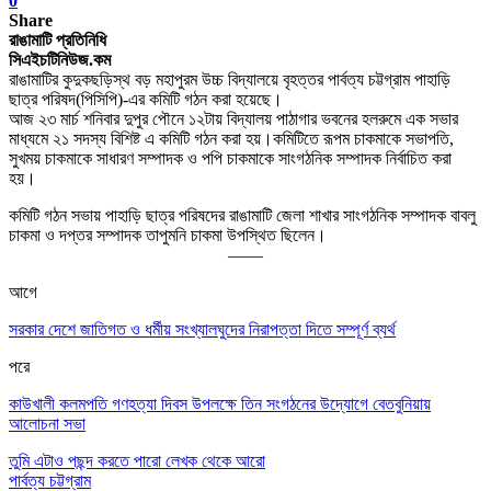
0
Share
রাঙামাটি প্রতিনিধি
সিএইচটিনিউজ.কম
রাঙামাটির কুদুকছড়িস্থ বড় মহাপুরম উচ্চ বিদ্যালয়ে বৃহত্তর পার্বত্য চট্টগ্রাম পাহাড়ি
ছাত্র পরিষদ(পিসিপি)-এর কমিটি গঠন করা হয়েছে।
আজ ২৩ মার্চ শনিবার দুপুর পৌনে ১২টায় বিদ্যালয় পাঠাগার ভবনের হলরুমে এক সভার
মাধ্যমে ২১ সদস্য বিশিষ্ট এ কমিটি গঠন করা হয়।
কমিটিতে রূপম চাকমাকে সভাপতি,
সুখময় চাকমাকে সাধারণ সম্পাদক ও পপি চাকমাকে সাংগঠনিক সম্পাদক নির্বাচিত করা
হয়।
কমিটি গঠন সভায় পাহাড়ি ছাত্র পরিষদের রাঙামাটি জেলা শাখার সাংগঠনিক সম্পাদক বাবলু
চাকমা ও দপ্তর সম্পাদক তাপুমনি চাকমা উপস্থিত ছিলেন।
——
আগে
সরকার দেশে জাতিগত ও ধর্মীয় সংখ্যালঘুদের নিরাপত্তা দিতে সম্পূর্ণ ব্যর্থ
পরে
কাউখালী কলমপতি গণহত্যা দিবস উপলক্ষে তিন সংগঠনের উদ্যোগে বেতবুনিয়ায়
আলোচনা সভা
তুমি এটাও পছন্দ করতে পারো
লেখক থেকে আরো
পার্বত্য চট্টগ্রাম