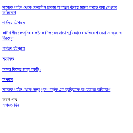
সাজেক পর্যটন থেকে ফেরদৌস চাকমা অপহরণ ঘটনায় মামলা করতে বাধা দেওয়ার
অভিযোগ
পার্বত্য চট্টগ্রাম
কাউখালীর বেতবুনিয়ায় জনৈক শিক্ষকের সাথে দুর্ব্যবহারের অভিযোগ সেনা সদস্যদের
বিরুদ্ধে
পার্বত্য চট্টগ্রাম
মতামত
আমরা কিসের জন্য লড়ছি?
অপরাধ
সাজেক পর্যটন থেকে সন্তু গ্রুপ কর্তৃক এক ব্যক্তিকে অপহরণের অভিযোগ
আগে
পরে
মতামত দিন