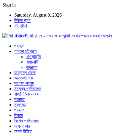
Sign in
Saturday, August 8, 2026
নিউজ ব্লগ
English
Publisher - সত্য ও বস্তুনিষ্ট সংবাদ প্রচারে সর্বদা সোচ্চার
প্রচ্ছদ
পার্বত্য চট্টগ্রাম
খাগড়াছড়ি
রাঙামাটি
বান্দরবান
অন্যান্য জেলা
আন্তর্জাতিক
সংগঠন সংবাদ
মন্তব্য প্রতিবেদন
রাজনৈতিক ভাষ্য
মতামত
মুক্তমত
প্রবন্ধ
ফিচার
বিশেষ প্রতিবেদন
সাক্ষাতকার
অন্য মিডিয়া