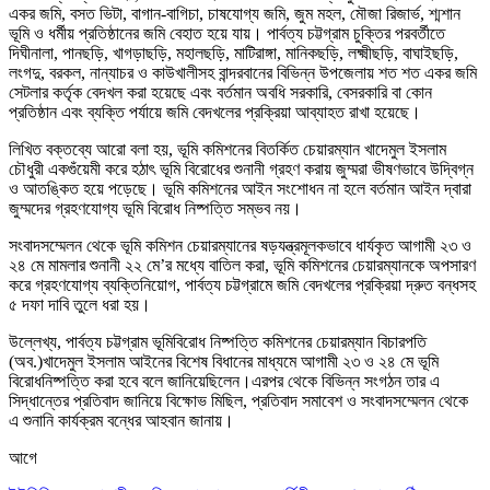
একর জমি, বসত ভিটা, বাগান-বাগিচা, চাষযোগ্য জমি, জুম মহল, মৌজা রিজার্ভ, শ্মশান
ভূমি ও ধর্মীয় প্রতিষ্ঠানের জমি বেহাত হয়ে যায়। পার্বত্য চট্টগ্রাম চুক্তির পরবর্তীতে
দিঘীনালা, পানছড়ি, খাগড়াছড়ি, মহালছড়ি, মাটিরাঙ্গা, মানিকছড়ি, লক্ষ্মীছড়ি, বাঘাইছড়ি,
লংগদু, বরকল, নান্যাচর ও কাউখালীসহ বান্দরবানের বিভিন্ন উপজেলায় শত শত একর জ
মি
সেটলার কর্তৃক বেদখল করা হয়েছে এবং বর্তমান অবধি সরকারি, বেসরকারি বা কোন
প্রতিষ্ঠান এবং ব্যক্তি পর্যায়ে জমি বেদখলের প্রক্রিয়া আব্যাহত রাখা হয়েছে।
লিখিত বক্তব্যে আরো বলা হয়, ভূমি কমিশনের বিতর্কিত চেয়ারম্যান খাদেমুল ইসলাম
চৌধুরী একগুঁয়েমী করে হঠাৎ ভূমি বিরোধের শুনানী গ্রহণ করায় জুম্মরা ভীষণভাবে উদ্বিগ্ন
ও আতঙ্কিত হয়ে পড়েছে।
ভূমি কমিশনের আইন সংশোধন না হলে বর্তমান আইন দ্বারা
জুম্মদের
গ্রহণযোগ্য ভূমি বিরোধ নিষ্পত্তি সম্ভব নয়
।
সংবাদ
সম্মেলন থেকে
ভূমি কমিশন চেয়ারম্যানের ষড়যন্ত্রমূলকভাবে ধার্যকৃত আগামী ২৩ ও
২৪ মে মামলার শুনানী ২২ মে
’
র মধ্যে বাতিল করা,
ভূমি কমিশনের চেয়ারম্যানকে অপসারণ
করে গ্রহণযোগ্য ব্যক্তি
নিয়োগ
,
পার্বত্য চট্টগ্রামে জমি
বে
দখলের প্রক্রিয়া দ্রুত বন্ধ
সহ
৫ দফা দাবি তুলে ধরা হয়।
উল্লেখ্য
,
পার্বত্য চট্টগ্রাম ভূমিবিরোধ নিষ্পত্তি কমিশনের চেয়ারম্যান বিচারপতি
(অব.)
খাদেমুল ইসলাম আইনের বিশেষ বিধানের মাধ্যমে আগামী ২৩ ও ২৪ মে ভূমি
বিরোধ
নিষ্পত্তি করা হবে বলে জানিয়েছিলেন
।
এরপর থেকে বিভিন্ন
সংগঠন
তার এ
সিদ্ধান্তের প্রতিবাদ জানিয়ে বিক্ষোভ মিছিল
,
প্রতিবাদ সমাবেশ ও সংবাদ
সম্মেলন থেকে
এ শুনানি কার্যক্রম বন্ধের আহবান জানায়
।
আগে