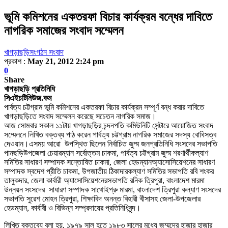
ভূমি কমিশনের একতরফা বিচার কার্যক্রম বন্ধের দাবিতে
নাগরিক সমাজের সংবাদ সম্মেলন
খাগড়াছড়ি
সংগঠন সংবাদ
প্রকাশ :
May 21, 2012 2:24 pm
0
Share
খাগড়াছড়ি প্রতিনিধি
সিএইচটিনিউজ.কম
পার্বত্য চট্টগ্রাম ভূমি কমিশনের একতরফা বিচার কার্যক্রম সম্পূর্ণ বন্ধ করার দাবিতে
খাগড়াছড়িতে সংবাদ সম্মেলন করেছে সচেতন নাগরিক সমাজ।
আজ সোমবার সকাল ১১টায় খাগড়াছড়ির চন্দনপতি কমিউনিটি সেন্টারে আয়োজিত সংবাদ
সম্মেলনে লিখিত বক্তব্য পাঠ করেন
পার্বত্য চট্টগ্রাম নাগরিক
সমাজের
সদস্য বোধিসত্ব
দেওয়ান
।
এ
সময়
আরো
উপস্থিত ছিলেন নির্বাচিত
জুম্ম
জনপ্রতিনিধি সংসদের সভাপতি
পানছড়ি
উপজেলা চেয়ারম্যান সর্বোত্তম চাকমা
,
পার্বত্য চট্টগ্রাম জুম্ম শরণার্থী
কল্যাণ
সমিতির সাধারণ সম্পাদক সন্তোষিত চাকমা
,
জেলা হেডম্যান
অ্যাসোসিয়েশনের সাধারণ
সম্পাদক স্বদেশ প্রীতি চাকমা
,
উপজাতীয় ঠিকাদার
কল্যাণ সমিতির সভাপতি রবি শংকর
তালুকদার
,
জেলা কার্বারী অ্যাসোসিয়েশনের
সভাপতি রনিক ত্রিপুরা
,
বাংলাদেশ মারমা
উন্নয়ন সংসদের
সাধারণ সম্পাদক সাথোই
প্রু মারমা
,
বাংলাদেশ ত্রিপুরা কল্যাণ সংসদের
সভাপতি সুরেশ মোহন ত্রিপুরা
,
শিক্ষাবিদ
অনন্ত বিহারী খীসাসহ জেলা-উপজেলার
হেডম্যান
,
কার্বারী
ও বিভিন্ন সম্প্রদায়ের প্রতিনিধিবৃন্দ।
লিখিত বক্তব্যে বলা হয়
,
১৯৭৯ সাল হতে ১৯৮৩ সালের মধ্যে জুম্মদের হাজার হাজার