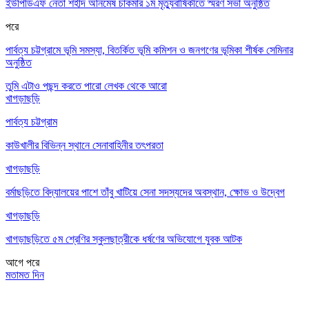
ইউপিডিএফ নেতা শহীদ অনিমেষ চাকমার ১ম মৃত্যুবার্ষিকীতে স্মরণ সভা অনুষ্ঠিত
পরে
পার্বত্য চট্টগ্রামে ভূমি সমস্যা, বিতর্কিত ভূমি কমিশন ও জনগণের ভূমিকা শীর্ষক সেমিনার
অনুষ্ঠিত
তুমি এটাও পছন্দ করতে পারো
লেখক থেকে আরো
খাগড়াছড়ি
পার্বত্য চট্টগ্রাম
কাউখালীর বিভিন্ন স্থানে সেনাবাহিনীর তৎপরতা
খাগড়াছড়ি
বর্মাছড়িতে বিদ্যালয়ের পাশে তাঁবু খাটিয়ে সেনা সদস্যদের অবস্থান, ক্ষোভ ও উদ্বেগ
খাগড়াছড়ি
খাগড়াছড়িতে ৫ম শ্রেণির স্কুলছাত্রীকে ধর্ষণের অভিযোগে যুবক আটক
আগে
পরে
মতামত দিন