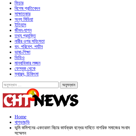
ফিচার
বিশেষ প্রতিবেদন
সাক্ষাতকার
অন্য মিডিয়া
ইতিহাস
জীবন-যাপন
তথ্য প্রযুক্তি
নারীর ওপর সহিংসতা
বন, পরিবেশ, পর্যটন
ভাষা-শিক্ষা
ভিডিও
মানবাধিকার লঙ্ঘন
ফেসবুক থেকে
স্বাস্থ্য, চিকিৎসা
Home
খাগড়াছড়ি
ভূমি কমিশনের একতরফা বিচার কার্যক্রম বন্ধের দাবিতে নাগরিক সমাজের সংবাদ
সম্মেলন