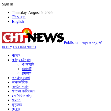
Sign in
Thursday, August 6, 2026
নিউজ ব্লগ
English
Publisher - সত্য ও বস্তুনিষ্ট
সংবাদ প্রচারে সর্বদা সোচ্চার
প্রচ্ছদ
পার্বত্য চট্টগ্রাম
খাগড়াছড়ি
রাঙামাটি
বান্দরবান
অন্যান্য জেলা
আন্তর্জাতিক
সংগঠন সংবাদ
মন্তব্য প্রতিবেদন
রাজনৈতিক ভাষ্য
মতামত
মুক্তমত
প্রবন্ধ