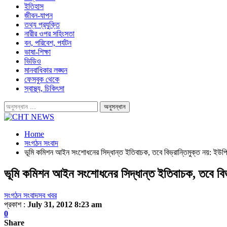
ইতিহাস
জীবন-যাপন
তথ্য প্রযুক্তি
নারীর ওপর সহিংসতা
বন, পরিবেশ, পর্যটন
ভাষা-শিক্ষা
ভিডিও
মানবাধিকার লঙ্ঘন
ফেসবুক থেকে
স্বাস্থ্য, চিকিৎসা
Home
সংগঠন সংবাদ
ভূমি কমিশন আইন সংশোধনের সিদ্ধান্ত ইতিবাচক, তবে বিভ্রান্তিমুক্ত নয়: ইউ
ভূমি কমিশন আইন সংশোধনের সিদ্ধান্ত ইতিবাচক, তবে বিভ
সংগঠন সংবাদ
সব খবর
প্রকাশ :
July 31, 2012 8:23 am
0
Share