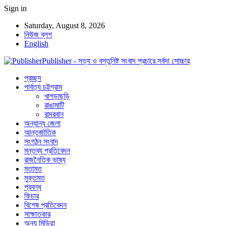
Sign in
Saturday, August 8, 2026
নিউজ ব্লগ
English
Publisher - সত্য ও বস্তুনিষ্ট সংবাদ প্রচারে সর্বদা সোচ্চার
প্রচ্ছদ
পার্বত্য চট্টগ্রাম
খাগড়াছড়ি
রাঙামাটি
বান্দরবান
অন্যান্য জেলা
আন্তর্জাতিক
সংগঠন সংবাদ
মন্তব্য প্রতিবেদন
রাজনৈতিক ভাষ্য
মতামত
মুক্তমত
প্রবন্ধ
ফিচার
বিশেষ প্রতিবেদন
সাক্ষাতকার
অন্য মিডিয়া