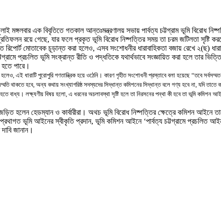
ুলাই
মঙ্গলবার
এক বিবৃতিতে গতকাল আন্তঃমন্ত্রণালয় সভায় পার্বত্য চট্টগ্রাম ভূমি বিরোধ নি
প্রতিফলন রয়ে গেছে
,
যার ফলে প্রকৃত ভূমি বিরোধ নিষ্পত্তির সময় তা চরম জটিলতা সৃষ্টি কর
ত রিপোর্ট মোতাবেক চূড়ান্ত করা হলেও
,
এসব সংশোধনীর ধারাবাহিকতা বজায় রেখে ২(ছ) ধারা 
চট্টগ্রামে প্রচলিত ভূমি সংক্রান্ত রীতি ও পদ্ধতিকে যথার্থভাবে সংজ্ঞায়িত করা হলে তার ভিত
ি হতে পারে
।
া হলেও
,
এই ধারাটি পুরোপুরি গণতান্ত্রিক হয়ে ওঠেনি
।
কারণ গৃহীত সংশোধনী প্রস্তাবে বলা হয়েছে “তবে সর্বসম্মত
ম্মতি থাকতে হবে
,
অন্য কথায় সংখ্যাগরিষ্ঠ সদস্যদের সিদ্ধান্ত কমিশনের সিদ্ধান্ত বলে গণ্য হবে না
,
যদি তাতে ক
 হতে বাধ্য
।
লক্ষ্য
ণীয় বিষয় হলো
,
এ ধরনের অচলাবস্থা সৃষ্টি হলে তা নিরসনের পন্থা কী হবে তা ভূমি কমিশন 
 জড়িত হলেন হেডম্যান ও কার্বারীরা
।
অথচ ভূমি বিরোধ নিষ্পত্তির
ক্ষেত্রে
কমিশন আইনে তাদ
ানে প্রথাগত ভূমি আইনের স্বীকৃতি প্রদান
,
ভূমি কমিশন আইনে
‘
পার্বত্য চট্টগ্রামে প্রচলিত আই
 দাবি জানান
।