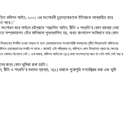
ষ্পত্তি কমিশন আইন
,
২০০১ এর সংশোধনী চূড়ান্তকরণকে ইতিবাচক আখ্যায়িত করে
তে পারে
।
‘
সংশোধন করে পার্বত্য চট্টগ্রামে
‘
প্রচলিত আইন
,
রীতি ও পদ্ধতি
‘
র কোন ব্যাখ্যা দেয়া
্তিতে সম্প্রদায়গত যৌথ মালিকানা পুনঃস্থাপিত হয়
,
অথচ বাংলাদেশ সংবিধানে তার কোন
 সিদ্ধান্তে উপনীত হওয়া সম্ভব না হলে চেয়ারম্যানসহ সংখ্যাগরিষ্ঠ সদস্যদের গৃহীত সিদ্ধান্তই কমিশনের
মিশন চেয়ারম্যানের সম্মতি না থাকে
।
কাজেই এটা পরিস্কার যে
,
কমিশনে কোন সিদ্ধান্ত গ্রহণের
ক্ষেত্রে
আইনে কোথাও উ
ল্লেখ
নেই
।
এক কথায়
,
কমিশন আইনের ৭(৫) ধারা সংশোধনের পরও তা যেই লাউ সেই কদু
‘
র
ের জন্য কোন ভূমিকা রাখা হয়নি
।
ন
,
রীতি ও পদ্ধতি
‘
র যথাযথ ব্যাখ্যা
,
৭(৫) ধারাকে পুরোপুরি গণতান্ত্রিক করা এবং ভূমি