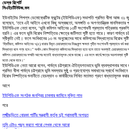
ডেস্ক রিপোর্ট
সিএইচটিনিউজ.কম
ইউনাইটেড পিপল্‌স ডেমোক্রেটিক ফ্রন্টের (ইউপিডিএফ) সভাপতি প্রসিত খীসা আজ ৩১ জ
বলেছেন
, ‘
তবে এই আইনে এখনো কিছু অস্বচ্ছতা
,
অসঙ্গতি ও অগণতান্ত্রিক মানসিকতার 
ইউপিডিএফ নেতা বলেন
, ‘
ভূমি কমিশন আইনের ১৩টি সংশোধনী প্রস্তাব পত্রিকায় প্রকশি
হয়নি
।
এর ফলে ভূমি বিরোধ নিষ্পত্তির
ক্ষেত্রে
জটিলতা সৃষ্টি হতে পারে
।
কারণ পার্বত্য 
স্বীকৃতি নেই
।
ফলে সংবিধানের ১৩ নং অনুচ্ছেদের সাথে কমিশনের সিদ্ধান্তের বিরোধ সৃষ্ট
‘
দ্বিতীয়ত
,
কমিশন আইনের ৭(৫) ধারায় বিধৃত চেয়ারম্যানের নিরঙ্কুশ ক্ষমতা গৃহীত সংশোধনী প্রস্তাবে খর্ব কর
সিদ্ধান্ত বলে গণ্য হবে
।”
অর্থাৎ কোন সিদ্ধান্ত কমিশনের সিদ্ধান্ত হতে হলে তাতে অবশ্যই চেয়ারম্যানের স
কমিশন চেয়ারম্যানের সম্মতি আগের মতোই বাধ্যতামূলক থেকে যাচ্ছে
।
এর ফলে কার্যে
ক্ষেত্রে
অচলাবস্থা সৃষ্টি
মতো থেকে যাবে
।
‘
ইউপিডিএফ নেতা আরো বলেন
,
পার্বত্য চট্টগ্রামে ঐতিহ্যগতভাবে ভূমি ব্যবস্থাপনার সাথে
প্রসিত খীসা পার্বত্য চট্টগ্রামে ভূমি সমস্যার সুষ্ঠু ও গ্রহণযোগ্য সমাধানের স্বার্থে সংবিধ
বিরোধ নিষ্পত্তির শুনানীতে হেডম্যান ও কার্বারীদের লিখিত মতামত গ্রহণ বাধ্যতামূলক করার
আগে
ইউপিডিএফ সংগঠক জনপ্রিয় চাকমার জামিনে মুক্তি লাভ
পরে
লক্ষ্মীছড়িতে বোরকা পার্টির সন্ত্রাসী কর্তৃক দুই গ্রামবাসী অপহৃত
তুমি এটাও পছন্দ করতে পারো
লেখক থেকে আরো