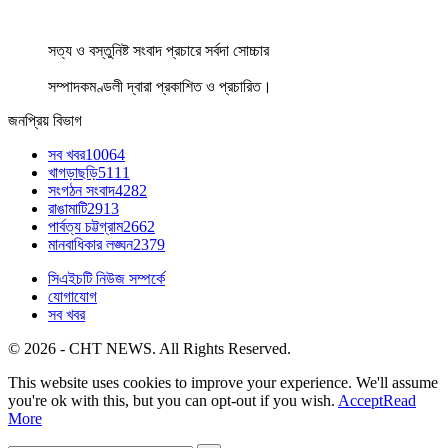
সত্য ও বস্তুনিষ্ট সংবাদ প্রচারে সর্বদা সোচ্চার
সম্পাদকমণ্ডলী দ্বারা প্রকাশিত ও প্রচারিত।
জনপ্রিয় বিভাগ
সব খবর
10064
খাগড়াছড়ি
5111
সংগঠন সংবাদ
4282
রাঙামাটি
2913
পার্বত্য চট্টগ্রাম
2662
মানবাধিকার লঙ্ঘন
2379
সিএইচটি নিউজ সম্পর্কে
যোগাযোগ
সব খবর
© 2026 - CHT NEWS. All Rights Reserved.
This website uses cookies to improve your experience. We'll assume
you're ok with this, but you can opt-out if you wish.
Accept
Read
More