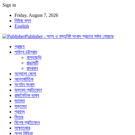
Sign in
Friday, August 7, 2026
নিউজ ব্লগ
English
Publisher - সত্য ও বস্তুনিষ্ট সংবাদ প্রচারে সর্বদা সোচ্চার
প্রচ্ছদ
পার্বত্য চট্টগ্রাম
খাগড়াছড়ি
রাঙামাটি
বান্দরবান
অন্যান্য জেলা
আন্তর্জাতিক
সংগঠন সংবাদ
মন্তব্য প্রতিবেদন
রাজনৈতিক ভাষ্য
মতামত
মুক্তমত
প্রবন্ধ
ফিচার
বিশেষ প্রতিবেদন
সাক্ষাতকার
অন্য মিডিয়া