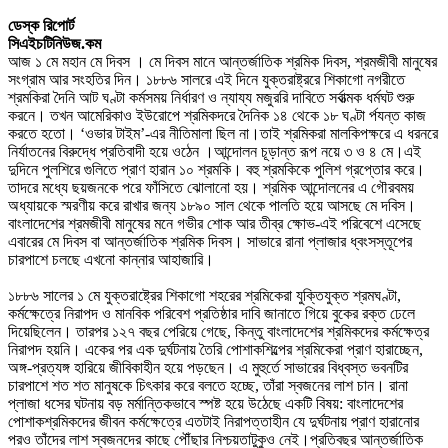
ডেস্ক রিপোর্ট
সিএইচটিনিউজ.কম
আজ ১ মে মহান মে দিবস । মে দিবস মানে আন্তর্জাতিক শ্রমিক দিবস, শ্রমজীবী মানুষের
সংগ্রাম আর সংহতির দিন। ১৮৮৬ সালরে এই দিনে যুক্তরাষ্ট্ররে শিকাগো নগরীতে
শ্রমকিরা দৈনি আট ঘণ্টা কর্মসময় নির্ধারণ ও ন্যায্য মজুররি দাবিতে সর্বাত্মক ধর্মঘট শুরু
করনে। তখন আমেরিকাও ইউরোপে শ্রমিকদরে দৈনিক ১৪ থেকে ১৮ ঘণ্টা র্পযন্ত কাজ
করতে হতো। ‘ওভার টাইম’-এর নীতিমালা ছিল না।তাই শ্রমিকরা মালকিপক্ষরে এ ধরনরে
নির্যাতনের বিরুদ্ধে প্রতিবাদী হয়ে ওঠেন ।আন্দোলন চূড়ান্ত রূপ নয়ে ৩ ও ৪ মে।এই
দুদিনে পুলশিরে গুলিতে প্রাণ হারান ১০ শ্রমকি। বহু শ্রমকিকে পুলিশ গ্রপ্তোর করে।
তাদরে মধ্যে ছয়জনকে পরে ফাঁসিতে ঝোলানো হয়। শ্রমিক আন্দোলনের এ গৌরবময়
অধ্যায়কে স্মরণীয় করে রাখার জন্য ১৮৯০ সাল থেকে পালতি হয়ে আসছে মে দবিস।
বাংলাদেশের শ্রমজীবী মানুষের মনে গভীর শোক আর তীব্র ক্ষোভ-এই পরিবেশে এসেছে
এবারের মে দিবস বা আন্তর্জাতিক শ্রমিক দিবস। সাভারে রানা প্লাজার ধ্বংসস্তূপের
চারপাশে চলছে এখনো কান্নার আহাজারি।
১৮৮৬ সালের ১ মে যুক্তরাষ্ট্রের শিকাগো শহরের শ্রমিকেরা যুক্তিযুক্ত শ্রমঘণ্টা,
কর্মক্ষেত্রে নিরাপদ ও মানবিক পরিবেশ প্রতিষ্ঠার দাবি জানাতে গিয়ে বুকের রক্ত ঢেলে
দিয়েছিলেন। তারপর ১২৭ বছর পেরিয়ে গেছে, কিন্তু বাংলাদেশের শ্রমিকদের কর্মক্ষেত্র
নিরাপদ হয়নি। একের পর এক দুর্ঘটনায় তৈরি পোশাকশিল্পের শ্রমিকেরা প্রাণ হারাচ্ছেন,
অঙ্গ-প্রত্যঙ্গ হারিয়ে জীবিকাহীন হয়ে পড়ছেন। এ মুহুর্তে সাভারের বিধ্বস্ত ভবনটির
চারপাশে শত শত মানুষকে চি
ৎ
কার করে বলতে হচ্ছে, তাঁরা স্বজনের লাশ চান। রানা
প্লাজা ধসের ঘটনায় বড় মর্মান্তিকভাবে স্পষ্ট হয়ে উঠেছে একটি বিষয়: বাংলাদেশের
পোশাকশ্রমিকদের জীবন কর্মক্ষেত্রে এতটাই নিরাপত্তাহীন যে দুর্ঘটনায় প্রাণ হারানোর
পরও তাঁদের লাশ স্বজনদের কাছে পৌঁছার নিশ্চয়তাটুকুও নেই।
প্রতিবছর আন্তর্জাতিক