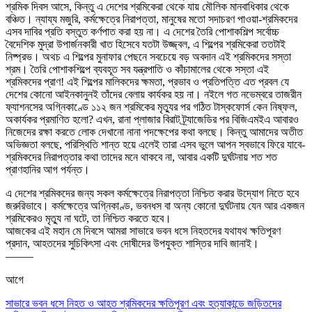
শ্রমিক দিবস আসে, কিন্তু এ দেশের শ্রমিকেরা থেকে যায় মৌলিক মানবাধিকার থেকে
বঞ্চিত। ন্যায্য মজুরি, কর্মক্ষেত্রে নিরাপত্তা, মানুষের মতো সদাচরণ পাওয়া-শ্রমিকদের
এসব দাবির প্রতি বস্তুত কর্ণপাত করা হয় না। এ দেশের তৈরি পোশাকশিল্প সর্বোচ্চ
বৈদেশিক মুদ্রা উপার্জনকারী খাত হিসেবে যতটা উজ্জ্বল, এ শিল্পের শ্রমিকেরা ততটাই
নিষ্প্রভ। অথচ এ শিল্পের মুনাফার পেছনে সবচেয়ে বড় অবদান এই শ্রমিকদের সস্তা
শ্রম। তৈরি পোশাকশিল্পে ব্যবহূত সব যন্ত্রপাতি ও কাঁচামালের থেকে সস্তা এই
শ্রমিকদের প্রাণ! এই শিল্পের মালিকদের ক্ষমতা, প্রভাব ও প্রতিপত্তি এত প্রবল যে
দেশের কোনো আইনকানুনই তাঁদের বেলায় কার্যকর হয় না। নইলে গত নভেম্বরে তাজরীন
ফ্যাশনসের অগ্নিকাণ্ডে ১১২ জন শ্রমিকের মৃত্যুর পর গঠিত টাস্কফোর্স কেন নিষ্ফল,
অকার্যকর প্রমাণিত হলো? এখন, রানা প্লাজার বিরাট ট্র্যাজেডির পর বিজিএমইএ আবারও
নিজেদের রক্ষা করতে লোক দেখানো নানা পদক্ষেপের কথা বলছে। কিন্তু আমাদের অতীত
অভিজ্ঞতা বলছে, পরিস্থিতি শান্ত হয়ে এলেই তারা এসব ভুলে আপন স্বভাবে ফিরে যাবে-
শ্রমিকদের নিরাপত্তার কথা তাদের মনে থাকবে না, আবার একটি দুর্ঘটনায় শত শত
প্রাণহানির আগ পর্যন্ত।
এ দেশের শ্রমিকদের জন্য সকল কর্মক্ষেত্রে নিরাপত্তা নিশ্চিত করার উদ্যোগ নিতে হবে
জরুরিভাবে। কর্মক্ষেত্রে অগ্নিকাণ্ড, ভবনধস বা অন্য কোনো দুর্ঘটনায় যেন আর একজন
শ্রমিকেরও মৃত্যু না ঘটে, তা নিশ্চিত করতে হবে।
আজকের এই মহান মে দিবসে আমরা সাভারে ভবন ধসে নিহতদের যথাযথ ক্ষতিপূরণ
প্রদান, আহতদের সুচিকি
ৎ
সা এবং দোষীদের উপযুক্ত শাস্তির দাবি জানাই।
——–
আগে
সাভারে ভবন ধসে নিহত ও আহত শ্রমিকদের ক্ষতিপূরণ এবং হত্যাকান্ডে জড়িতদের