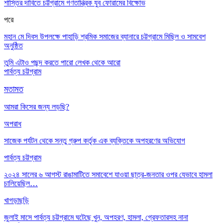
শাস্তির দাবিতে চট্টগ্রামে গণতান্ত্রিক যুব ফোরামের বিক্ষোভ
পরে
মহান মে দিবস উপলক্ষে পাহাড়ি শ্রমিক সমাজের ব্যানারে চট্টগ্রামে মিছিল ও সামবেশ
অনুষ্ঠিত
তুমি এটাও পছন্দ করতে পারো
লেখক থেকে আরো
পার্বত্য চট্টগ্রাম
মতামত
আমরা কিসের জন্য লড়ছি?
অপরাধ
সাজেক পর্যটন থেকে সন্তু গ্রুপ কর্তৃক এক ব্যক্তিকে অপহরণের অভিযোগ
পার্বত্য চট্টগ্রাম
২০২৪ সালের ৬ আগস্ট রাঙামাটিতে সমাবেশে যাওয়া ছাত্র-জনতার ওপর যেভাবে হামলা
চালিয়েছিল…
খাগড়াছড়ি
জুলাই মাসে পার্বত্য চট্টগ্রামে ঘটেছে খুন, অপহরণ, হামলা, গ্রেফতারসহ নানা