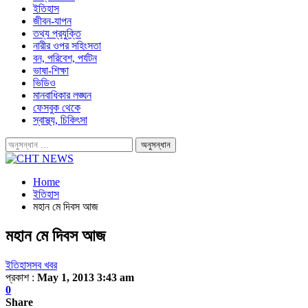
ইতিহাস
জীবন-যাপন
তথ্য প্রযুক্তি
নারীর ওপর সহিংসতা
বন, পরিবেশ, পর্যটন
ভাষা-শিক্ষা
ভিডিও
মানবাধিকার লঙ্ঘন
ফেসবুক থেকে
স্বাস্থ্য, চিকিৎসা
Home
ইতিহাস
মহান মে দিবস আজ
মহান মে দিবস আজ
ইতিহাস
সব খবর
প্রকাশ :
May 1, 2013 3:43 am
0
Share