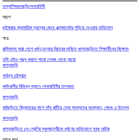
তল্লাশি
মহালছড়ি
সেনাবাহিনী
আগে
গুইমারায় ব্যবসায়িক দ্বন্দ্বের জেরে এক্সকাভেটর পুড়িয়ে দেওয়ার অভিযোগ
পরে
রামিসাসহ সারা দেশে ধর্ষণ-হত্যার বিচারের দাবিতে খাগড়াছড়িতে শিক্ষার্থীদের বিক্ষোভ
তুমি এটাও পছন্দ করতে পারো
লেখক থেকে আরো
খাগড়াছড়ি
পার্বত্য চট্টগ্রাম
কাউখালীর বিভিন্ন স্থানে সেনাবাহিনীর তৎপরতা
খাগড়াছড়ি
বর্মাছড়িতে বিদ্যালয়ের পাশে তাঁবু খাটিয়ে সেনা সদস্যদের অবস্থান, ক্ষোভ ও উদ্বেগ
খাগড়াছড়ি
খাগড়াছড়িতে ৫ম শ্রেণির স্কুলছাত্রীকে ধর্ষণের অভিযোগে যুবক আটক
আগে
পরে