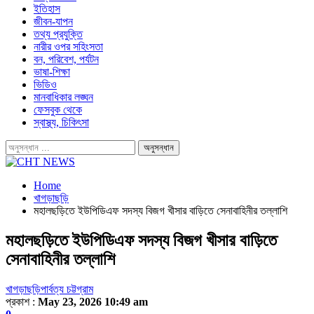
ইতিহাস
জীবন-যাপন
তথ্য প্রযুক্তি
নারীর ওপর সহিংসতা
বন, পরিবেশ, পর্যটন
ভাষা-শিক্ষা
ভিডিও
মানবাধিকার লঙ্ঘন
ফেসবুক থেকে
স্বাস্থ্য, চিকিৎসা
Home
খাগড়াছড়ি
মহালছড়িতে ইউপিডিএফ সদস্য বিজগ খীসার বাড়িতে সেনাবাহিনীর তল্লাশি
মহালছড়িতে ইউপিডিএফ সদস্য বিজগ খীসার বাড়িতে
সেনাবাহিনীর তল্লাশি
খাগড়াছড়ি
পার্বত্য চট্টগ্রাম
প্রকাশ :
May 23, 2026 10:49 am