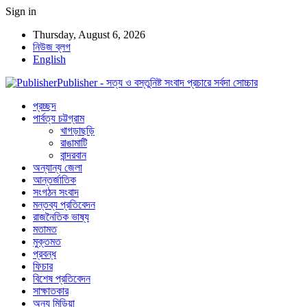
Sign in
Thursday, August 6, 2026
নিউজ ব্লগ
English
Publisher - সত্য ও বস্তুনিষ্ট সংবাদ প্রচারে সর্বদা সোচ্চার
প্রচ্ছদ
পার্বত্য চট্টগ্রাম
খাগড়াছড়ি
রাঙামাটি
বান্দরবান
অন্যান্য জেলা
আন্তর্জাতিক
সংগঠন সংবাদ
মন্তব্য প্রতিবেদন
রাজনৈতিক ভাষ্য
মতামত
মুক্তমত
প্রবন্ধ
ফিচার
বিশেষ প্রতিবেদন
সাক্ষাতকার
অন্য মিডিয়া