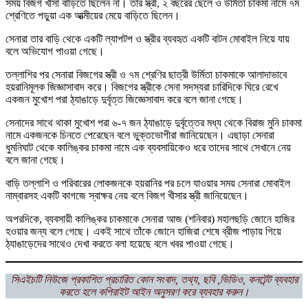
সময় বিজগ খীসা বাড়িতে ছিলেন না। তার স্ত্রী, ২ বছরের ছেলে ও উর্মিতা চাকমা নামে ৭ম
শ্রেণিতে পড়ুয়া এক আত্মীয়ের মেয়ে বাড়িতে ছিলেন।
সেনারা তার বাড়ি থেকে একটি ল্যাপটপ ও স্ত্রীর ব্যবহৃত একটি বাটন মোবাইল নিয়ে যায়
বলে অভিযোগ পাওয়া গেছে।
তল্লাশির পর সেনারা বিজগের স্ত্রী ও ৭ম শ্রেণির ছাত্রী উর্মিতা চাকমাকে আলাদাভাবে
হয়রানিমূলক জিজ্ঞাসাবাদ করে। বিজগের স্ত্রীকে সেনা সদস্যরা চারিদিকে ঘিরে রেখে
একজন মুখোশ পরা ঠ্যাঙাড়ে দুর্বৃত্ত জিজ্ঞেসাবাদ করে বলে জানা গেছে।
সেনাদের সাথে থাকা মুখোশ পরা ৬-৭ জন ঠ্যাঙাড়ে দুর্বৃত্তের মধ্য থেকে বিরাজ মুনি চাকমা
নামে একজনকে চিনতে পেরেছেন বলে ভুক্তভোগীরা জানিয়েছেন। এছাড়া সেনারা
ধুমনিঘাট থেকে কালিঙ্কর চাকমা নামে এক ব্যবসায়িকেও ধরে তাদের সাথে সেখানে নেয়
বলে জানা গেছে।
বাড়ি তল্লাশি ও পরিবারের লোকজনকে হয়রানির পর চলে যাওয়ার সময় সেনারা মোবাইল
নাম্বারসহ একটি কাগজে স্বাক্ষর নেয় বলে বিজগ খীসার স্ত্রী জানিয়েছেন।
অপরদিকে, ব্যবসায়ী কালিঙ্কর চাকমাকে সেনারা আজ (শনিবার) মহালছড়ি জোনে হাজির
হওয়ার জন্য বলে গেছে। একই সাথে তাঁকে জোনে হাজিরা শেষে ব্রীজ পাড়ায় গিয়ে
ঠ্যাঙাড়েদের সাথেও দেখা করতে বলা হয়েছে বলে খবর পাওয়া গেছে।
সিএইচটি নিউজে প্রকাশিত প্রচারিত কোন সংবাদ, তথ্য, ছবি ,ভিডিও, কনটেন্ট ব্যবহার
করতে হলে কপিরাইট আইন অনুসরণ করে ব্যবহার করুন।