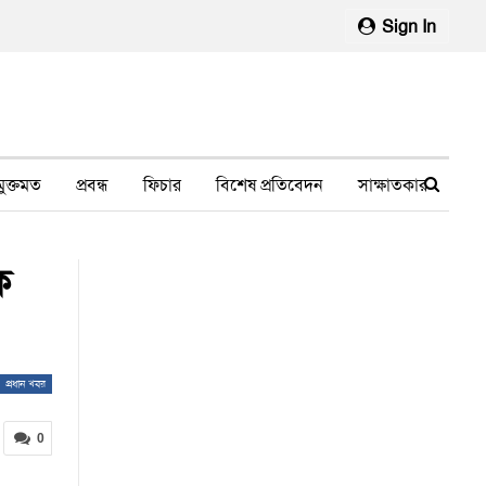
Sign In
মুক্তমত
প্রবন্ধ
ফিচার
বিশেষ প্রতিবেদন
সাক্ষাতকার
মানবাধিকার লঙ্ঘন
ফেসবুক থেকে
স্বাস্থ্য, চিকিৎসা
ক
প্রধান খবর
0