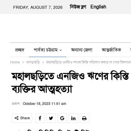
নিউজ ব্লগ
English
FRIDAY, AUGUST 7, 2026
প্রচ্ছদ
পার্বত্য চট্টগ্রাম
অন্যান্য জেলা
আন্তর্জাতিক
Home
খাগড়াছড়ি
মহালছড়িতে এনজিও ঋণের কিস্তি পরিশোধ করতে না পেরে বিষপানে এক
অন্য মিডিয়া
ইতিহাস
জীবন-যাপন
তথ্য প্রযুক্তি
নার
মহালছড়িতে এনজিও ঋণের কিস্ত
ব্যক্তির আত্মহত্যা
প্রকাশ :
October 18, 2023 11:51 am
Share