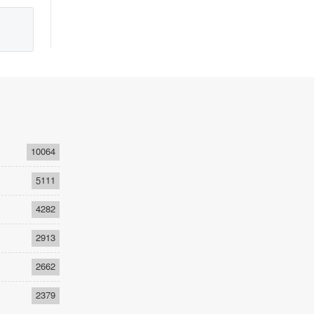
10064
5111
4282
2913
2662
2379