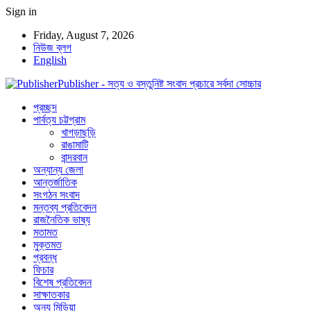
Sign in
Friday, August 7, 2026
নিউজ ব্লগ
English
Publisher - সত্য ও বস্তুনিষ্ট সংবাদ প্রচারে সর্বদা সোচ্চার
প্রচ্ছদ
পার্বত্য চট্টগ্রাম
খাগড়াছড়ি
রাঙামাটি
বান্দরবান
অন্যান্য জেলা
আন্তর্জাতিক
সংগঠন সংবাদ
মন্তব্য প্রতিবেদন
রাজনৈতিক ভাষ্য
মতামত
মুক্তমত
প্রবন্ধ
ফিচার
বিশেষ প্রতিবেদন
সাক্ষাতকার
অন্য মিডিয়া