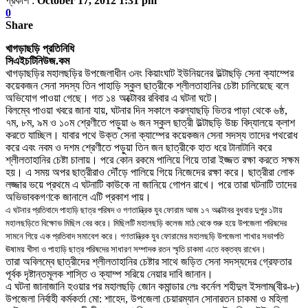
প্রকাশ :
October 17, 2012 1:31 pm
0
Share
খাগড়াছড়ি প্রতিনিধি
সিএইচটিনিউজ.কম
খাগড়াছড়ির মহালছড়ির উপজেলাধীন ৩নং কিয়াংঘাট ইউনিয়নের উল্টাছড়ি সেনা ক্যাম্পের
কয়েকজন সেনা সদস্য তিন পাহাড়ি স্কুল ছাত্রীকে শ্লীলতাহানির চেষ্টা চালিয়েছে বলে
অভিযোগ পাওয়া গেছে
।
গত ১৪ অক্টোবর রবিবার এ ঘটনা ঘটে
।
বিলম্বে পাওয়া খবরে জানা যায়
,
ঘটনার দিন সকালে করল্যাছড়ি ভিতর পাড়া থেকে ৬ষ্ঠ
,
৭ম
,
৮ম
,
৯ম ও ১০ম শ্রেণীতে পড়ুয়া ৬ জন স্কুল ছাত্রী উল্টাছড়ি উচ্চ বিদ্যালয়ে ক্লাশ
করতে যাচ্ছিল
।
যাবার পথে উক্ত সেনা ক্যাম্পের কয়েকজন সেনা সদস্য তাদের পথরোধ
করে এবং নবম ও দশম শ্রেণীতে পড়ুয়া তিন জন ছাত্রীকে হাত ধরে টানাটানি করে
শ্লীলতাহানির চেষ্টা চালায়
।
পরে কোন রকমে পালিয়ে গিয়ে তারা ইজ্জত রক্ষা করতে সক্ষম
হয়
।
এ সময় অপর ছাত্রীরাও দৌঁড়ে পালিয়ে গিয়ে নিজেদের রক্ষা করে
।
ছাত্রীরা লোক
লজ্জার ভয়ে প্রথমে এ ঘটনাটি কাউকে না জানিয়ে গোপন রাখে
।
পরে তারা ঘটনাটি তাদের
অভিভাবকগণকে জানালে এটি প্রকাশ পায়
।
এ ঘটনার প্রতিবাদে পাহাড়ি ছাত্র পরিষদ ও গণতান্ত্রিক যুব ফোরাম আজ ১৭ অক্টোবর বুধবার দুপুর ১টায়
মহালছড়িতে বিক্ষোভ মিছিল বের করে
।
মিছিলটি মহালছড়ি কলেজ মাঠ থেকে শুরু হয়ে উপজেলা পরিষদের
সামনে গিয়ে এক প্রতিবাদ সমাবেশ করে
।
গণতান্ত্রিক যুব ফোরামের মহালছড়ি উপজেলা শাখার সভাপতি
ঊষাময় খীসা ও পাহাড়ি ছাত্র পরিষদের সাধারণ সম্পাদক রতন স্মৃতি চাকমা এতে বক্তব্য রাখেন
।
তারা অবিলম্বে ছাত্রীদের শ্লীলতাহানির চেষ্টার সাথে জড়িত সেনা সদস্যদের গ্রেফতার
পূর্বক দৃষ্টান্তমূলক শাস্তি ও ক্যাম্প সরিয়ে নেয়ার দাবি জানান
।
এ ঘটনা জানাজানি হওয়ার পর মহালছড়ি জোন কমান্ডার লেঃ কর্নেল শহীদুল ইসলাম(বীর-৮)
উপজেলা নির্বাহী কর্মকর্তা মো: শাহেদ
,
উপজেলা চেয়ারম্যান সোনারতন চাকমা ও মহিলা