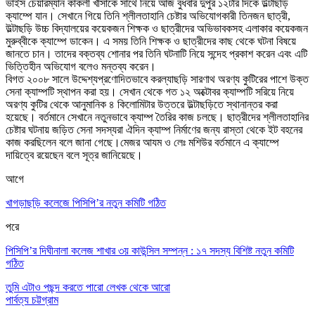
ভাইস চেয়ারম্যান কাকলী খীসাকে সাথে নিয়ে আজ বুধবার দুপুর ১২টার দিকে উল্টাছড়ি
ক্যাম্পে যান
।
সেখানে গিয়ে তিনি শ্লীলতাহানি চেষ্টার অভিযোগকারী তিনজন ছাত্রী
,
উল্টাছড়ি উচ্চ বিদ্যালয়ের কয়েকজন শিক্ষক ও ছাত্রীদের অভিভাবকসহ এলাকার কয়েকজন
মুরুব্বীকে ক্যাম্পে ডাকেন
।
এ সময় তিনি শিক্ষক ও ছাত্রীদের কাছ থেকে ঘটনা বিষয়ে
জানতে চান
।
তাদের বক্তব্য শোনার পর তিনি ঘটনাটি নিয়ে সন্দেহ প্রকাশ করেন এবং এটি
ভিত্তিহীন অভিযোগ বলেও মন্তব্য করেন
।
বিগত ২০০৮ সালে উদ্দেশ্যপ্রণোদিতভাবে করল্যাছড়ি সারণাথ অরণ্য কুটিরের পাশে উক্ত
সেনা ক্যাম্পটি স্থাপন করা হয়
।
সেখান থেকে গত ১২ অক্টোবর ক্যাম্পটি সরিয়ে নিয়ে
অরণ্য কুটির থেকে আনুমানিক ৪ কিলোমিটার উত্তরে উল্টাছড়িতে স্থানান্তর করা
হয়েছে
।
বর্তমানে সেখানে নতুনভাবে ক্যাম্প তৈরির কাজ চলছে
।
ছাত্রীদের শ্লীলতাহানির
চেষ্টার ঘটনায় জড়িত সেনা সদস্যরা ঐদিন ক্যাম্প নির্মাণের জন্য রাস্তা থেকে ইট বহনের
কাজ করছিলেন বলে জানা গেছে
।
মেজর আযম ও লেঃ মশিউর বর্তমানে এ ক্যাম্পে
দায়িত্বে রয়েছেন বলে সূত্র জানিয়েছে
।
আগে
খাগড়াছড়ি কলেজে পিসিপি’র নতুন কমিটি গঠিত
পরে
পিসিপি’র দিঘীনালা কলেজ শাখার ৩য় কাউন্সিল সম্পন্ন : ১৭ সদস্য বিশিষ্ট নতুন কমিটি
গঠিত
তুমি এটাও পছন্দ করতে পারো
লেখক থেকে আরো
পার্বত্য চট্টগ্রাম