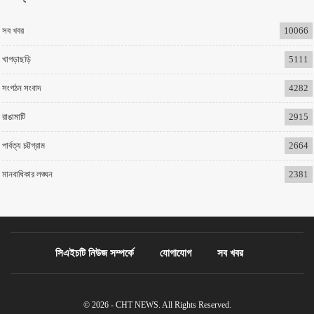
সব খবর
10066
খাগড়াছড়ি
5111
সংগঠন সংবাদ
4282
রাঙামাটি
2915
পার্বত্য চট্টগ্রাম
2664
মানবাধিকার লঙ্ঘন
2381
সিএইচটি নিউজ সম্পর্কে
যোগাযোগ
সব খবর
© 2026 - CHT NEWS. All Rights Reserved.