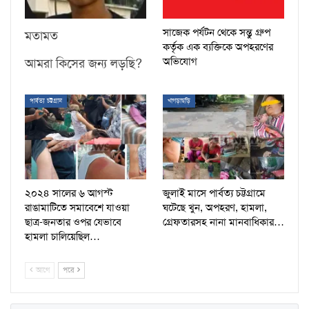
সাজেক পর্যটন থেকে সন্তু গ্রুপ
মতামত
কর্তৃক এক ব্যক্তিকে অপহরণের
অভিযোগ
আমরা কিসের জন্য লড়ছি?
পার্বত্য চট্টগ্রাম
খাগড়াছড়ি
২০২৪ সালের ৬ আগস্ট
জুলাই মাসে পার্বত্য চট্টগ্রামে
রাঙামাটিতে সমাবেশে যাওয়া
ঘটেছে খুন, অপহরণ, হামলা,
ছাত্র-জনতার ওপর যেভাবে
গ্রেফতারসহ নানা মানবাধিকার…
হামলা চালিয়েছিল…
আগে
পরে