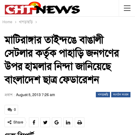
Home
খাগড়াছড়ি
মাটিরাঙ্গার তাইন্দঙে বাঙালী
সেটলার কর্তৃক পাহাড়ি জনগণের
উপর হামলার নিন্দা জানিয়েছে
বাংলাদেশ ছাত্র ফেডারেশন
প্রকাশ :
August 5, 2013 7:26 am
খাগড়াছড়ি
সংগঠন সংবাদ
0
Share