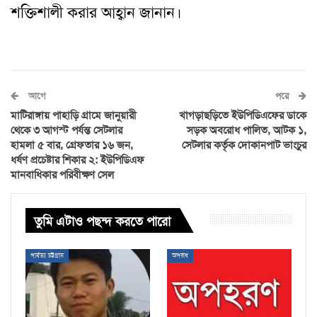
শক্তিশালী করার আহ্বান জানান।
আগে
পরে
মাটিরাঙ্গায় পাহাড়ি গ্রামে জানুয়ারী
খাগড়াছড়িতে ইউপিডিএফের ডাকে
থেকে ৩ আগস্ট পর্যন্ত সেটলার
সড়ক অবরোধ পালিত, আটক ১,
হামলা ৫ বার, গ্রেফতার ১৬ জন,
সেটলার কর্তৃক দোকানপাট ভাংচুর
ধর্ষণ প্রচেষ্টার শিকার ২: ইউপিডিএফ
মানবাধিকার পরিবীক্ষণ সেল
তুমি এটাও পছন্দ করতে পারো
পার্বত্য চট্টগ্রাম
অপরাধ