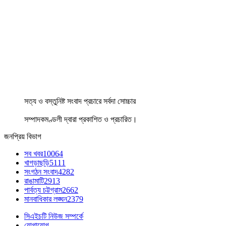
সত্য ও বস্তুনিষ্ট সংবাদ প্রচারে সর্বদা সোচ্চার
সম্পাদকমণ্ডলী দ্বারা প্রকাশিত ও প্রচারিত।
জনপ্রিয় বিভাগ
সব খবর
10064
খাগড়াছড়ি
5111
সংগঠন সংবাদ
4282
রাঙামাটি
2913
পার্বত্য চট্টগ্রাম
2662
মানবাধিকার লঙ্ঘন
2379
সিএইচটি নিউজ সম্পর্কে
যোগাযোগ