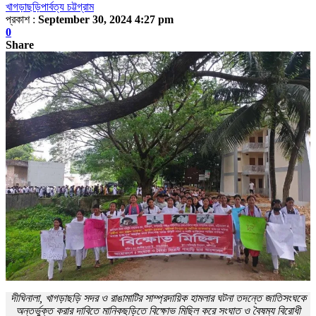
খাগড়াছড়ি
পার্বত্য চট্টগ্রাম
প্রকাশ :
September 30, 2024 4:27 pm
0
Share
দীঘিনালা, খাগড়াছড়ি সদর ও রাঙামাটির সাম্প্রদায়িক হামলার ঘটনা তদন্তে জাতিসংঘকে
অন্তর্ভুক্ত করার দাবিতে মানিকছড়িতে বিক্ষোভ মিছিল করে সংঘাত ও বৈষম্য বিরোধী