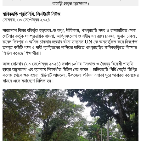
পাহাড়ি ছাত্র আন্দোলন।
মানিকছড়ি প্রতিনিধি, সিএইচটি নিউজ
সোমবার, ৩০ সেপ্টেম্বর ২০২৪
সারাদেশে বিচার বহির্ভূত হত্যাকাণ্ড বন্ধ, দীঘিনালা, খাগড়াছড়ি সদর ও রাঙ্গামাটিতে সেনা
সেটলার কর্তৃক সাম্প্রদায়িক হামলা, অগ্নিসংযোগ ও শহীদ ধন রঞ্জন চাকমা, জুনান চাকমা,
রুবেল ত্রিপুরা ও অনিক চাকমার হত্যার ঘটনা তদন্তে UN কে অন্তর্ভুক্ত করে নিরপেক্ষ
তদন্ত কমিটি গঠন ও দায়ী ব্যক্তিদের শাস্তির দাবিতে খাগড়াছড়ির মানিকছড়িতে বিক্ষোভ
মিছিল করেছে শিক্ষার্থীরা।
আজ সোমবার (৩০ সেপ্টেম্বর ২০২৪) সকাল ১০টায় “সংঘাত ও বৈষম্য বিরোধী পাহাড়ি
ছাত্র আন্দোলন’ এর ব্যানারে শিক্ষার্থীরা মিছিল বের করেন। মানিকছড়ি গিরি মৈত্রী ডিগ্রি
কলেজ থেকে শুরু হওয়া মিছিলটি আমতলা, উপজেলা পরিষদ এলাকা ঘুরে আবারও কলেজের
সামনে এসে সমাবেশে মিলিত হয়।