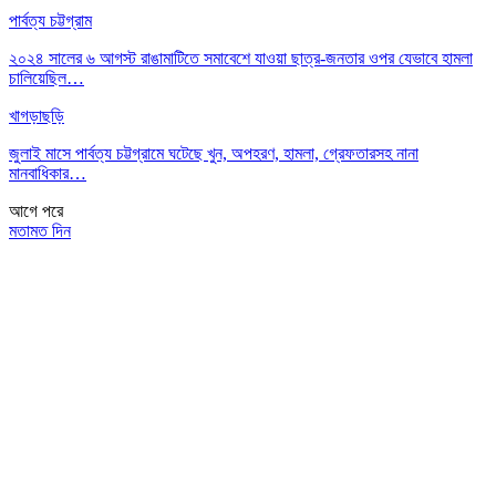
পার্বত্য চট্টগ্রাম
২০২৪ সালের ৬ আগস্ট রাঙামাটিতে সমাবেশে যাওয়া ছাত্র-জনতার ওপর যেভাবে হামলা
চালিয়েছিল…
খাগড়াছড়ি
জুলাই মাসে পার্বত্য চট্টগ্রামে ঘটেছে খুন, অপহরণ, হামলা, গ্রেফতারসহ নানা
মানবাধিকার…
আগে
পরে
মতামত দিন