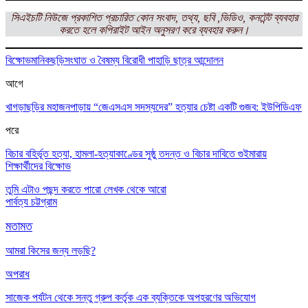
সিএইচটি নিউজে প্রকাশিত প্রচারিত কোন সংবাদ, তথ্য, ছবি ,ভিডিও, কনটেন্ট ব্যবহার
করতে হলে কপিরাইট আইন অনুসরণ করে ব্যবহার করুন।
বিক্ষোভ
মানিকছড়ি
সংঘাত ও বৈষম্য বিরোধী পাহাড়ি ছাত্র আন্দোলন
আগে
খাগড়াছড়ির মহাজনপাড়ায় “জেএসএস সদস্যদের” হত্যার চেষ্টা একটি গুজব: ইউপিডিএফ
পরে
বিচার বহির্ভূত হত্যা, হামলা-হত্যাকাণ্ডের সুষ্ঠু তদন্ত ও বিচার দাবিতে গুইমারায়
শিক্ষার্থীদের বিক্ষোভ
তুমি এটাও পছন্দ করতে পারো
লেখক থেকে আরো
পার্বত্য চট্টগ্রাম
মতামত
আমরা কিসের জন্য লড়ছি?
অপরাধ
সাজেক পর্যটন থেকে সন্তু গ্রুপ কর্তৃক এক ব্যক্তিকে অপহরণের অভিযোগ