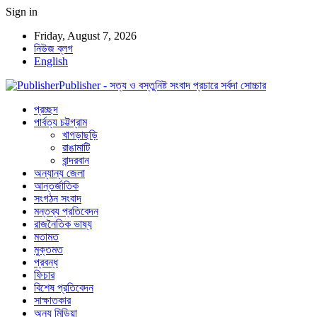
Sign in
Friday, August 7, 2026
নিউজ ব্লগ
English
Publisher - সত্য ও বস্তুনিষ্ট সংবাদ প্রচারে সর্বদা সোচ্চার
প্রচ্ছদ
পার্বত্য চট্টগ্রাম
খাগড়াছড়ি
রাঙামাটি
বান্দরবান
অন্যান্য জেলা
আন্তর্জাতিক
সংগঠন সংবাদ
মন্তব্য প্রতিবেদন
রাজনৈতিক ভাষ্য
মতামত
মুক্তমত
প্রবন্ধ
ফিচার
বিশেষ প্রতিবেদন
সাক্ষাতকার
অন্য মিডিয়া