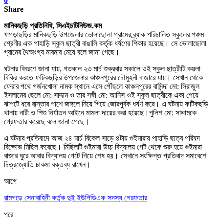
0
Share
মানিকছড়ি প্রতিনিধি, সিএইচটিনিউজ.কম
খাগড়াছড়ির মানিকছড়ি উপজেলার ভোলাছোলা গ্রামের ব্র্যাক পরিচালিত স্কুলের পঞ্চম
শ্রেণীর এক পাহাড়ি স্কুল ছাত্রী বাঙালি কর্তৃক ধর্ষণের শিকার হয়েছে
।
সে ভোলাছোলা
গ্রামের থৈঅংগ্য মারমার মেয়ে বলে জানা গেছে
।
ঘটনার বিবরণে জানা যায়
,
গতকাল ২৩ মার্চ শুক্রবার সকালে ওই স্কুল ছাত্রীটি কয়লা
বিক্রি করতে ফটিকছড়ির উপজেলার কাঞ্চনপুরের চৌমুহনী বাজারে যায়
।
সেখান থেকে
ফেরার পথে গর্জনখোলা নামক স্থানে এসে পৌঁছলে কাঞ্চনপুরের বাসিন্দা মো: সিরাজুল
ইসলামের ছেলে মো: সাদ্দাম ও তার সঙ্গী মো: আনিস ওই স্কুল ছাত্রীকে একা পেয়ে
ঝাপটে ধরে রাস্তার পাশে জঙ্গলে নিয়ে গিয়ে জোরপুর্বক ধর্ষণ করে
।
এ ঘটনায় ফটিকছড়ি
থানায় নারী ও শিশু নির্যাতন আইনে মামলা দায়ের করা হয়েছে
।
পুলিশ মো: সাদ্দামকে
গ্রেফতার করেছে বলে জানা গেছে
।
এ ঘটনার প্রতিবাদে আজ ২৪ মার্চ বিকেল সাড়ে ৪টায় গুইমারায় পাহাড়ি ছাত্র পরিষদ
বিক্ষোভ
মিছিল করেছে
।
মিছিলটি গুইমারা উচ্চ বিদ্যালয় গেট থেকে শুরু হয়ে গুইমারা
বাজার ঘুরে আবার বিদ্যালয় গেটে গিয়ে শেষ হয়
।
সেখানে সংক্ষিপ্ত প্রতিবাদ সমাবেশে
চিত্রজ্যোতি চাকমা বক্তব্য রাখেন
।
আগে
রামগড়ে সেনাবাহিনী কর্তৃক দুই ইউপিডিএফ সদস্য গ্রেফতার
পরে