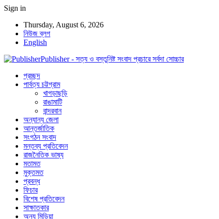
Sign in
Thursday, August 6, 2026
নিউজ ব্লগ
English
Publisher - সত্য ও বস্তুনিষ্ট সংবাদ প্রচারে সর্বদা সোচ্চার
প্রচ্ছদ
পার্বত্য চট্টগ্রাম
খাগড়াছড়ি
রাঙামাটি
বান্দরবান
অন্যান্য জেলা
আন্তর্জাতিক
সংগঠন সংবাদ
মন্তব্য প্রতিবেদন
রাজনৈতিক ভাষ্য
মতামত
মুক্তমত
প্রবন্ধ
ফিচার
বিশেষ প্রতিবেদন
সাক্ষাতকার
অন্য মিডিয়া