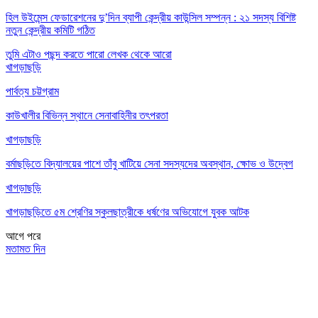
হিল উইমেন্স ফেডারেশনের দু’দিন ব্যাপী কেন্দ্রীয় কাউন্সিল সম্পন্ন : ২১ সদস্য বিশিষ্ট
নতুন কেন্দ্রীয় কমিটি গঠিত
তুমি এটাও পছন্দ করতে পারো
লেখক থেকে আরো
খাগড়াছড়ি
পার্বত্য চট্টগ্রাম
কাউখালীর বিভিন্ন স্থানে সেনাবাহিনীর তৎপরতা
খাগড়াছড়ি
বর্মাছড়িতে বিদ্যালয়ের পাশে তাঁবু খাটিয়ে সেনা সদস্যদের অবস্থান, ক্ষোভ ও উদ্বেগ
খাগড়াছড়ি
খাগড়াছড়িতে ৫ম শ্রেণির স্কুলছাত্রীকে ধর্ষণের অভিযোগে যুবক আটক
আগে
পরে
মতামত দিন