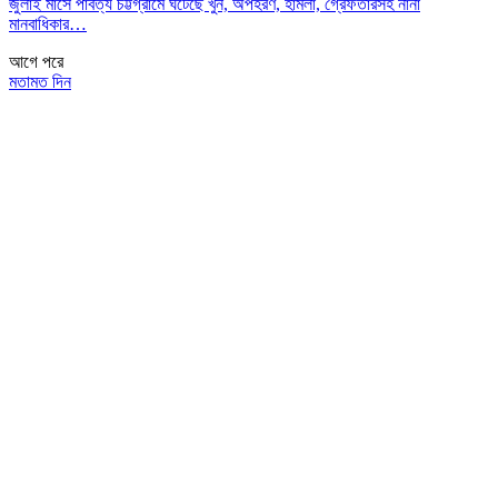
জুলাই মাসে পার্বত্য চট্টগ্রামে ঘটেছে খুন, অপহরণ, হামলা, গ্রেফতারসহ নানা
মানবাধিকার…
আগে
পরে
মতামত দিন