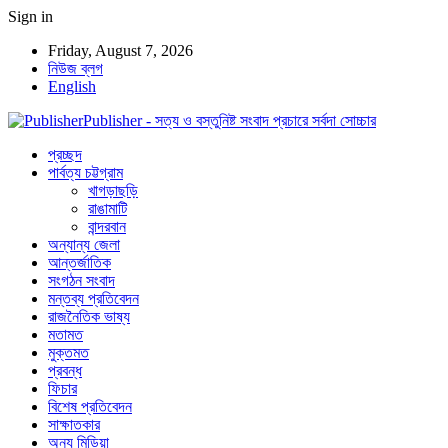
Sign in
Friday, August 7, 2026
নিউজ ব্লগ
English
Publisher - সত্য ও বস্তুনিষ্ট সংবাদ প্রচারে সর্বদা সোচ্চার
প্রচ্ছদ
পার্বত্য চট্টগ্রাম
খাগড়াছড়ি
রাঙামাটি
বান্দরবান
অন্যান্য জেলা
আন্তর্জাতিক
সংগঠন সংবাদ
মন্তব্য প্রতিবেদন
রাজনৈতিক ভাষ্য
মতামত
মুক্তমত
প্রবন্ধ
ফিচার
বিশেষ প্রতিবেদন
সাক্ষাতকার
অন্য মিডিয়া