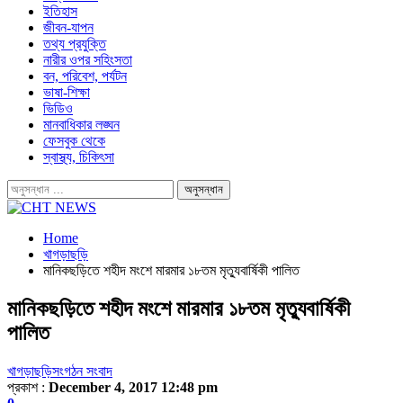
ইতিহাস
জীবন-যাপন
তথ্য প্রযুক্তি
নারীর ওপর সহিংসতা
বন, পরিবেশ, পর্যটন
ভাষা-শিক্ষা
ভিডিও
মানবাধিকার লঙ্ঘন
ফেসবুক থেকে
স্বাস্থ্য, চিকিৎসা
Home
খাগড়াছড়ি
মানিকছড়িতে শহীদ মংশে মারমার ১৮তম মৃত্যুবার্ষিকী পালিত
মানিকছড়িতে শহীদ মংশে মারমার ১৮তম মৃত্যুবার্ষিকী
পালিত
খাগড়াছড়ি
সংগঠন সংবাদ
প্রকাশ :
December 4, 2017 12:48 pm