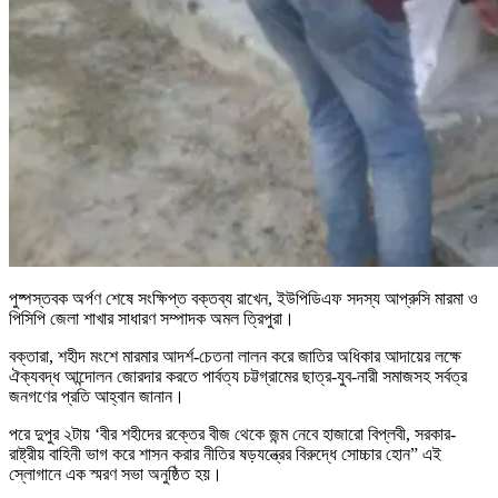
পুষ্পস্তবক অর্পণ শেষে সংক্ষিপ্ত বক্তব্য রাখেন, ইউপিডিএফ সদস্য আপ্রুসি মারমা ও
পিসিপি জেলা শাখার সাধারণ সম্পাদক অমল ত্রিপুরা।
বক্তারা, শহীদ মংশে মারমার আদর্শ-চেতনা লালন করে জাতির অধিকার আদায়ের লক্ষে
ঐক্যবদ্ধ আন্দোলন জোরদার করতে পার্বত্য চট্টগ্রামের ছাত্র-যুব-নারী সমাজসহ সর্বত্র
জনগণের প্রতি আহ্বান জানান।
পরে দুপুর ২টায় ‘বীর শহীদের রক্তের বীজ থেকে জন্ম নেবে হাজারো বিপ্লবী, সরকার-
রাষ্ট্রীয় বাহিনী ভাগ করে শাসন করার নীতির ষড়যন্ত্রের বিরুদ্ধে সোচ্চার হোন” এই
স্লোগানে এক স্মরণ সভা অনুষ্ঠিত হয়।