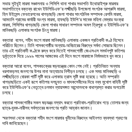
সভায় সুইথুই মারমা সঞ্চালনায় ও পিসিপি থানা শাখার সভাপতি উথোয়াইপ্রু মারমার
সভাপতিত্বে বক্তব্য রাখেন ইউপিডিএফ’র লক্ষ্মীছড়ি উপজেলা সংগঠক আপ্রুসি মারমা,
হিল উইমেন্স ফেডারেশনের খাগড়াছড়ি জেলা শাখার সাংগঠনিক সম্পাদক রেশমি মারমা,
আমতলি গ্রামের কার্বারী অংগ্য মারমা, হাফছড়ি ইউপি’র সাবেক মহিলা মেম্বার অংক্রা
মারমা, পিসিপির খাগড়াছড়ি জেলা শাখার সাধারণ সম্পাদক অমল ত্রিপুরা ও ইউপিডিএফ’র
মানিকছড়ি এলাকার সংগঠক চিংনু মারমা।
বক্তারা বলেন, শহীদ মংশে মারমা মানিকছড়ি এলাকায় একজন প্রতিবাদী কণ্ঠ হিসেবে
পরিচিত ছিলেন। তিনি শাসকগোষ্ঠীর অন্যায়-অবিচারের বিরুদ্ধে সর্বদা সোচ্চার ছিলেন।
তার এই প্রতিবাদী কণ্ঠকে রুদ্ধ করে দিতেই শাসকগোষ্ঠী জেএসএস সমর্থনপুষ্ট কতিপয়
দুর্বৃত্তকে দিয়ে ১৯৯৯ সালের আজকের এই দিনে মংশে মারমাকে নির্মমভাবে খুন করে।
বক্তারা আরো বলেন, শাসকচক্রের ষড়যন্ত্রের কোন শেষ নেই। প্রতিনিয়ত অন্যায়
ধরপাকড়সহ জনগণের উপর নানা অত্যাচার নিপীড়ন চলছে। এক সময় মানিকছড়ি ও
লক্ষ্মীছড়িতে বোরকা পার্টি সৃষ্টি করে এলাকায় ত্রাস সৃষ্টি করা হয়েছে। অতি সম্প্রতি
খাগড়াছড়িতে একই রূপে কতিপয় দলচ্যুত ও মাদকসেবীদের দিয়ে নব্য মুখোশ বাহিনী সৃষ্টি
করে ইউপিডিএফ’র নেতৃত্বে চলমান ন্যায়সঙ্গত আন্দোলনকে বাধাগ্রস্ত করার অপচেষ্টা
চলছে।
বক্তারা শাসকগোষ্ঠির সকল ষড়যন্ত্র নস্যাৎ করতে প্রতিবাদ-প্রতিরোধ গড়ে তোলার জন্য
ছাত্র-যুবক-নারীসহ সর্বস্তরের জনগণের প্রতি আহ্বান জানান।
স্মরণসভা থেকে বক্তারা শহীদ মংশে মারমার খুনীদের বিরুদ্ধে আইনগত ব্যবস্থা গ্রহণের
দাবি জানিয়েছেন।