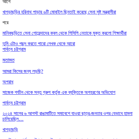
আগে
খাগড়াছড়ির হরিনাথ পাড়ায় ৬টি মোবাইল ছিনতাই করেছে সেনা সৃষ্ট সন্ত্রাসীরা
পরে
মানিকছড়িতে সেনা গোয়েন্দাদের কবল থেকে পিসিপি নেতাকে মুক্ত করলো শিক্ষার্থীরা
তুমি এটাও পছন্দ করতে পারো
লেখক থেকে আরো
পার্বত্য চট্টগ্রাম
মতামত
আমরা কিসের জন্য লড়ছি?
অপরাধ
সাজেক পর্যটন থেকে সন্তু গ্রুপ কর্তৃক এক ব্যক্তিকে অপহরণের অভিযোগ
পার্বত্য চট্টগ্রাম
২০২৪ সালের ৬ আগস্ট রাঙামাটিতে সমাবেশে যাওয়া ছাত্র-জনতার ওপর যেভাবে হামলা
চালিয়েছিল…
খাগড়াছড়ি