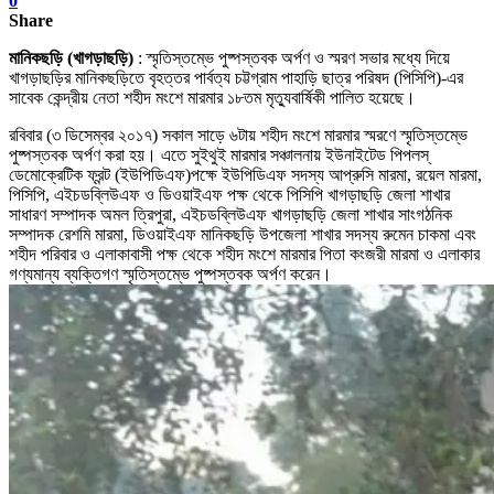
0
Share
মানিকছড়ি (খাগড়াছড়ি)
: স্মৃতিস্তম্ভে পুষ্পস্তবক অর্পণ ও স্মরণ সভার মধ্যে দিয়ে
খাগড়াছড়ির মানিকছড়িতে বৃহত্তর পার্বত্য চট্টগ্রাম পাহাড়ি ছাত্র পরিষদ (পিসিপি)-এর
সাবেক কেন্দ্রীয় নেতা শহীদ মংশে মারমার ১৮তম মৃত্যুবার্ষিকী পালিত হয়েছে।
রবিবার (৩ ডিসেম্বর ২০১৭) সকাল সাড়ে ৬টায় শহীদ মংশে মারমার স্মরণে স্মৃতিস্তম্ভে
পুষ্পস্তবক অর্পণ করা হয়। এতে সুইথুই মারমার সঞ্চালনায় ইউনাইটেড পিপলস্
ডেমোক্রেটিক ফ্রন্ট (ইউপিডিএফ)পক্ষে ইউপিডিএফ সদস্য আপ্রুসি মারমা, রয়েল মারমা,
পিসিপি, এইচডব্লিউএফ ও ডিওয়াইএফ পক্ষ থেকে পিসিপি খাগড়াছড়ি জেলা শাখার
সাধারণ সম্পাদক অমল ত্রিপুরা, এইচডব্লিউএফ খাগড়াছড়ি জেলা শাখার সাংগঠনিক
সম্পাদক রেশমি মারমা, ডিওয়াইএফ মানিকছড়ি উপজেলা শাখার সদস্য রুমেন চাকমা এবং
শহীদ পরিবার ও এলাকাবাসী পক্ষ থেকে শহীদ মংশে মারমার পিতা কংজরী মারমা ও এলাকার
গণ্যমান্য ব্যক্তিগণ স্মৃতিস্তম্ভে পুষ্পস্তবক অর্পণ করেন।