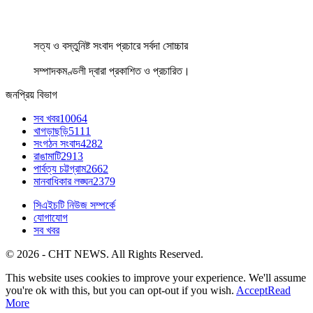
সত্য ও বস্তুনিষ্ট সংবাদ প্রচারে সর্বদা সোচ্চার
সম্পাদকমণ্ডলী দ্বারা প্রকাশিত ও প্রচারিত।
জনপ্রিয় বিভাগ
সব খবর
10064
খাগড়াছড়ি
5111
সংগঠন সংবাদ
4282
রাঙামাটি
2913
পার্বত্য চট্টগ্রাম
2662
মানবাধিকার লঙ্ঘন
2379
সিএইচটি নিউজ সম্পর্কে
যোগাযোগ
সব খবর
© 2026 - CHT NEWS. All Rights Reserved.
This website uses cookies to improve your experience. We'll assume
you're ok with this, but you can opt-out if you wish.
Accept
Read
More