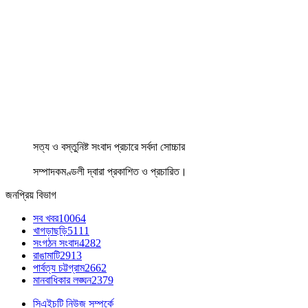
সত্য ও বস্তুনিষ্ট সংবাদ প্রচারে সর্বদা সোচ্চার
সম্পাদকমণ্ডলী দ্বারা প্রকাশিত ও প্রচারিত।
জনপ্রিয় বিভাগ
সব খবর
10064
খাগড়াছড়ি
5111
সংগঠন সংবাদ
4282
রাঙামাটি
2913
পার্বত্য চট্টগ্রাম
2662
মানবাধিকার লঙ্ঘন
2379
সিএইচটি নিউজ সম্পর্কে