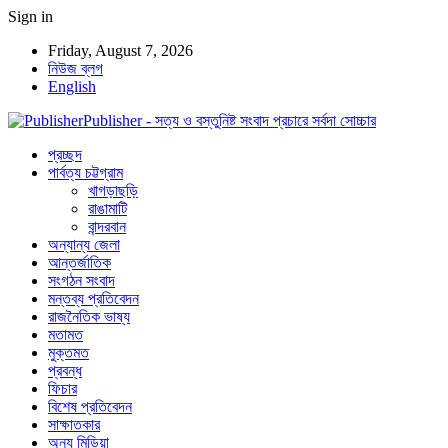
Sign in
Friday, August 7, 2026
নিউজ ব্লগ
English
Publisher - সত্য ও বস্তুনিষ্ট সংবাদ প্রচারে সর্বদা সোচ্চার
প্রচ্ছদ
পার্বত্য চট্টগ্রাম
খাগড়াছড়ি
রাঙামাটি
বান্দরবান
অন্যান্য জেলা
আন্তর্জাতিক
সংগঠন সংবাদ
মন্তব্য প্রতিবেদন
রাজনৈতিক ভাষ্য
মতামত
মুক্তমত
প্রবন্ধ
ফিচার
বিশেষ প্রতিবেদন
সাক্ষাতকার
অন্য মিডিয়া