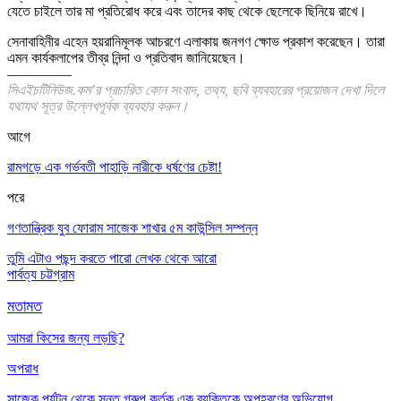
যেতে চাইলে তার মা প্রতিরোধ করে এবং তাদের কাছ থেকে ছেলেকে ছিনিয়ে রাখে।
সেনাবাহিনীর এহেন হয়রানিমূলক আচরণে এলাকায় জনগণ ক্ষোভ প্রকাশ করেছেন। তারা
এমন কার্যকলাপের তীব্র নিন্দা ও প্রতিবাদ জানিয়েছেন।
————–
সিএইচটিনিউজ.কম’র প্রচারিত কোন সংবাদ, তথ্য, ছবি ব্যবহারের প্রয়োজন দেখা দিলে
যথাযথ সূত্র উল্লেখপূর্বক ব্যবহার করুন।
আগে
রামগড়ে এক গর্ভবতী পাহাড়ি নারীকে ধর্ষণের চেষ্টা!
পরে
গণতান্ত্রিক যুব ফোরাম সাজেক শাখার ৫ম কাউন্সিল সম্পন্ন
তুমি এটাও পছন্দ করতে পারো
লেখক থেকে আরো
পার্বত্য চট্টগ্রাম
মতামত
আমরা কিসের জন্য লড়ছি?
অপরাধ
সাজেক পর্যটন থেকে সন্তু গ্রুপ কর্তৃক এক ব্যক্তিকে অপহরণের অভিযোগ