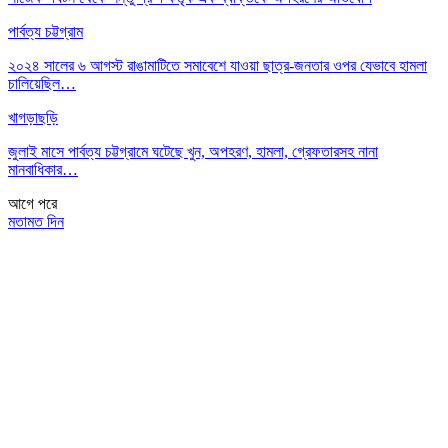
পার্বত্য চট্টগ্রাম
২০২৪ সালের ৬ আগস্ট রাঙামাটিতে সমাবেশে যাওয়া ছাত্র-জনতার ওপর যেভাবে হামলা
চালিয়েছিল…
খাগড়াছড়ি
জুলাই মাসে পার্বত্য চট্টগ্রামে ঘটেছে খুন, অপহরণ, হামলা, গ্রেফতারসহ নানা
মানবাধিকার…
আগে
পরে
মতামত দিন