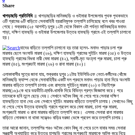
0
Share
খাগড়াছড়ি প্রতিনিধি
॥ খাগড়াছড়ির মানিকছড়ি ও গুইমারা উপজেলায় পৃথক পৃথকভাবে
৩টি গ্রামের ৬টি বাড়িতে সেনাবাহিনী হয়রানিমূলক তল্লাশি চালিয়েছে বলে খবর পাওয়া
গেছে। শুক্রবার (২৫ আগস্ট) দুপুর ১২টা থেকে বিকাল ৩টা পর্যন্ত মানিকছড়ির মনাদং
পাড়া, দক্ষিণ হাফছড়ি ও গুইমারা উপজেলার উত্তর হাফছড়ি গ্রামে এই তল্লাশি চালানো
হয়।
যাদের বাড়িতে তল্লাশি চালানো হয় তারা হলেন- মনাদং পাড়ার চলা প্রু
মারমার ছেলে অংসাউ মারমা (২৬), দক্ষিণ হাফছড়ি গ্রামের সুইচিং মারমা (৩৫) ও উত্তর
হাফছড়ি গ্রামের বিধবা নারী মেমা মারমা (৪২), স্বামী-মৃত অংহ্লা প্রু মারমা, চালা প্রু
মারমা (৪৫), মংপ্রুচাই মারমা (২৬) ও রানা মারমা (৪০)।
এলাকাবাসীর সূত্রে জানা যায়, শুক্রবার দুপুর ১২টায় ইউপিডিএফ নেতা-কর্মীদের খোঁজে
মানিকছড়ি ক্যাম্প থেকে সেনাবাহিনীর একটি দল প্রথমে মনাদং পাড়ায় হানা দিয়ে অংসাউ
মারমার বাড়িতে তল্লাশি চালায় এবং রাস্তায় সুইচিংনু মারমা (২০) ও নিচাইপ্রু
মারমা(১৬)-কে ধরে ভয়ভীতি-হুমকি-ধামকি দিয়ে বিভিন্ন প্রশ্ন জিজ্ঞাসা করে। পরে
তাদেরকে ছবি তুলে ছেড়ে দেয়। সেখানে অবৈধ কিছু না পেয়ে পরে সেনারা দক্ষিণ
হাফছড়িতে হানা দেয় এবং সেখানে সুইচিং মারমার বাড়িতে তল্লাশি চালায়। সেখানেও কিছু
না পেয়ে শেষে উত্তর হাফছড়ি গ্রামে প্রবেশ করে মেমা মারমা, চালা প্রু মারমা,
মংপ্রুচাই মারমা ও রানা মারমার বাড়িতে তল্লাশি করে। এসময় সেনারা রানা মারমার
বাড়িতে লোকজন না থাকা সত্ত্বেও বাড়ির দরজা ভেঙ্গে প্রবেশ করে তল্লাশি চালায়।
তারা আরো জানান, তল্লাশির পরও অবৈধ কোন কিছু না পেয়ে চলে যাবার সময় সেনারা
সন্ত্রাসী অখ্যাায়িত করে উত্তর হাপছড়ি গ্রামের মংপ্রুচাই মারমাকে আটক করে নিয়ে