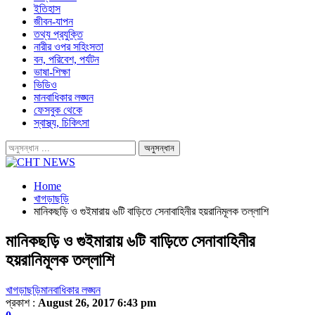
ইতিহাস
জীবন-যাপন
তথ্য প্রযুক্তি
নারীর ওপর সহিংসতা
বন, পরিবেশ, পর্যটন
ভাষা-শিক্ষা
ভিডিও
মানবাধিকার লঙ্ঘন
ফেসবুক থেকে
স্বাস্থ্য, চিকিৎসা
Home
খাগড়াছড়ি
মানিকছড়ি ও গুইমারায় ৬টি বাড়িতে সেনাবাহিনীর হয়রানিমূলক তল্লাশি
মানিকছড়ি ও গুইমারায় ৬টি বাড়িতে সেনাবাহিনীর
হয়রানিমূলক তল্লাশি
খাগড়াছড়ি
মানবাধিকার লঙ্ঘন
প্রকাশ :
August 26, 2017 6:43 pm