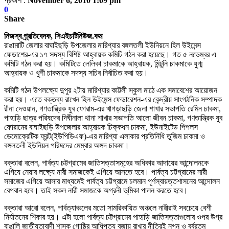
প্রকাশ :
November 6, 2010 1:09 pm
0
Share
নিজস্ব প্র্রতিবেদক, সিএইচটিনিউজ.কম
রাঙামাটি জেলার বাঘাইছড়ি উপজেলার মারিশ্যার বঙ্গলতলী ইউনিয়নে হিল উইমেন্স
ফেডাশের-এর ১৭ সদস্য বিশিষ্ট আহ্বায়ক কমিটি গঠন করা হয়েছে। গত ৫ নভেম্বর এ
কমিটি গঠন করা হয়। কমিটিতে লেলিকা চাকমাকে আহ্বায়ক, মিন্টুনি চাকমাকে যুগ্ম
আহ্বায়ক ও খুশী চাকমাকে সদস্য সচিব নির্বাচিত করা হয়।
কমিটি গঠন উপলক্ষ্যে দুপুর ২টায় মারিশ্যার কাট্টলী স্কুল মাঠে এক সমাবেশের আয়োজন
করা হয়। এতে বক্তব্য রাখেন হিল উইমেন্স ফেডারেশন-এর কেন্দ্রীয় সাংগঠনিক সম্পাদক
রীনা দেওয়ান, গণতান্ত্রিক যুব ফোরাম-এর খাগড়াছড়ি জেলা শাখার সভাপতি রেমিন চাকমা,
পাহাড়ি ছাত্র পরিষদের দিঘীনালা থানা শাখার সভাপতি আলো জীবন চাকমা, গণতান্ত্রিক যুব
ফোরামের বাঘাইছড়ি উপজেলার আহ্বায়ক চিক্কধন চাকমা, ইউনাইটেড পিপলস
ডেমোক্রেটিক ফ্রন্ট(ইউপিডিএফ)-এর মারিশ্যা এলাকার প্রতিনিধি তুজিম চাকমা ও
বঙ্গলতলী ইউনিয়ন পরিষদের মেম্বার অঙ্গদ চাকমা।
বক্তারা বলেন, পার্বত্য চট্টগ্রামের জাতিসত্তাসমূহের অধিকার আদায়ের আন্দোলনকে
এগিযে নেয়ার লক্ষ্যে নারী সমাজকেই এগিয়ে আসতে হবে। পার্বত্য চট্টগ্রামের নারী
সমাজের এগিয়ে আসার মাধ্যমেই পার্বত্য চট্টগ্রামে চলমান পূর্ণস্বায়ত্তশাসনের আন্দোলন
বেগবান হবে। তাই সকল নারী সমাজকে অগ্রনী ভূমিকা পালন করতে হবে।
বক্তারা আরো বলেন, পার্বত্যাঞ্চলের মতো সামরিকায়িত অঞ্চলে নারীরাই সবচেয়ে বেশী
নির্যাতনের শিকার হয়। এটা হলো পার্বত্য চট্টগ্রামের পাহাড়ি জাতিসত্তাগুলোর ওপর উগ্র
বাঙালি জাতীযতাবাদী শাসক গোষ্ঠির আধিপত্য বজায় রাখার নীতিরই নগ্ন ও বর্বরতম