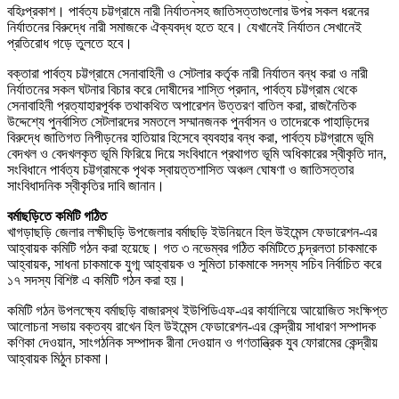
বহিঃপ্রকাশ। পার্বত্য চট্টগ্রামে নারী নির্যাতনসহ জাতিসত্তাগুলোর উপর সকল ধরনের
নির্যাতনের বিরুদ্ধে নারী সমাজকে ঐক্যবদ্ধ হতে হবে। যেখানেই নির্যাতন সেখানেই
প্রতিরোধ গড়ে তুলতে হবে।
বক্তারা পার্বত্য চট্টগ্রামে সেনাবাহিনী ও সেটলার কর্তৃক নারী নির্যাতন বন্ধ করা ও নারী
নির্যাতনের সকল ঘটনার বিচার করে দোষীদের শাস্তি প্রদান, পার্বত্য চট্টগ্রাম থেকে
সেনাবাহিনী প্রত্যাহারপূর্বক তথাকথিত অপারেশন উত্তরণ বাতিল করা, রাজনৈতিক
উদ্দেশ্যে পুনর্বাসিত সেটলারদের সমতলে সম্মানজনক পুনর্বাসন ও তাদেরকে পাহাড়িদের
বিরুদ্ধে জাতিগত নিপীড়নের হাতিয়ার হিসেবে ব্যবহার বন্ধ করা, পার্বত্য চট্টগ্রামে ভূমি
বেদখল ও বেদখলকৃত ভূমি ফিরিয়ে দিয়ে সংবিধানে প্রথাগত ভূমি অধিকারের স্বীকৃতি দান,
সংবিধানে পার্বত্য চট্টগ্রামকে পৃথক স্বায়ত্তশাসিত অঞ্চল ঘোষণা ও জাতিসত্তার
সাংবিধাদনিক স্বীকৃতির দাবি জানান।
বর্মাছড়িতে কমিটি গঠিত
খাগড়াছড়ি জেলার লক্ষীছড়ি উপজেলার বর্মাছড়ি ইউনিয়নে হিল উইমেন্স ফেডারেশন-এর
আহ্বায়ক কমিটি গঠন করা হয়েছে। গত ৩ নভেম্বর গঠিত কমিটিতে চন্দ্রলতা চাকমাকে
আহ্বায়ক, সাধনা চাকমাকে যুগ্ম আহ্বায়ক ও সুমিতা চাকমাকে সদস্য সচিব নির্বাচিত করে
১৭ সদস্য বিশিষ্ট এ কমিটি গঠন করা হয়।
কমিটি গঠন উপলক্ষ্যে বর্মাছড়ি বাজারস্থ ইউপিডিএফ-এর কার্যালিয়ে আয়োজিত সংক্ষিপ্ত
আলোচনা সভায় বক্তব্য রাখেন হিল উইমেন্স ফেডারেশন-এর কেন্দ্রীয় সাধারণ সম্পাদক
কণিকা দেওয়া
ন, সাংগঠনিক সম্পাদক রীনা দেওয়ান ও গণতান্ত্রিক যুব ফোরামের কেন্দ্রীয়
আহ্বায়ক মিঠুন চাকমা।