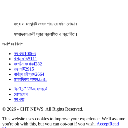
সত্য ও বস্তুনিষ্ট সংবাদ প্রচারে সর্বদা সোচ্চার
সম্পাদকমণ্ডলী দ্বারা প্রকাশিত ও প্রচারিত।
জনপ্রিয় বিভাগ
সব খবর
10066
খাগড়াছড়ি
5111
সংগঠন সংবাদ
4282
রাঙামাটি
2915
পার্বত্য চট্টগ্রাম
2664
মানবাধিকার লঙ্ঘন
2381
সিএইচটি নিউজ সম্পর্কে
যোগাযোগ
সব খবর
© 2026 - CHT NEWS. All Rights Reserved.
This website uses cookies to improve your experience. We'll assume
you're ok with this, but you can opt-out if you wish.
Accept
Read