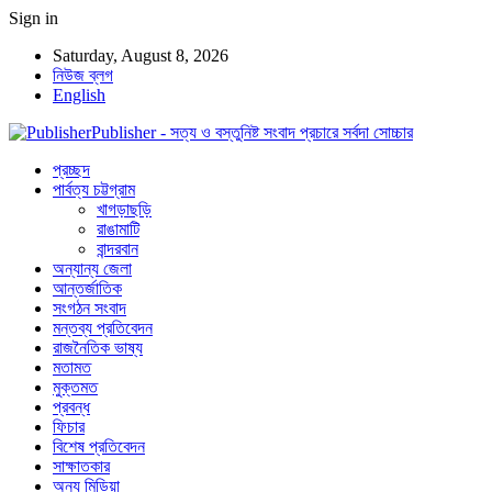
Sign in
Saturday, August 8, 2026
নিউজ ব্লগ
English
Publisher - সত্য ও বস্তুনিষ্ট সংবাদ প্রচারে সর্বদা সোচ্চার
প্রচ্ছদ
পার্বত্য চট্টগ্রাম
খাগড়াছড়ি
রাঙামাটি
বান্দরবান
অন্যান্য জেলা
আন্তর্জাতিক
সংগঠন সংবাদ
মন্তব্য প্রতিবেদন
রাজনৈতিক ভাষ্য
মতামত
মুক্তমত
প্রবন্ধ
ফিচার
বিশেষ প্রতিবেদন
সাক্ষাতকার
অন্য মিডিয়া