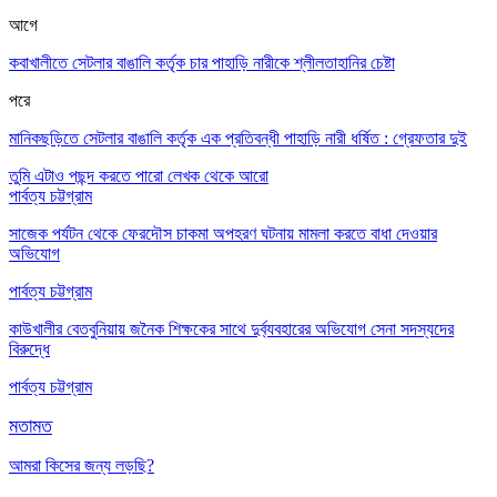
আগে
কবাখালীতে সেটলার বাঙালি কর্তৃক চার পাহাড়ি নারীকে শ্লীলতাহানির চেষ্টা
পরে
মানিকছড়িতে সেটলার বাঙালি কর্তৃক এক প্রতিবন্ধী পাহাড়ি নারী ধর্ষিত : গ্রেফতার দুই
তুমি এটাও পছন্দ করতে পারো
লেখক থেকে আরো
পার্বত্য চট্টগ্রাম
সাজেক পর্যটন থেকে ফেরদৌস চাকমা অপহরণ ঘটনায় মামলা করতে বাধা দেওয়ার
অভিযোগ
পার্বত্য চট্টগ্রাম
কাউখালীর বেতবুনিয়ায় জনৈক শিক্ষকের সাথে দুর্ব্যবহারের অভিযোগ সেনা সদস্যদের
বিরুদ্ধে
পার্বত্য চট্টগ্রাম
মতামত
আমরা কিসের জন্য লড়ছি?