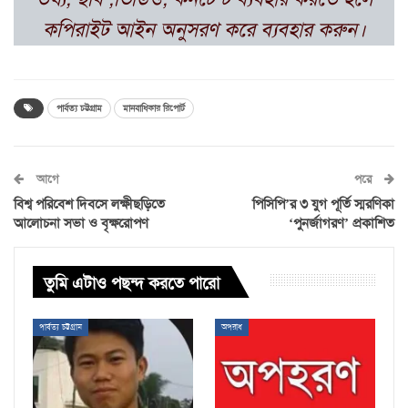
কপিরাইট আইন অনুসরণ করে ব্যবহার করুন।
পার্বত্য চট্টগ্রাম
মানবাধিকার রিপোর্ট
আগে
পরে
বিশ্ব পরিবেশ দিবসে লক্ষীছড়িতে
পিসিপি’র ৩ যুগ পূর্তি স্মরণিকা
আলোচনা সভা ও বৃক্ষরোপণ
‘পুনর্জাগরণ’ প্রকাশিত
তুমি এটাও পছন্দ করতে পারো
পার্বত্য চট্টগ্রাম
অপরাধ