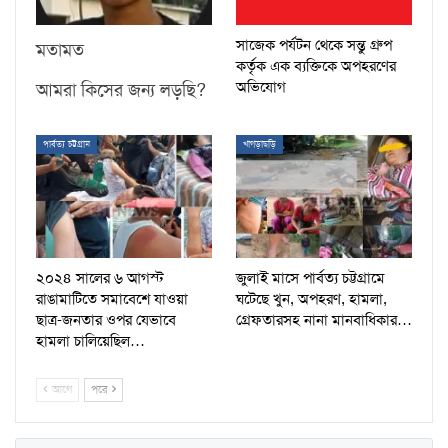
সাজেক পর্যটন থেকে সন্তু গ্রুপ
মতামত
কর্তৃক এক ব্যক্তিকে অপহরণের
অভিযোগ
আমরা কিসের জন্য লড়ছি?
পার্বত্য চট্টগ্রাম
খাগড়াছড়ি
২০২৪ সালের ৬ আগস্ট
জুলাই মাসে পার্বত্য চট্টগ্রামে
রাঙামাটিতে সমাবেশে যাওয়া
ঘটেছে খুন, অপহরণ, হামলা,
ছাত্র-জনতার ওপর যেভাবে
গ্রেফতারসহ নানা মানবাধিকার…
হামলা চালিয়েছিল…
আগে
পরে