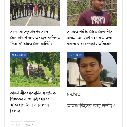
সাজেকে সন্তু গ্রুপের সাথে
সাজেক পর্যটন থেকে ফেরদৌস
যোগসাজশ করে অপহৃত ব্যক্তিকে
চাকমা অপহরণ ঘটনায় মামলা
“উদ্ধার” নাটক সেনাবাহিনীর :…
করতে বাধা দেওয়ার অভিযোগ
পার্বত্য চট্টগ্রাম
পার্বত্য চট্টগ্রাম
কাউখালীর বেতবুনিয়ায় জনৈক
মতামত
শিক্ষকের সাথে দুর্ব্যবহারের
অভিযোগ সেনা সদস্যদের
আমরা কিসের জন্য লড়ছি?
বিরুদ্ধে
আগে
পরে