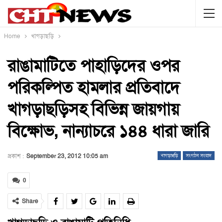
Home
খাগড়াছড়ি
রাঙামাটিতে পাহাড়িদের ওপর
পরিকল্পিত হামলার প্রতিবাদে
খাগড়াছড়িসহ বিভিন্ন জায়গায়
বিক্ষোভ, নান্যাচরে ১৪৪ ধারা জারি
প্রকাশ :
September 23, 2012 10:05 am
খাগড়াছড়ি
সংগঠন সংবাদ
0
Share