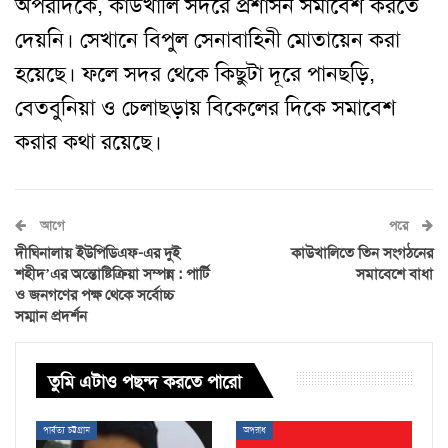
অপরদিকে
,
কাউখালি সদরে প্রশাসন সমাবেশ করতে
দেয়নি
।
সেখানে বিপুল সেনাবাহিনী মোতায়েন করা
হয়েছে
।
ফলে সদর থেকে কিছুটা দূরে পানছড়ি
,
বেতবুনিয়া ও চেলাছড়ায় বিকেলের দিকে সমাবেশ
করার কথা রয়েছে
।
আগে
পরে
দীঘিনালায় ইউপিডিএফ-এর দুই
কাউখালিতে তিন সংগঠনের
শহীদ’এর অন্তোষ্টিক্রিয়া সম্পন্ন : পার্টি
সমাবেশে বাধা
ও জনগণের পক্ষ থেকে সর্বোচ্চ
সম্মান প্রদর্শন
তুমি এটাও পছন্দ করতে পারো
পার্বত্য চট্টগ্রাম
অপরাধ