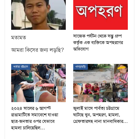
সাজেক পর্যটন থেকে সন্তু গ্রুপ
মতামত
কর্তৃক এক ব্যক্তিকে অপহরণের
অভিযোগ
আমরা কিসের জন্য লড়ছি?
পার্বত্য চট্টগ্রাম
খাগড়াছড়ি
২০২৪ সালের ৬ আগস্ট
জুলাই মাসে পার্বত্য চট্টগ্রামে
রাঙামাটিতে সমাবেশে যাওয়া
ঘটেছে খুন, অপহরণ, হামলা,
ছাত্র-জনতার ওপর যেভাবে
গ্রেফতারসহ নানা মানবাধিকার…
হামলা চালিয়েছিল…