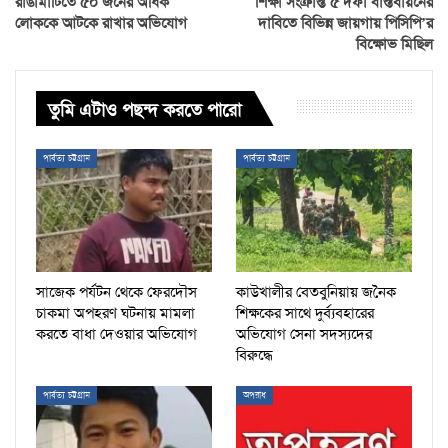
রাঙামাটিতে ৫০ জনের অধিক
শিক্ষা সংক্রান্ত ৫ দফা বাস্তবায়নের
লোককে আটকে রাখার অভিযোগ
দাবিতে বিভিন্ন জায়গায় পিসিপি’র
বিক্ষোভ মিছিল
তুমি এটাও পছন্দ করতে পারো
পার্বত্য চট্টগ্রাম
পার্বত্য চট্টগ্রাম
সাজেক পর্যটন থেকে ফেরদৌস
কাউখালীর বেতবুনিয়ায় জনৈক
চাকমা অপহরণ ঘটনায় মামলা
শিক্ষকের সাথে দুর্ব্যবহারের
করতে বাধা দেওয়ার অভিযোগ
অভিযোগ সেনা সদস্যদের
বিরুদ্ধে
পার্বত্য চট্টগ্রাম
অপরাধ