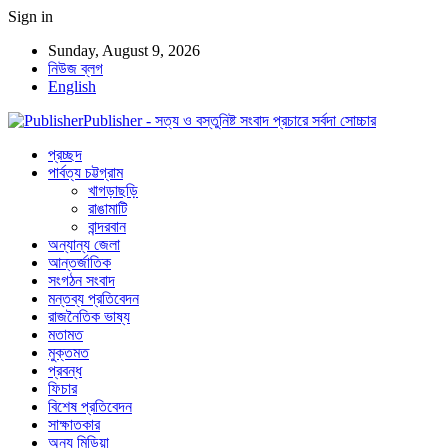
Sign in
Sunday, August 9, 2026
নিউজ ব্লগ
English
Publisher - সত্য ও বস্তুনিষ্ট সংবাদ প্রচারে সর্বদা সোচ্চার
প্রচ্ছদ
পার্বত্য চট্টগ্রাম
খাগড়াছড়ি
রাঙামাটি
বান্দরবান
অন্যান্য জেলা
আন্তর্জাতিক
সংগঠন সংবাদ
মন্তব্য প্রতিবেদন
রাজনৈতিক ভাষ্য
মতামত
মুক্তমত
প্রবন্ধ
ফিচার
বিশেষ প্রতিবেদন
সাক্ষাতকার
অন্য মিডিয়া