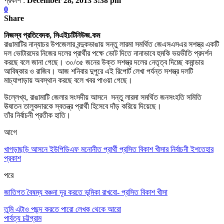
প্রকাশ :
December 28, 2013 3:38 pm
0
Share
নিজস্ব প্রতিবেদক, সিএইচটিনিউজ.কম
রাঙামাটির নান্যাচর উপজেলার বন্দুকভাঙায় সন্তু লারমা সমর্থিত জেএসএসএর সশস্ত্র একটি
দল ভোটারদের নিজের দলের প্রার্থীর পক্ষে ভোট দিতে নানাভাবে হুমকি ভয়ভীতি প্রদর্শন
করছে বলে জানা গেছে। ৩০/৩৫ জনের উক্ত সশস্ত্র দলের নেতৃত্ব দিচ্ছে কমান্ডার
আবিষ্কার ও রাজিব। আজ শনিবার দুপুরে এই রিপোর্ট লেখা পর্যন্ত সশস্ত্র দলটি
মাচ্যাপাড়ায় অবস্থান করছে বলে খবর পাওয়া গেছে।
উল্লেখ্য, রাঙামাটি জেলার সংসদীয় আসনে সন্তু লারমা সমর্থিত জনসংহতি সমিতি
ঊষাতন তালুকদারকে স্বতন্ত্র প্রার্থী হিসেবে দাঁড় করিয়ে দিয়েছে।
তাঁর নির্বাচনী প্রতীক হাতি।
আগে
খাগড়াছড়ি আসনে ইউপিডিএফ মনোনীত প্রার্থী প্রসিত বিকাশ খীসার নির্বাচনী ইশতেহার
প্রকাশ
পরে
জাতিগত বৈষম্য বঞ্চনা দূর করতে ভূমিকা রাখবো- প্রসিত বিকাশ খীসা
তুমি এটাও পছন্দ করতে পারো
লেখক থেকে আরো
পার্বত্য চট্টগ্রাম