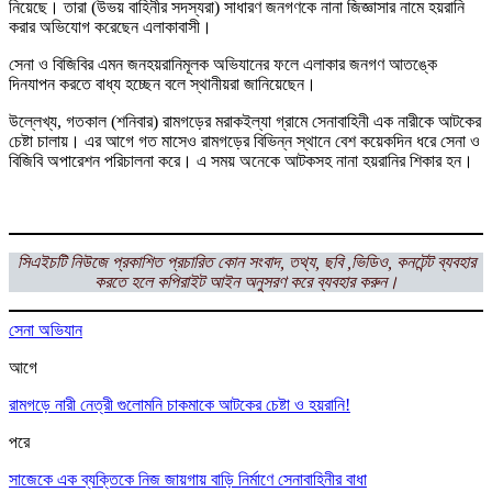
নিয়েছে। তারা (উভয় বাহিনীর সদস্যরা) সাধারণ জনগণকে নানা জিজ্ঞাসার নামে হয়রানি
করার অভিযোগ করেছেন এলাকাবাসী।
সেনা ও বিজিবির এমন জনহয়রানিমূলক অভিযানের ফলে এলাকার জনগণ আতঙ্কে
দিনযাপন করতে বাধ্য হচ্ছেন বলে স্থানীয়রা জানিয়েছেন।
উল্লেখ্য, গতকাল (শনিবার) রামগড়ের মরাকইল্যা গ্রামে সেনাবাহিনী এক নারীকে আটকের
চেষ্টা চালায়। এর আগে গত মাসেও রামগড়ের বিভিন্ন স্থানে বেশ কয়েকদিন ধরে সেনা ও
বিজিবি অপারেশন পরিচালনা করে। এ সময় অনেকে আটকসহ নানা হয়রানির শিকার হন।
সিএইচটি
নিউজে প্রকাশিত প্রচারিত কোন সংবাদ, তথ্য, ছবি ,ভিডিও, কনটেন্ট ব্যবহার
করতে হলে
কপিরাইট আইন অনুসরণ করে ব্যবহার করুন।
সেনা অভিযান
আগে
রামগড়ে নারী নেত্রী গুলোমনি চাকমাকে আটকের চেষ্টা ও হয়রানি!
পরে
সাজেকে এক ব্যক্তিকে নিজ জায়গায় বাড়ি নির্মাণে সেনাবাহিনীর বাধা