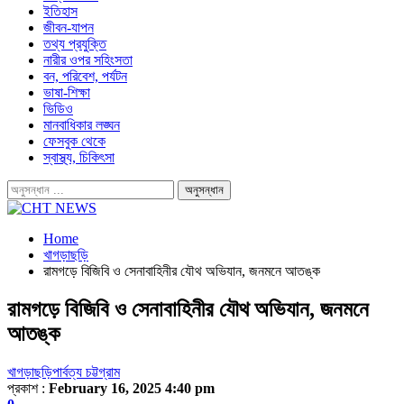
ইতিহাস
জীবন-যাপন
তথ্য প্রযুক্তি
নারীর ওপর সহিংসতা
বন, পরিবেশ, পর্যটন
ভাষা-শিক্ষা
ভিডিও
মানবাধিকার লঙ্ঘন
ফেসবুক থেকে
স্বাস্থ্য, চিকিৎসা
Home
খাগড়াছড়ি
রামগড়ে বিজিবি ও সেনাবাহিনীর যৌথ অভিযান, জনমনে আতঙ্ক
রামগড়ে বিজিবি ও সেনাবাহিনীর যৌথ অভিযান, জনমনে
আতঙ্ক
খাগড়াছড়ি
পার্বত্য চট্টগ্রাম
প্রকাশ :
February 16, 2025 4:40 pm