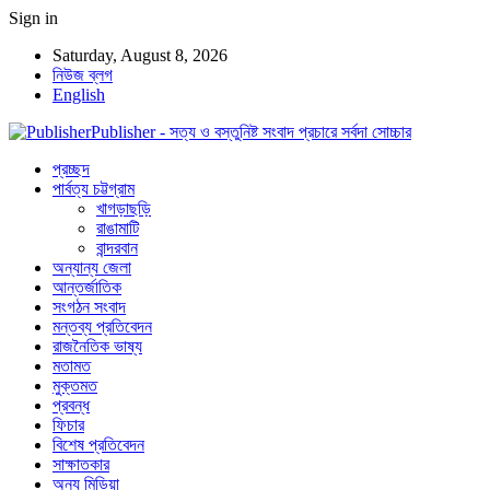
Sign in
Saturday, August 8, 2026
নিউজ ব্লগ
English
Publisher - সত্য ও বস্তুনিষ্ট সংবাদ প্রচারে সর্বদা সোচ্চার
প্রচ্ছদ
পার্বত্য চট্টগ্রাম
খাগড়াছড়ি
রাঙামাটি
বান্দরবান
অন্যান্য জেলা
আন্তর্জাতিক
সংগঠন সংবাদ
মন্তব্য প্রতিবেদন
রাজনৈতিক ভাষ্য
মতামত
মুক্তমত
প্রবন্ধ
ফিচার
বিশেষ প্রতিবেদন
সাক্ষাতকার
অন্য মিডিয়া