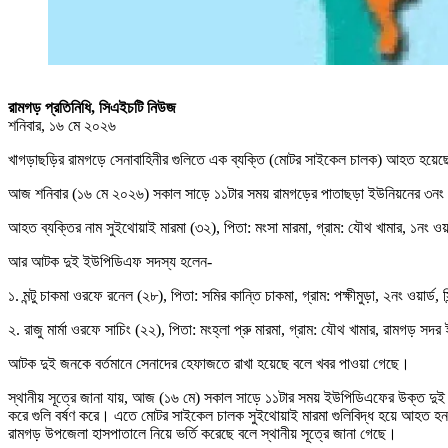
রামগড় প্রতিনিধি, সিএইচটি নিউজ
শনিবার, ১৬ মে ২০২৬
খাগড়াছড়ির রামগড়ে সেনাবাহিনীর গুলিতে এক ব্যক্তি (মোটর সাইকেল চালক) আহত হয
আজ শনিবার (১৬ মে ২০২৬) সকাল সাড়ে ১১টার সময় রামগড়ের পাতাছড়া ইউনিয়নের ৩নং 
আহত ব্যক্তির নাম সুইথোয়াই মারমা (৩২), পিতা: মংসা মারমা, গ্রাম: যৌথ খামার, ১নং
আর আটক দুই ইউপিডিএফ সদস্য হলেন-
১. মন্টু চাকমা ওরফে রনেল (২৮), পিতা: সমির কান্তি চাকমা, গ্রাম: পক্ষীমুড়া, ২নং ওয়ার্ড, 
২. রাজু মার্মা ওরফে সাচিং (২২), পিতা: মংহ্লা প্রু মারমা, গ্রাম: যৌথ খামার, রামগড় সদ
আটক দুই জনকে বর্তমানে সেনাদের হেফাজতে রাখা হয়েছে বলে খবর পাওয়া গেছে।
স্থানীয় সূত্রে জানা যায়, আজ (১৬ মে) সকাল সাড়ে ১১টার সময় ইউপিডিএফের উক্ত দুই
করে গুলি বর্ষণ করে। এতে মোটর সাইকেল চালক সুইথোয়াই মারমা গুলিবিদ্ধ হয়ে আহত 
রামগড় উপজেলা হাসপাতালে নিয়ে ভর্তি করেছে বলে স্থানীয় সূত্রে জানা গেছে।