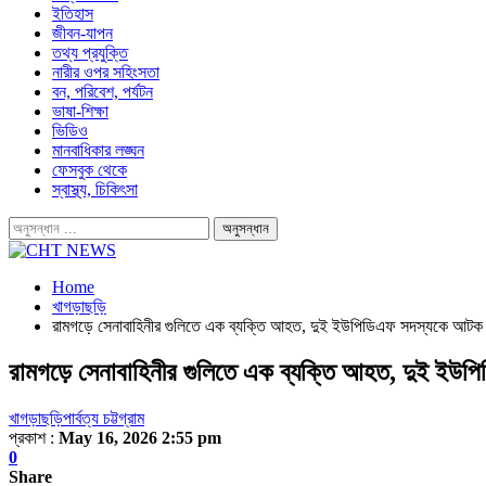
ইতিহাস
জীবন-যাপন
তথ্য প্রযুক্তি
নারীর ওপর সহিংসতা
বন, পরিবেশ, পর্যটন
ভাষা-শিক্ষা
ভিডিও
মানবাধিকার লঙ্ঘন
ফেসবুক থেকে
স্বাস্থ্য, চিকিৎসা
Home
খাগড়াছড়ি
রামগড়ে সেনাবাহিনীর গুলিতে এক ব্যক্তি আহত, দুই ইউপিডিএফ সদস্যকে আটক
রামগড়ে সেনাবাহিনীর গুলিতে এক ব্যক্তি আহত, দুই ই
খাগড়াছড়ি
পার্বত্য চট্টগ্রাম
প্রকাশ :
May 16, 2026 2:55 pm
0
Share