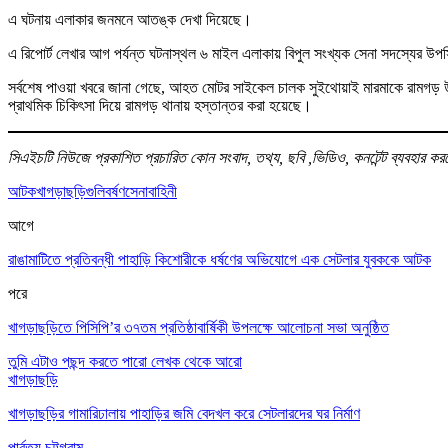
এ ঘটনায় এলাকার জনমনে আতঙ্ক দেখা দিয়েছে।
এ রিপোর্ট লেখার আগ পর্যন্ত ঘটনাস্থল ৬ মাইল এলাকায় বিপুল সংখ্যক সেনা সদস্যের উপস
সর্বশেষ পাওয়া খবরে জানা গেছে, আহত মোটর সাইকেল চালক সুইথোয়াই মারমাকে রামগড
প্রাথমিক চিকিৎসা দিয়ে রামগড় থানায় হস্তান্তর করা হয়েছে।
সিএইচটি নিউজে প্রকাশিত প্রচারিত কোন সংবাদ, তথ্য, ছবি ,ভিডিও, কনটেন্ট ব্যবহার
আটক
খাগড়াছড়ি
গুলিবর্ষণ
সেনাবাহিনী
আগে
রাঙামাটিতে প্রতিবন্ধী পাহাড়ি কিশোরীকে ধর্ষণের অভিযোগে এক সেটলার যুবককে আটক
পরে
খাগড়াছড়িতে পিসিপি’র ৩৭তম প্রতিষ্ঠাবার্ষিকী উপলক্ষে আলোচনা সভা অনুষ্ঠিত
তুমি এটাও পছন্দ করতে পারো
লেখক থেকে আরো
খাগড়াছড়ি
খাগড়াছড়ির গামারিঢালায় পাহাড়ির জমি বেদখল করে সেটলারদের ঘর নির্মাণ
পার্বত্য চট্টগ্রাম