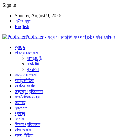
Sign in
Sunday, August 9, 2026
নিউজ ব্লগ
English
Publisher - সত্য ও বস্তুনিষ্ট সংবাদ প্রচারে সর্বদা সোচ্চার
প্রচ্ছদ
পার্বত্য চট্টগ্রাম
খাগড়াছড়ি
রাঙামাটি
বান্দরবান
অন্যান্য জেলা
আন্তর্জাতিক
সংগঠন সংবাদ
মন্তব্য প্রতিবেদন
রাজনৈতিক ভাষ্য
মতামত
মুক্তমত
প্রবন্ধ
ফিচার
বিশেষ প্রতিবেদন
সাক্ষাতকার
অন্য মিডিয়া