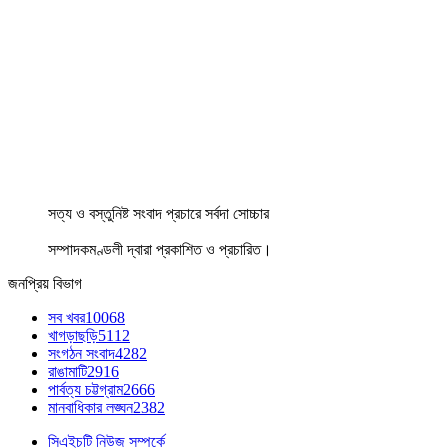
সত্য ও বস্তুনিষ্ট সংবাদ প্রচারে সর্বদা সোচ্চার
সম্পাদকমণ্ডলী দ্বারা প্রকাশিত ও প্রচারিত।
জনপ্রিয় বিভাগ
সব খবর
10068
খাগড়াছড়ি
5112
সংগঠন সংবাদ
4282
রাঙামাটি
2916
পার্বত্য চট্টগ্রাম
2666
মানবাধিকার লঙ্ঘন
2382
সিএইচটি নিউজ সম্পর্কে