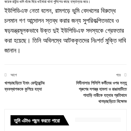
কয়েক রাউন্ড গুলি গুঁজে দিয়ে গুইমারা থানা পুলিশের কাছে হস্তান্তর করে
।
ইউপিডিএফ নেতা বলেন
,
রামগড়ে ভুমি বেদখলের বিরুদ্ধে
চলমান গণ আন্দোলন স্তব্ধ করার জন্য সুপরিকল্পিতভাবে ও
ষড়যন্ত্রমূলকভাবে উক্ত দুই ইউপিডিএফ সদস্যকে গ্রেফতার
করা হয়েছে
।
তিনি অবিলম্বে আটককৃতদের নিঃশর্ত মুক্তি দাবি
জানান
।
আগে
পরে
খাগড়াছড়িতে ইমাং রেস্টুরেন্টের
দিঘীনালায় পিসিপি কর্মীদের ওপর সন্তু
ব্যবস্থাপককে কুপিয়ে হত্যা
গ্রুপের সশস্ত্র হামলা ও রাঙামাটিতে
পাহাড়ি নারীকে হত্যার প্রতিবাদে
খাগড়াছড়িতে বিক্ষোভ
তুমি এটাও পছন্দ করতে পারো