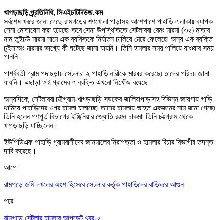
খাগড়াছড়ি প্র্রতিনিধি, সিএইচটিনিউজ.কম
সর্বশেষ খবরে জানা গেছে রামগড়ের শণখোলা পাড়াসহ আশেপাশে পাহাড়ি এলাকায় ব্যাপক
সেনা মোতায়েন করা হয়েছে৷ তবে সেনা উপস্থিতিতে সেটলাররা রেমং মারমা (৩২) মাতার
নাম তুইচউ মারমা নামে এক ব্যক্তিকে নির্যাতন চালিয়ে মেরে ফেলেছে৷ অন্য এক ব্যক্তি
চুইসাঅং মারমার ভাগ্যে কী ঘটেছে জানা যায়নি। তিনি হামলার সময় পালিয়ে যাওয়ার সময়
পাননি
।
পার্শ্ববর্তী গ্রাম পদাছড়ায় সেটলারা ২ পাহাড়ি নারীকে মারধর করেছে৷ তাদের পরিচয় জানা
যায়নি
।
এছাড়া ওই গ্রামের ৭ ব্যক্তি এখনো নিখোঁজ রয়েছে
।
অন্যদিকে
,
সেটলাররা চট্টগ্রাম-খাগড়াছড়ি সড়কের জালিয়াপাড়াসহ বিভিন্ন জায়গায় গাড়ি
থামিয়ে পাহাড়িদের ওপর হামলা চালাচ্ছে৷ তাদের হামলায় আহত একজনের নাম জানা গেছে৷
তিনি হলেন গণপূর্ত বিভাগের ইঞ্জিনিয়ার জ্যোতি রঞ্জন চাকমা৷ তিনি চট্টগ্রাম থেকে
খাগড়াছড়ি যাচ্ছিলেন
।
ইউপিডিএফ পাহাড়ি গ্রামবাসীদের জানমালের নিরাপত্তা ও হামলার বিচার বিভাগীয় তদন্ত
দাবি করেছে
।
আগে
রামগড়ে জমি দখলের অংশ হিসেবে সেটলার কর্তৃক পাহাড়িদের বাড়িঘরে আগুন
পরে
রামগড়ে সেটলার হামলার আপডেট খবর-২