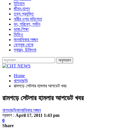
ইতিহাস
জীবন-যাপন
তথ্য প্রযুক্তি
নারীর ওপর সহিংসতা
বন, পরিবেশ, পর্যটন
ভাষা-শিক্ষা
ভিডিও
মানবাধিকার লঙ্ঘন
ফেসবুক থেকে
স্বাস্থ্য, চিকিৎসা
Home
খাগড়াছড়ি
রামগড়ে সেটলার হামলার আপডেট খবর
রামগড়ে সেটলার হামলার আপডেট খবর
খাগড়াছড়ি
মানবাধিকার লঙ্ঘন
প্রকাশ :
April 17, 2011 1:43 pm
0
Share