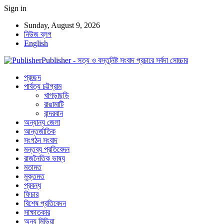
Sign in
Sunday, August 9, 2026
নিউজ ব্লগ
English
Publisher - সত্য ও বস্তুনিষ্ট সংবাদ প্রচারে সর্বদা সোচ্চার
প্রচ্ছদ
পার্বত্য চট্টগ্রাম
খাগড়াছড়ি
রাঙামাটি
বান্দরবান
অন্যান্য জেলা
আন্তর্জাতিক
সংগঠন সংবাদ
মন্তব্য প্রতিবেদন
রাজনৈতিক ভাষ্য
মতামত
মুক্তমত
প্রবন্ধ
ফিচার
বিশেষ প্রতিবেদন
সাক্ষাতকার
অন্য মিডিয়া