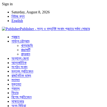
Sign in
Saturday, August 8, 2026
নিউজ ব্লগ
English
Publisher - সত্য ও বস্তুনিষ্ট সংবাদ প্রচারে সর্বদা সোচ্চার
প্রচ্ছদ
পার্বত্য চট্টগ্রাম
খাগড়াছড়ি
রাঙামাটি
বান্দরবান
অন্যান্য জেলা
আন্তর্জাতিক
সংগঠন সংবাদ
মন্তব্য প্রতিবেদন
রাজনৈতিক ভাষ্য
মতামত
মুক্তমত
প্রবন্ধ
ফিচার
বিশেষ প্রতিবেদন
সাক্ষাতকার
অন্য মিডিয়া