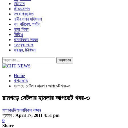
ইতিহাস
জীবন-যাপন
তথ্য প্রযুক্তি
নারীর ওপর সহিংসতা
বন, পরিবেশ, পর্যটন
ভাষা-শিক্ষা
ভিডিও
মানবাধিকার লঙ্ঘন
ফেসবুক থেকে
স্বাস্থ্য, চিকিৎসা
Home
খাগড়াছড়ি
রামগড়ে সেটলার হামলার আপডেট খবর-৩
রামগড়ে সেটলার হামলার আপডেট খবর-৩
খাগড়াছড়ি
মানবাধিকার লঙ্ঘন
প্রকাশ :
April 17, 2011 4:51 pm
0
Share