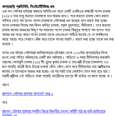
খাগড়াছড়ি প্রতিনিধি, সিএইচটিনিউজ.কম
এক দল সেটলার গুইমারা বাজারে আইডিএফ নামে একটি এনজিওর কর্মচারী পলেন চাকমা
(২৩) ও তার বন্ধু জয়ন্ত চাকমাকে ধরে মারধর করে। পরে জয়ন্ত চাকমা কোন রকমে
পালিয়ে যেতে সম হলেও পলেন চাকমাকে সেটলাররা গুম করেছে বলে ধারণা করা হচ্ছে৷
পলেন চাকমার পিতার নাম মিলন কান্তি চাকমা
,
গ্রাম নুয়্যপাড়া
,
দীঘিনালা। তবে জয়ন্ত
চাকমা জানায় মারধরের কিছুণ পর সম্ভবত পলেন চাকমা কিছুদূর পালাতে সম হলেও পরে
আবার ধরা পড়ে৷ কারণ পলেন চাকমা তাকে এসএমএস পাঠিয়ে জানায় যে সে মসজিদের
কাছে আছে৷ পরে সেখানে খোঁজ করে তাকে পাওয়া যায়নি। ধারণা করা হচ্ছে তাকে গুম করা
হয়েছে।
অপর এক ঘটনায় সেটলাররা জালিয়াপাড়ায় চট্টগ্রাম থেকে ২:৩০টায় খাগড়াছড়ির দিকে
রওনা দেয়া শান্তি পরিবহনের একটি বাস আটকায়। গাড়িতে এ সময় দীঘিনালার কবাখালি
গ্রামের সোনামুনি চাকমা (২৫) পীং সুন্দর কুমার চাকমা ও তার স্ত্রী চিত্রা চাকমাসহ ৭/৮
জন পাহাড়ি যাত্রী ছিল৷ চিত্রা চাকমা কেঁদে কেঁদে ফোন করে দীঘিনালায় তার আত্মীয়দের
জানায় যে তাদেরকে মারধর করা হচ্ছে৷ এর পর পরই তার মোবাইল ফোন বন্ধ হয়ে যায়।
স্বামী স্ত্রীসহ ওই গাড়িতে থাকা পাহাড়ি যাত্রীদের ভাগ্যে কী ঘটেছে তা জানা যাচ্ছে না।
আগে
রামগড়ে সেটলার হামলার আপডেট খবর-২
পরে
রামগড় সেটলার হামলার স্বাধীন বিচার বিভাগীয় তদন্ত কমিটি গঠনের দাবি জানিয়েছে
ইউপিডিএফ