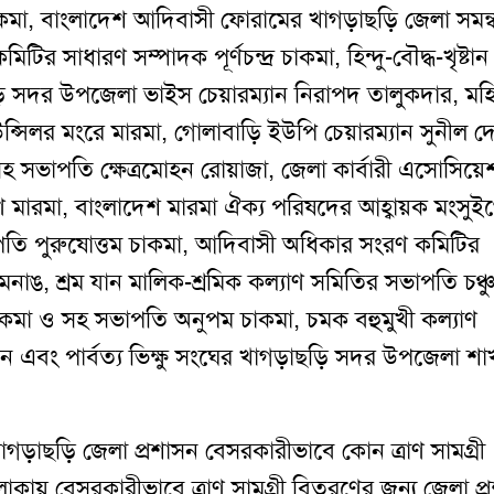
কমা
,
বাংলাদেশ আদিবাসী ফোরামের খাগড়াছড়ি জেলা সমন
মিটির সাধারণ সম্পাদক পূর্ণচন্দ্র চাকমা
,
হিন্দু-বৌদ্ধ-খৃষ্টান
 সদর উপজেলা ভাইস চেয়ারম্যান নিরাপদ তালুকদার
,
মহ
ন্সিলর মংরে মারমা
,
গোলাবাড়ি ইউপি চেয়ারম্যান সুনীল দ
 সভাপতি ক্ষেত্রমোহন রোয়াজা
,
জেলা কার্বারী এসোসিয়ে
ণ মারমা
,
বাংলাদেশ মারমা ঐক্য পরিষদের আহ্বায়ক মংসুই
পতি পুরুষোত্তম চাকমা
,
আদিবাসী অধিকার সংরণ কমিটির
 মনাঙ
,
শ্রম যান মালিক-শ্রমিক কল্যাণ সমিতির সভাপতি চঞ্চ
াকমা ও সহ সভাপতি অনুপম চাকমা
,
চমক বহুমুখী কল্যাণ
য়ান এবং পার্বত্য ভিক্ষু সংঘের খাগড়াছড়ি সদর উপজেলা শা
াগড়াছড়ি জেলা প্রশাসন বেসরকারীভাবে কোন ত্রাণ সামগ্রী
ত এলাকায় বেসরকারীভাবে ত্রাণ সামগ্রী বিতরণের জন্য জেলা প