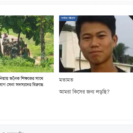
পার্বত্য চট্টগ্রাম
িয়ায় জনৈক শিক্ষকের সাথে
মতামত
িযোগ সেনা সদস্যদের বিরুদ্ধে
আমরা কিসের জন্য লড়ছি?