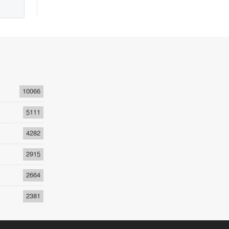
10066
5111
4282
2915
2664
2381