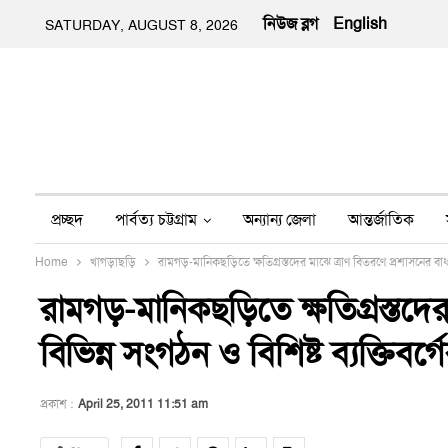
নিউজ ব্লগ
English
SATURDAY, AUGUST 8, 2026
প্রচ্ছদ
পার্বত্য চট্টগ্রাম
অন্যান্য জেলা
আন্তর্জাতিক
Home
খাগড়াছড়ি
রামগড়-মানিকছড়িতে ক্ষতিগ্রস্তদের মাঝে ত্রাণ বিতরণে প্রশাসনের বাধা : ব
অন্য মিডিয়া
ইতিহাস
জীবন-যাপন
তথ্য প্রযুক্তি
নার
রামগড়-মানিকছড়িতে ক্ষতিগ্রস্তদের
বিভিন্ন সংগঠন ও বিশিষ্ট ব্যক্তিবর্গে
প্রকাশ :
April 25, 2011 11:51 am