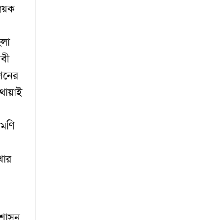
্বয়ক
িলা
েবী
শনের
থোয়াই
ুমণি
খার
্রশাসন
,