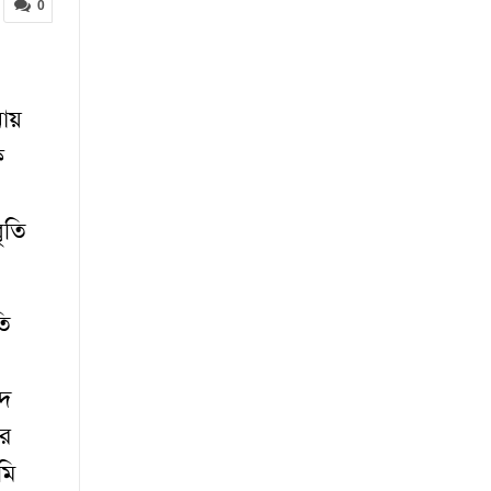
0
নায়
ক
ৃতি
তি
োদ
র
মি