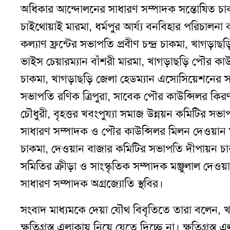
অধিকার আন্দোলনের সাধারণ সম্পাদক সন্তোষিত চা
চাইথোয়াই মারমা
,
ধর্মপুর আর্য্য বনবিহার পরিচালনা ক
কল্যাণ ফ্রন্টের সভাপতি প্রবীণ চন্দ্র চাকমা
,
খাগড়াছড়ি
ভাইস চেয়ারম্যান বাঁশরী মারমা
,
খাগড়াছড়ি পৌর কাউ
চাকমা
,
খাগড়াছড়ি জেলা হেডম্যান এসোসিয়েশনের সহ
সভাপতি রণিক ত্রিপুরা
,
সাবেক পৌর কাউন্সিলর কির
চৌধুরী
,
বৃহত্তর খবংপুয্যা সমাজ উন্নয়ন কমিটির সভা
সাধারণ সম্পাদক ও পৌর কাউন্সিলর মিলন দেওয়ান
চাকমা
,
দেওয়ান বাজার কমিটির সভাপতি দীপায়ন চ
সমিতির ক্রীড়া ও সাংস্কৃতিক সম্পাদক মঞ্জুলাল দেও
সাধারণ সম্পাদক অগ্রজ্যোতি স্থবির।
সংবাদ মাধ্যমকে দেয়া যৌথ বিবৃতিতে তারা বলেন
,
খ
ক্ষতিগ্রস্ত এলাকায় নিয়ে যেতে দিচ্ছে না। ক্ষতিগ্রস্