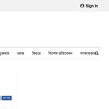
Sign In
মুক্তমত
প্রবন্ধ
ফিচার
বিশেষ প্রতিবেদন
সাক্ষাতকার
মানবাধিকার লঙ্ঘন
ফেসবুক থেকে
স্বাস্থ্য, চিকিৎসা
সব খবর