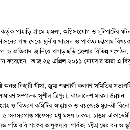
্তৃক পাহাড়ি গ্রামে হামলা
,
অগ্নিসংযোগ ও লুটপাটের ঘট
শাসনের পক্ষ থেকে স্থানীয় সাংসদ ও পার্বত্য চট্টগ্রাম বিষয়
 নিন্দা ও প্রতিবাদ জানিয়ে খাগড়াছড়ি জেলার বিভিন্ন সংগঠন,
ি প্রদান করেছেন। আজ ২৫ এপ্রিল ২০১১ সোমবার তারা এ বিব
্বী অনন্ত বিহারী খীসা
,
জুম্ম শরণার্থী কল্যাণ সমিতির সভাপ
াধারণ সম্পাদক সুশীল ত্রিপুরা
,
বাংলাদেশ মারমা উন্নয়ন
সংগ্রহ ও বিতরণ কমিটির আহ্বায়ক ও বয়জ্যেষ্ঠ মুরুব্বী বিন
্য ও অবসরপ্রাপ্ত প্রফেসর মধু মঙ্গল চাকমা
,
চাঙমা একাডেমী
 সভাপতি রবি শংকর তালুকদার
,
পার্বত্য চট্টগ্রামের বন ও ভূ