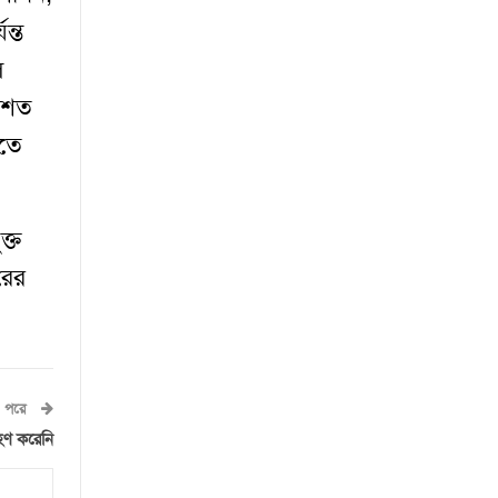
ন্ত
ল
ত শত
রতে
ক্ত
রের
পরে
রহণ করেনি