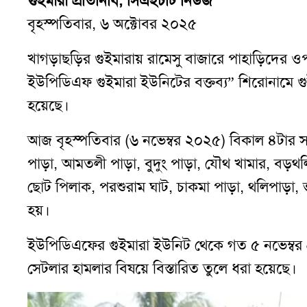
গুইমারা প্রতিনিধি, সিএইচটি নিউজ
বৃহস্পতিবার, ৬ অক্টোবর ২০২৫
খাগড়াছড়ির গুইমারায় রামেসু বাজারে পাহাড়িদের ও
ইউপিডিএফ গুইমারা ইউনিটের বক্তব্য” শিরোনামে 
হয়েছে।
আজ বৃহস্পতিবার (৬ নভেম্বর ২০২৫) বিকাল ৪টার সম
পাড়া, আমতলী পাড়া, বুদুং পাড়া, যৌথ খামার, বড়থলি
ছোট পিলাক, পরশুরাম ঘাট, চাকমা পাড়া, থলিপাড়া, ভ
হয়।
ইউপিডিএফের গুইমারা ইউনিট থেকে গত ৫ নভেম্বর প্
সেটলার হামলার বিষয়ে বিস্তারিত তুলে ধরা হয়েছে।