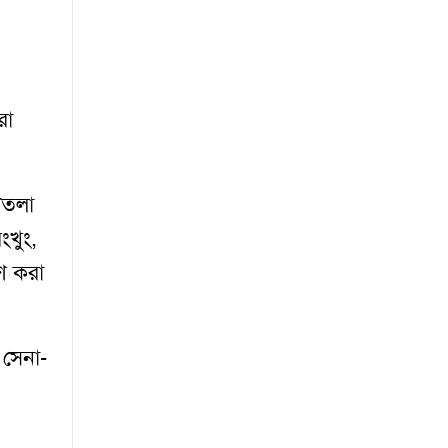
রা
টতলা
ংখুং,
রণ করা
 সেনা-