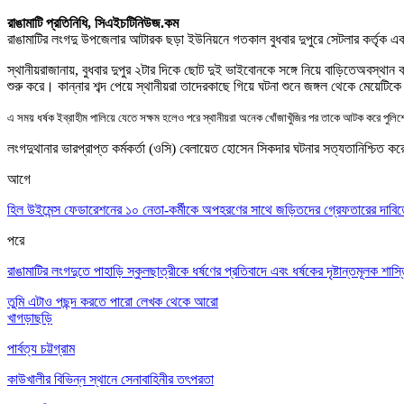
রাঙামাটি প্রতিনিধি, সিএইচটিনিউজ.কম
রাঙামাটির লংগদু উপজেলার আটারক ছড়া ইউনিয়নে
গতকাল
বুধবার দুপুরে
সেটলার কর্তৃক
এ
স্থানীয়রা
জানায়
,
বুধবার দুপুর ২টার দিকে ছোট দুই ভাইবোনকে সঙ্গে নিয়ে বাড়িতে
অবস্থান 
শুরু করে
।
কান্নার শব্দ পেয়ে স্থানীয়রা তাদের
কাছে গিয়ে ঘটনা শুনে জঙ্গল থেকে মেয়েটিকে
এ সময় ধর্ষক ইব্রাহীম পালিয়ে যেতে সক্ষম হলেও পরে স্থানীয়রা অনেক খোঁজাখুঁজির পর তাকে আটক করে পুলিশ
লংগদু
থানার ভারপ্রাপ্ত কর্মকর্তা (ওসি) বেলায়েত হোসেন সিকদার ঘটনার সত্যতা
নিশ্চিত কর
আগে
হিল উইমেন্স ফেডারেশনের ১০ নেতা-কর্মীকে অপহরণের সাথে জড়িতদের গ্রেফতারের দাবিত
পরে
রাঙামাটির লংগদুতে পাহাড়ি স্কুলছাত্রীকে ধর্ষণের প্রতিবাদে এবং ধর্ষকের দৃষ্টান্তমূলক শা
তুমি এটাও পছন্দ করতে পারো
লেখক থেকে আরো
খাগড়াছড়ি
পার্বত্য চট্টগ্রাম
কাউখালীর বিভিন্ন স্থানে সেনাবাহিনীর তৎপরতা