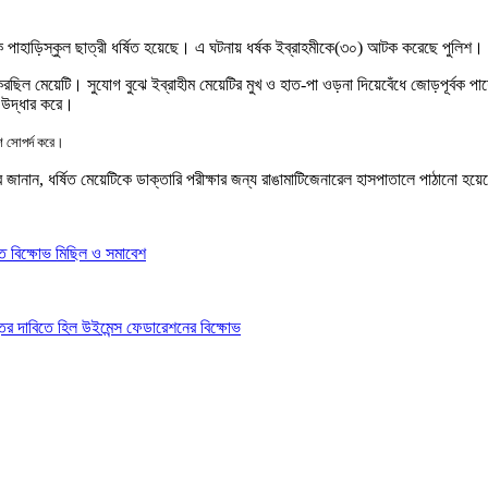
ক
পাহাড়িস্কুল
ছাত্রী ধর্ষিত হয়েছে
।
এ ঘটনায় ধর্ষক ইব্রাহমীকে(৩০) আটক করেছে পুলিশ
।
করছিল মেয়েটি
।
সুযোগ বুঝে ইব্রাহীম মেয়েটির মুখ ও হাত-পা ওড়না দিয়ে
বেঁধে জোড়পূর্বক পা
 উদ্ধার করে
।
ে সোপর্দ করে
।
ে জানান
,
ধর্ষিত মেয়েটিকে ডাক্তারি পরীক্ষার জন্য রাঙামাটি
জেনারেল হাসপাতালে পাঠানো হয়ে
ে বিক্ষোভ মিছিল ও সমাবেশ
স্তির দাবিতে হিল উইমেন্স ফেডারেশনের বিক্ষোভ