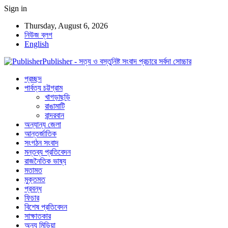
Sign in
Thursday, August 6, 2026
নিউজ ব্লগ
English
Publisher - সত্য ও বস্তুনিষ্ট সংবাদ প্রচারে সর্বদা সোচ্চার
প্রচ্ছদ
পার্বত্য চট্টগ্রাম
খাগড়াছড়ি
রাঙামাটি
বান্দরবান
অন্যান্য জেলা
আন্তর্জাতিক
সংগঠন সংবাদ
মন্তব্য প্রতিবেদন
রাজনৈতিক ভাষ্য
মতামত
মুক্তমত
প্রবন্ধ
ফিচার
বিশেষ প্রতিবেদন
সাক্ষাতকার
অন্য মিডিয়া