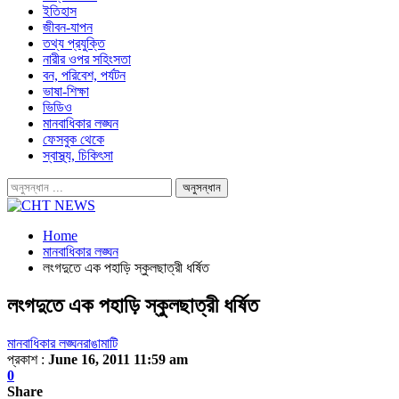
ইতিহাস
জীবন-যাপন
তথ্য প্রযুক্তি
নারীর ওপর সহিংসতা
বন, পরিবেশ, পর্যটন
ভাষা-শিক্ষা
ভিডিও
মানবাধিকার লঙ্ঘন
ফেসবুক থেকে
স্বাস্থ্য, চিকিৎসা
Home
মানবাধিকার লঙ্ঘন
লংগদুতে এক পহাড়ি স্কুলছাত্রী ধর্ষিত
লংগদুতে এক পহাড়ি স্কুলছাত্রী ধর্ষিত
মানবাধিকার লঙ্ঘন
রাঙামাটি
প্রকাশ :
June 16, 2011 11:59 am
0
Share