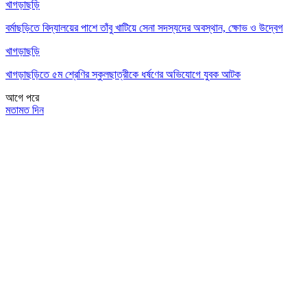
খাগড়াছড়ি
বর্মাছড়িতে বিদ্যালয়ের পাশে তাঁবু খাটিয়ে সেনা সদস্যদের অবস্থান, ক্ষোভ ও উদ্বেগ
খাগড়াছড়ি
খাগড়াছড়িতে ৫ম শ্রেণির স্কুলছাত্রীকে ধর্ষণের অভিযোগে যুবক আটক
আগে
পরে
মতামত দিন