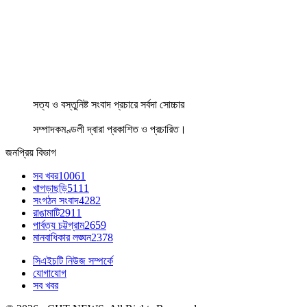
সত্য ও বস্তুনিষ্ট সংবাদ প্রচারে সর্বদা সোচ্চার
সম্পাদকমণ্ডলী দ্বারা প্রকাশিত ও প্রচারিত।
জনপ্রিয় বিভাগ
সব খবর
10061
খাগড়াছড়ি
5111
সংগঠন সংবাদ
4282
রাঙামাটি
2911
পার্বত্য চট্টগ্রাম
2659
মানবাধিকার লঙ্ঘন
2378
সিএইচটি নিউজ সম্পর্কে
যোগাযোগ
সব খবর