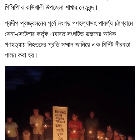
পিসিপি’র কাউখালী উপজেলা শাখার নেতৃবৃন্দ।
প্রদীপ প্রজ্জ্বলনের পূর্বে লংগদু গণহত্যাসহ পাবর্ত্য চট্টগ্রামে
সেনা-সেটেলার কর্তৃক এযাবত সংঘটিত ডজনের অধিক
গণহত্যায় নিহতদের প্রতি সম্মান জানিয়ে এক মিনিট নীরবতা
পালন করা হয়।