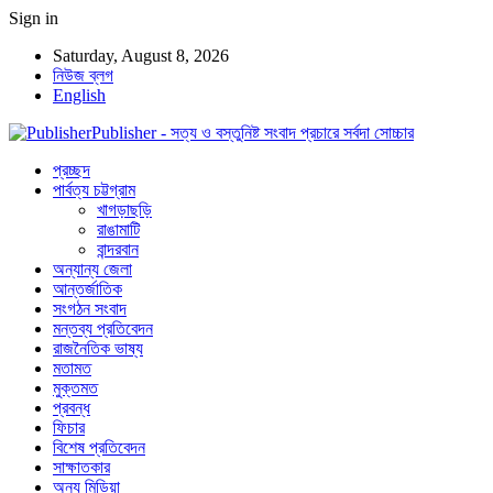
Sign in
Saturday, August 8, 2026
নিউজ ব্লগ
English
Publisher - সত্য ও বস্তুনিষ্ট সংবাদ প্রচারে সর্বদা সোচ্চার
প্রচ্ছদ
পার্বত্য চট্টগ্রাম
খাগড়াছড়ি
রাঙামাটি
বান্দরবান
অন্যান্য জেলা
আন্তর্জাতিক
সংগঠন সংবাদ
মন্তব্য প্রতিবেদন
রাজনৈতিক ভাষ্য
মতামত
মুক্তমত
প্রবন্ধ
ফিচার
বিশেষ প্রতিবেদন
সাক্ষাতকার
অন্য মিডিয়া