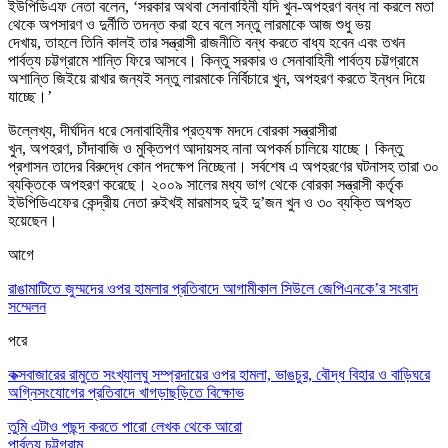
ইউপিডিএফ নেতা বলেন, ‘সরকার অথবা সেনাবাহিনী যদি খুন-অপহরণ বন্ধ না করলে মতা
থেকে অপসারণ ও দুর্নীতি তদন্ত করা হবে বলে সন্তু লারমাকে আজ শুধু ভয়
দেখায়, তাহলে তিনি কালই তার সন্ত্রাসী রাজনীতি বন্ধ করতে বাধ্য হবেন এবং তখন
পার্বত্য চট্টগ্রামে শান্তি ফিরে আসবে। কিন্তু সরকার ও সেনাবাহিনী পার্বত্য চট্টগ্রামে
অশান্তি জিইয়ে রাখার জন্যই সন্তু লারমাকে নির্বিচারে খুন, অপহরণ করতে ইন্ধন দিয়ে
যাচ্ছে।’
উল্লেখ্য, দীর্ঘদিন ধরে সেনাবাহিনীর প্রত্যক্ষ মদদে বোরকা সন্ত্রাসীরা
খুন, অপহরণ, চাঁদাবাজি ও মুক্তিপণ আদায়সহ নানা অপকর্ম চালিয়ে যাচ্ছে। কিন্তু
প্রশাসন তাদের বিরুদ্ধে কোন পদক্ষেপ নিচ্ছেনা। সর্বশেষ এ অপহরণের ঘটনাসহ তারা ৩০
ব্যক্তিকে অপহরণ করেছে। ২০০৯ সালের মধ্য ভাগ থেকে বোরকা সন্ত্রাসী কর্তৃক
ইউপিডিএফের কেন্দ্রীয় নেতা রুইখই মারমাসহ দুই দু’জন খুন ও ৩০ ব্যক্তি অপহৃত
হয়েছেন।
আগে
রাঙামাটিতে জুম্মদের ওপর হামলার প্রতিবাদে আগামীকাল সিউলে জেপিএনকে’র সংবাদ
সম্মেলন
পরে
কক্সবাজারের রামুতে সংখ্যালঘু সম্প্রদায়ের ওপর হামলা, ভাঙচুর, বৌদ্ধ বিহার ও বাড়িঘরে
অগ্নিসংযোগের প্রতিবাদে খাগড়াছড়িতে বিক্ষোভ
তুমি এটাও পছন্দ করতে পারো
লেখক থেকে আরো
পার্বত্য চট্টগ্রাম