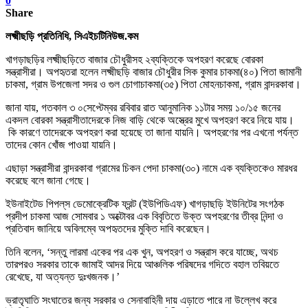
0
Share
লক্ষ্মীছড়ি প্রতিনিধি,
সিএইচটিনিউজ.কম
খাগড়াছড়ির লক্ষ্মীছড়িতে বাজার চৌধুরীসহ ২ব্যক্তিকে অপহরণ করেছে বোরকা
সন্ত্রাসীরা। অপহৃতরা হলেন লক্ষ্মীছড়ি বাজার চৌধুরীর সিক কুমার চাকমা(৪০) পিতা জামানী
চাকমা, গ্রাম উপজেলা সদর ও গুল চোগাচাকমা(৩৫) পিতা মোহনচাকমা, গ্রাম বান্দরকাবা।
জানা যায়, গতকাল ৩ ০সেপ্টেম্বর রবিবার রাত আনুমানিক ১১টার সময় ১০/১৫ জনের
একদল বোরকা সন্ত্রাসীতাদেরকে নিজ বাড়ি থেকে অস্ত্রের মুখে অপহরণ করে নিয়ে যায়।
কি কারণে তাদেরকে অপহরণ করা হয়েছে তা জানা যায়নি। অপহরণের পর এখনো পর্যন্ত
তাদের কোন খোঁজ পাওয়া যায়নি।
এছাড়া সন্ত্রাসীরা বান্দরকাবা গ্রামের চিকন পেদা চাকমা(৩০) নামে এক ব্যক্তিকেও মারধর
করেছে বলে জানা গেছে।
ইউনাইটেড পিপল্‌স ডেমোক্রেটিক ফ্রন্ট (ইউপিডিএফ) খাগড়াছড়ি ইউনিটের সংগঠক
প্রদীপ চাকমা আজ সোমবার ১ অক্টোবর এক বিবৃতিতে উক্ত অপহরণের তীব্র নিন্দা ও
প্রতিবাদ জানিয়ে অবিলম্বে অপহৃতদের মুক্তি দাবি করেছেন।
তিনি বলেন, ‘সন্তু লারমা একের পর এক খুন, অপহরণ ও সন্ত্রাস করে যাচ্ছে, অথচ
তারপরও সরকার তাকে জামাই আদর দিয়ে আঞ্চলিক পরিষদের গদিতে বহাল তবিয়তে
রেখেছে, যা অত্যন্ত দুঃখজনক।’
ভ্রাতৃঘাতি সংঘাতের জন্য সরকার ও সেনাবাহিনী দায় এড়াতে পারে না উল্লেখ করে