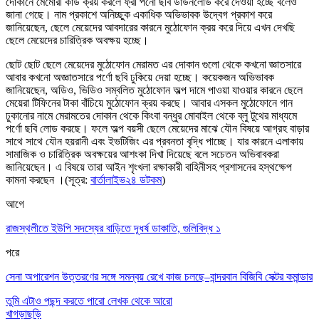
দোকানে মেমোরী কার্ড ক্রয় করলে ফ্রী পর্নো ছবি ডাউনলোড করে দেওয়া হচ্ছে বলেও
জানা গেছে। নাম প্রকাশে অনিচ্ছুক একাধিক অভিভাবক উদ্বেগ প্রকাশ করে
জানিয়েছেন, ছেলে মেয়েদের আবদারের কারনে মুঠোফোন ক্রয় করে দিয়ে এখন দেখছি
ছেলে মেয়েদের চারিত্রিক অবক্ষয় হচ্ছে।
ছোট ছোট ছেলে মেয়েদের মুঠোফোন মেরামত এর দোকান গুলো থেকে কখনো জ্ঞাতসারে
আবার কখনো অজ্ঞাতসারে পর্ণো ছবি ঢুকিয়ে দেয়া হচ্ছে। কয়েকজন অভিভাবক
জানিয়েছেন, অডিও, ভিডিও সম্বলিত মুঠোফোন অল্প দামে পাওয়া যাওয়ার কারনে ছেলে
মেয়েরা টিফিনের টাকা বাঁচিয়ে মুঠোফোন ক্রয় করছে। আবার এসকল মুঠোফোনে গান
ঢুকানোর নামে মেরামতের দোকান থেকে কিংবা বন্ধুর মোবাইল থেকে ব্লু টুথের মাধ্যমে
পর্ণো ছবি লোড করছে। ফলে অল্প বয়সী ছেলে মেয়েদের মাঝে যৌন বিষয়ে আগ্রহ বাড়ার
সাথে সাথে যৌন হয়রানী এবং ইভটিজিং এর প্রবনতা বৃদ্ধি পাচ্ছে। যার কারনে এলাকায়
সামাজিক ও চারিত্রিক অবক্ষয়ের আশংকা দিখা দিয়েছে বলে সচেতন অভিবাবকরা
জানিয়েছেন। এ বিষয়ে তারা আইন শৃংখলা রক্ষাকারী বাহিনীসহ প্রশাসনের হস্থক্ষেপ
কামনা করছেন ।(সূত্র:
বার্তালাইভ২৪ ডটকম
)
আগে
রাজস্থলীতে ইউপি সদস্যের বাড়িতে দূধর্ষ ডাকাতি, গুলিবিদ্ধ ১
পরে
সেনা অপারেশন উত্তরণের সঙ্গে সমন্বয় রেখে কাজ চলছে–বান্দরবান বিজিবি সেক্টর কমান্ডার
তুমি এটাও পছন্দ করতে পারো
লেখক থেকে আরো
খাগড়াছড়ি