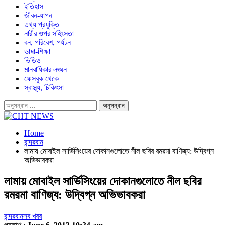
ইতিহাস
জীবন-যাপন
তথ্য প্রযুক্তি
নারীর ওপর সহিংসতা
বন, পরিবেশ, পর্যটন
ভাষা-শিক্ষা
ভিডিও
মানবাধিকার লঙ্ঘন
ফেসবুক থেকে
স্বাস্থ্য, চিকিৎসা
Home
বান্দরবান
লামায় মোবাইল সার্ভিসিংয়ের দোকানগুলোতে নীল ছবির রমরমা বাণিজ্য: উদ্বিগ্ন
অভিভাবকরা
লামায় মোবাইল সার্ভিসিংয়ের দোকানগুলোতে নীল ছবির
রমরমা বাণিজ্য: উদ্বিগ্ন অভিভাবকরা
বান্দরবান
সব খবর