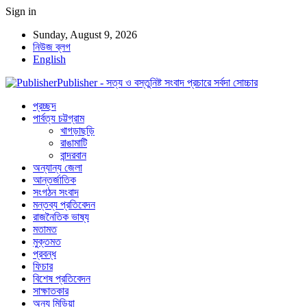
Sign in
Sunday, August 9, 2026
নিউজ ব্লগ
English
Publisher - সত্য ও বস্তুনিষ্ট সংবাদ প্রচারে সর্বদা সোচ্চার
প্রচ্ছদ
পার্বত্য চট্টগ্রাম
খাগড়াছড়ি
রাঙামাটি
বান্দরবান
অন্যান্য জেলা
আন্তর্জাতিক
সংগঠন সংবাদ
মন্তব্য প্রতিবেদন
রাজনৈতিক ভাষ্য
মতামত
মুক্তমত
প্রবন্ধ
ফিচার
বিশেষ প্রতিবেদন
সাক্ষাতকার
অন্য মিডিয়া