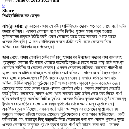
প্রকাশ :
June 6, 2013 10:34 am
0
Share
সিএইচটিনিউজ.কম ডেস্ক:
লামা(বান্দরবান):
বান্দরবানের লামায় মোবাইল সার্ভিসিংয়ের দোকান গুলোতে চলছে পর্ণো ছবির
রমরমা বাণিজ্য। এসকল দোকানে পর্ণো ছবির ভিডিও ফুটেজ সহজ লভ্য হওয়ায়
মুঠোফোনের মাধ্যমে উঠতি বয়সী ছেলে মেয়েদের হাতে হাতে সহজেই পৌছে যাচ্ছে
এসকল নীল ছবি। এ অবাধ বাণিজ্যের কারনে উঠতি বয়সী ছেলে মেয়েদের নিয়ে
অভিভাবকরা উদ্বিগ্ন হয়ে পড়েছেন।
জানা গেছে, লামায় মোবাইল নেটওয়ার্ক চালু হওয়ার পর উপজেলা সদরের লামা বাজারসহ
প্রত্যন্ত এলাকার হাঁট-বাজার গুলোতে রাতারাতি ব্যাঙের ছাতার মতো গড়ে উঠে অসংখ্য
মোবাইল সার্ভিসিং বা মেরামত দোকান। এসকল দোকানের মালিকরা মেরামতে পারদর্শী না
হলেও অবাধে চালিয়ে যাচ্ছেন পর্নো ছবির রমরমা বানিজ্য। তাদের এ বাণিজ্যের প্রধান
খদ্দর হচ্ছে স্কুল-কলেজের উঠতি বয়সের ছেলে মেয়েরা। বাজারে বর্তমানে অল্প দামে
অডিও, ভিডিও সম্বলিত মুঠোফোন সেট পাওয়া যাওয়ার সুবাধে স্কুল- কলেজের ছেলে
মেয়েদের হাতে হাতে শোভা পাচ্ছে এসকল মোবাইল সেট। এসকল মোবাইলে মোমোরী
কার্ড ঢুুকিয়ে মেরামতের দোকান গুলো থেকে সহজেই তারা ডাউন লোড করে নিচ্ছে পর্ণো
ছবির রগরগা দৃশ্য সম্বলিত ভিডিও ফুটেজ।
এসকল ভিডিও ফুটেজ আবার মুঠোফোনের ব্লু
টুথের মাধ্যমে ছড়িয়ে যাচ্ছে এক বন্ধুর মুঠোফোন থেকে অন্য বন্ধুর মুঠোফোনে।
একাধিক সূত্র জানিয়েছে, এসকল পর্ণো ছবি এখন শুধুমাত্র ছেলেদের মুঠোফোনে নয়
বন্ধুদের মারফত ছড়িয়ে পড়েছে মেয়েদের মুঠোফোনেও। তারা আরও জানিয়েছেন, একটি
কম্পিউটার এবং নামমাত্র কিছু যন্ত্রপাতি নিয়ে মেরামতের কথা বলে দোকান খূললেও মূলত
এসকল দোকানের অন্যতম প্রধান ব্যবসা হচ্ছে পর্ণো ছবি ডাউন লোড করা। অনেক