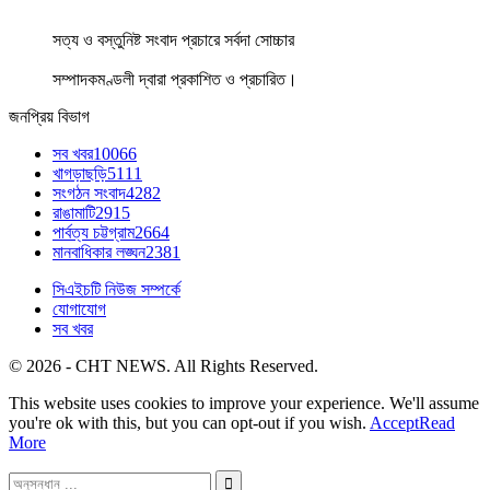
সত্য ও বস্তুনিষ্ট সংবাদ প্রচারে সর্বদা সোচ্চার
সম্পাদকমণ্ডলী দ্বারা প্রকাশিত ও প্রচারিত।
জনপ্রিয় বিভাগ
সব খবর
10066
খাগড়াছড়ি
5111
সংগঠন সংবাদ
4282
রাঙামাটি
2915
পার্বত্য চট্টগ্রাম
2664
মানবাধিকার লঙ্ঘন
2381
সিএইচটি নিউজ সম্পর্কে
যোগাযোগ
সব খবর
© 2026 - CHT NEWS. All Rights Reserved.
This website uses cookies to improve your experience. We'll assume
you're ok with this, but you can opt-out if you wish.
Accept
Read
More