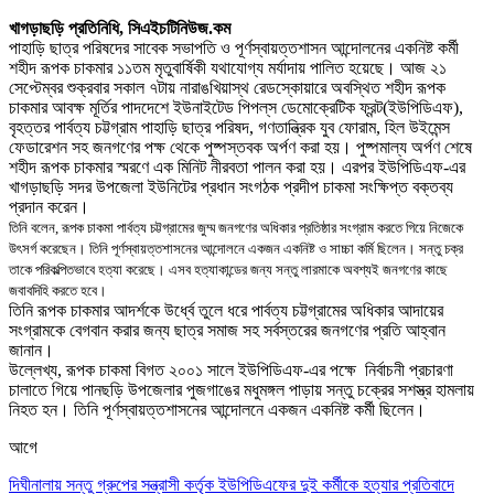
খাগড়াছড়ি প্রতিনিধি, সিএইচটিনিউজ.কম
পাহাড়ি ছাত্র পরিষদের সাবেক সভাপতি ও পূর্ণস্বায়ত্তশাসন আন্দোলনের একনিষ্ট কর্মী
শহীদ রূপক চাকমার ১১তম মৃতুবার্ষিকী যথাযোগ্য মর্যাদায় পালিত হয়েছে
।
আজ ২১
সেপ্টেম্বর
শু
ক্রবার
সকাল ৭টায় নারাঙখিয়াস্থ রেডস্কোয়ারে অবস্থিত শহীদ রূপক
চাকমার আব
ক্ষ
মূর্তির পাদদেশে ইউনাইটেড পিপল্‌স ডেমোক্রেটিক ফ্রন্ট(ইউপিডিএফ)
,
বৃহত্তর পার্বত্য চট্টগ্রাম পাহাড়ি ছাত্র পরিষদ
,
গণতান্ত্রিক যুব ফোরাম
,
হিল উইমেন্স
ফেডারেশন সহ জনগণের প
ক্ষ
থেকে পুষ্পস্তবক অর্পণ করা হয়
।
পুষ্পমাল্য অর্পণ শেষে
শহীদ রূপক চাকমার স্মরণে এক মিনিট নীরবতা পালন করা হয়। এরপর
ইউপিডিএফ-এর
খাগড়াছড়ি সদর উপজেলা ইউনিটের প্রধান সংগঠক প্রদীপ চাকমা সং
ক্ষিপ্ত
বক্তব্য
প্রদান করেন
।
তিনি বলেন
,
রূপক চাকমা পার্বত্য চট্টগ্রামের জুম্ম জনগণের অধিকার প্রতিষ্ঠার সংগ্রাম করতে গিয়ে নিজেকে
উৎসর্গ করেছেন
।
তিনি পূর্ণস্বায়ত্তশাসনের আন্দোলনে একজন একনিষ্ট ও সাচ্চা কর্মি ছিলেন
।
সন্তু চক্র
তাকে পরিকল্পিতভাবে হত্যা করেছে
।
এসব হত্যাকান্ডের জন্য সন্তু লারমাকে অবশ্যই জনগণের কাছে
জবাবদিহি করতে হবে
।
তিনি রূপক চাকমার আদর্শকে উর্ধ্বে তুলে ধরে পার্বত্য চট্টগ্রামের অধিকার আদায়ের
সংগ্রামকে বেগবান করার জন্য ছাত্র সমাজ সহ সর্বস্তরের জনগণের প্রতি আহ্বান
জানান
।
উল্লেখ্য
,
রূপক চাকমা বিগত ২০০১ সালে ইউপিডিএফ-এর
পক্ষে
নির্বাচনী প্রচারণা
চালাতে গিয়ে পানছড়ি উপজেলার পুজগাঙের মধুমঙ্গল পাড়ায় সন্তু চক্রের সশস্ত্র হামলায়
নিহত হন
।
তিনি পূর্ণস্বায়ত্তশাসনের আন্দোলনে একজন একনিষ্ট কর্মী ছিলেন
।
আগে
দিঘীনালায় সন্তু গ্রুপের সন্ত্রাসী কর্তৃক ইউপিডিএফের দুই কর্মীকে হত্যার প্রতিবাদে