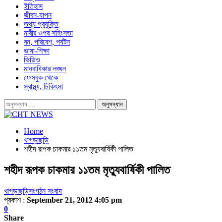
ইতিহাস
জীবন-যাপন
তথ্য প্রযুক্তি
নারীর ওপর সহিংসতা
বন, পরিবেশ, পর্যটন
ভাষা-শিক্ষা
ভিডিও
মানবাধিকার লঙ্ঘন
ফেসবুক থেকে
স্বাস্থ্য, চিকিৎসা
Home
খাগড়াছড়ি
শহীদ রূপক চাকমার ১১তম মৃত্যুবার্ষিকী পালিত
শহীদ রূপক চাকমার ১১তম মৃত্যুবার্ষিকী পালিত
খাগড়াছড়ি
সংগঠন সংবাদ
প্রকাশ :
September 21, 2012 4:05 pm
0
Share