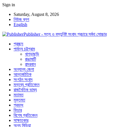
Sign in
Saturday, August 8, 2026
নিউজ ব্লগ
English
Publisher - সত্য ও বস্তুনিষ্ট সংবাদ প্রচারে সর্বদা সোচ্চার
প্রচ্ছদ
পার্বত্য চট্টগ্রাম
খাগড়াছড়ি
রাঙামাটি
বান্দরবান
অন্যান্য জেলা
আন্তর্জাতিক
সংগঠন সংবাদ
মন্তব্য প্রতিবেদন
রাজনৈতিক ভাষ্য
মতামত
মুক্তমত
প্রবন্ধ
ফিচার
বিশেষ প্রতিবেদন
সাক্ষাতকার
অন্য মিডিয়া