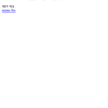
আগে
পরে
মতামত দিন