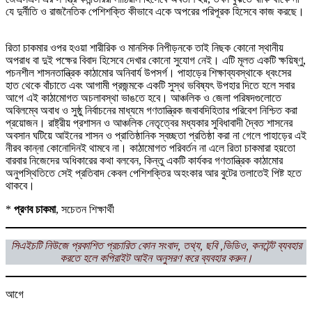
যে দুর্নীতি ও রাজনৈতিক পেশিশক্তি কীভাবে একে অপরের পরিপূরক হিসেবে কাজ করছে।
রিতা চাকমার ওপর হওয়া শারীরিক ও মানসিক নিপীড়নকে তাই নিছক কোনো স্থানীয়
অপরাধ বা দুই পক্ষের বিবাদ হিসেবে দেখার কোনো সুযোগ নেই। এটি মূলত একটি ক্ষয়িষ্ণু,
পচনশীল শাসনতান্ত্রিক কাঠামোর অনিবার্য উপসর্গ। পাহাড়ের শিক্ষাব্যবস্থাকে ধ্বংসের
হাত থেকে বাঁচাতে এবং আগামী প্রজন্মকে একটি সুস্থ ভবিষ্যৎ উপহার দিতে হলে সবার
আগে এই কাঠামোগত অচলাবস্থা ভাঙতে হবে। আঞ্চলিক ও জেলা পরিষদগুলোতে
অবিলম্বে অবাধ ও সুষ্ঠু নির্বাচনের মাধ্যমে গণতান্ত্রিক জবাবদিহিতার পরিবেশ নিশ্চিত করা
প্রয়োজন। রাষ্ট্রীয় প্রশাসন ও আঞ্চলিক নেতৃত্বের মধ্যকার সুবিধাবাদী দ্বৈত শাসনের
অবসান ঘটিয়ে আইনের শাসন ও প্রাতিষ্ঠানিক স্বচ্ছতা প্রতিষ্ঠা করা না গেলে পাহাড়ের এই
নীরব কান্না কোনোদিনই থামবে না। কাঠামোগত পরিবর্তন না এলে রিতা চাকমারা হয়তো
বারবার নিজেদের অধিকারের কথা বলবেন, কিন্তু একটি কার্যকর গণতান্ত্রিক কাঠামোর
অনুপস্থিতিতে সেই প্রতিবাদ কেবল পেশিশক্তির অহংকার আর বুটের তলাতেই পিষ্ট হতে
থাকবে।
*
প্রণব চাকমা
, সচেতন শিক্ষার্থী
সিএইচটি
নিউজে প্রকাশিত প্রচারিত কোন সংবাদ, তথ্য, ছবি ,ভিডিও, কনটেন্ট ব্যবহার
করতে হলে
কপিরাইট আইন অনুসরণ করে ব্যবহার করুন।
আগে