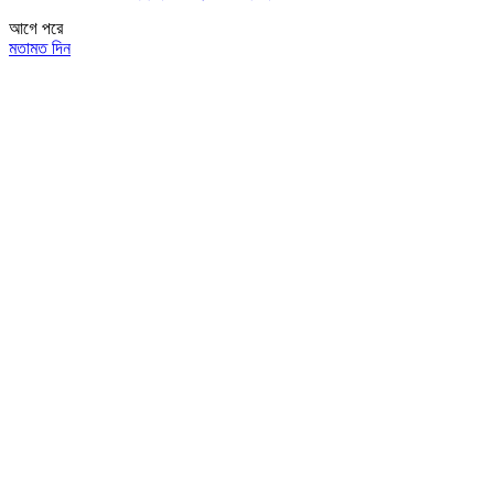
আগে
পরে
মতামত দিন