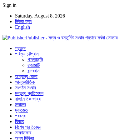
Sign in
Saturday, August 8, 2026
নিউজ ব্লগ
English
Publisher - সত্য ও বস্তুনিষ্ট সংবাদ প্রচারে সর্বদা সোচ্চার
প্রচ্ছদ
পার্বত্য চট্টগ্রাম
খাগড়াছড়ি
রাঙামাটি
বান্দরবান
অন্যান্য জেলা
আন্তর্জাতিক
সংগঠন সংবাদ
মন্তব্য প্রতিবেদন
রাজনৈতিক ভাষ্য
মতামত
মুক্তমত
প্রবন্ধ
ফিচার
বিশেষ প্রতিবেদন
সাক্ষাতকার
অন্য মিডিয়া