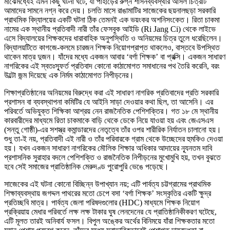
মাঝেমধ্যেই এমন কিছু ঘটনা ঘটে, যা পাহাড়ের রুগ্ন শাসনব্যবস্থার আসল চিত্রটি
আমাদের সামনে নগ্ন করে দেয়। চলতি মাসে রাঙামাটির সাজেকের ছয়নালছড়া সরকারি
প্রাথমিক বিদ্যালয়ের একটি ঘটনা ঠিক তেমনই এক ভয়ংকর অশনিসংকেত। রিতা চাকমা
নামের এক স্থানীয় প্রতিবাদী নারী তাঁর ফেসবুক আইডি (Ri Jang Ci) থেকে লাইভে
এসে বিদ্যালয়ের শিক্ষকদের ধারাবাহিক অনুপস্থিতি ও অনিয়মের চিত্র তুলে ধরেছিলেন।
বিদ্যালয়টিতে কাগজে-কলমে চারজন শিক্ষক নিয়োগপ্রাপ্ত থাকলেও, বাস্তবে উপস্থিত
থাকেন মাত্র দুজন। যাঁদের মধ্যে একজন আবার ‘বর্গা শিক্ষক’ বা প্রক্সি। একজন সাধারণ
নাগরিকের এই স্বতঃস্ফূর্ত প্রতিবাদ কোনো কাঠামোগত সমাধানের পথ তৈরি করেনি, বরং
উল্টো জন্ম দিয়েছে এক নির্মম কাঠামোগত নিপীড়নের।
শিক্ষাপ্রতিষ্ঠানের অনিয়মের বিরুদ্ধে করা এই সাধারণ নাগরিক প্রতিবাদের প্রতি সরকারি
প্রশাসন বা ব্যবস্থাপনা কমিটির যে আইনি সাড়া দেওয়ার কথা ছিল, তা আসেনি। এর
পরিবর্তে অভিযুক্ত শিক্ষিকা আশ্রয় নেন রাজনৈতিক পেশিশক্তির। গত ১৮ মে স্থানীয়
কারবারীদের মাধ্যমে রিতা চাকমাকে বাড়ি থেকে ডেকে নিয়ে যাওয়া হয় এবং জেএসএস
(সন্তু গোষ্ঠী)-এর সশস্ত্র কমান্ডারদের নেতৃত্বে তাঁর ওপর শারীরিক নির্যাতন চালানো হয়।
শুধু তা-ই নয়, প্রতিবাদী এই নারী ও তাঁর পরিবারকে গ্রাম থেকে উচ্ছেদের হুমকিও দেওয়া
হয়। যখন একজন সাধারণ নাগরিকের মৌলিক শিক্ষার অধিকার আদায়ের ন্যূনতম দাবি
প্রশাসনিক সুরাহার বদলে পেশিশক্তি ও রাজনৈতিক নিপীড়নের মুখোমুখি হয়, তখন বুঝতে
হবে সেই সমাজের প্রাতিষ্ঠানিক মেরুদণ্ড পুরোপুরি ভেঙে পড়েছে।
সাজেকের এই ঘটনা কোনো বিচ্ছিন্ন উপাখ্যান নয়; এটি পার্বত্য চট্টগ্রামের প্রাথমিক
শিক্ষাব্যবস্থায় জগদ্দল পাথরের মতো চেপে বসা ‘বর্গা শিক্ষক’ সংস্কৃতির একটি ক্ষুদ্র
প্রতিচ্ছবি মাত্র। পার্বত্য জেলা পরিষদগুলোর (HDC) মাধ্যমে শিক্ষক নিয়োগ
প্রক্রিয়ায় মেধার পরিবর্তে লক্ষ লক্ষ টাকার ঘুষ লেনদেনের যে প্রাতিষ্ঠানিকীকরণ ঘটেছে,
এটি মূলত তারই অনিবার্য ফসল। বিপুল অঙ্কের অর্থের বিনিময়ে যাঁরা শিক্ষকতার মতো