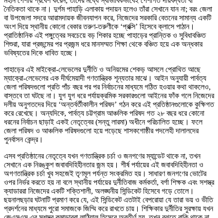
মহান পেশায় প্রবেশ করেন, তাঁদের মধ্যে স্বাভাবিকভাবেই পেশাগত দায়বদ্ধতা বা
নৈতিকতা থাকে না। দুর্গম পাহাড়ি এলাকায় পদায়ন হলেও তাঁরা সেখানে যান না; বরং জেলা
বা উপজেলা সদরে আরামদায়ক জীবনযাপন করে, নিজেদের সরকারি বেতনের সামান্য একটি
অংশ দিয়ে স্থানীয় কোনো বেকার তরুণ-তরুণীকে ‘প্রক্সি’ হিসেবে ক্লাসে পাঠান।
প্রাতিষ্ঠানিক এই পঙ্গুত্বের সবচেয়ে বড় শিকার হচ্ছে পাহাড়ের প্রান্তিক ও সুবিধাবঞ্চিত
শিশুরা, যারা প্রজন্মের পর প্রজন্ম ধরে মানসম্মত শিক্ষা থেকে বঞ্চিত হয়ে এক অন্ধকার
ভবিষ্যতের দিকে ধাবিত হচ্ছে।
পাহাড়ের এই মাইক্রো-লেভেলের দুর্নীতি ও অনিয়মের শেকড় আসলে প্রোথিত আছে
ম্যাক্রো-লেভেলের এক দীর্ঘমেয়াদী গণতান্ত্রিক শূন্যতার মাঝে। আইন অনুযায়ী পার্বত্য
জেলা পরিষদগুলো প্রতি পাঁচ বছর পর পর নির্বাচনের মাধ্যমে গঠিত হওয়ার কথা থাকলেও,
বাস্তবে তা ঘটছে না। যুগ যুগ ধরে পর্যায়ক্রমিক সরকারগুলো আইনের ফাঁক গলে নিজেদের
দলীয় অনুগতদের দিয়ে ‘অন্তর্বর্তীকালীন পরিষদ’ গঠন করে এই প্রতিষ্ঠানগুলোকে কুক্ষিগত
করে রেখেছে। অন্যদিকে, পার্বত্য চট্টগ্রাম আঞ্চলিক পরিষদ গত ২৮ বছর ধরে কোনো
ধরনের নির্বাচন ছাড়াই একই নেতৃত্বের (সন্তু লারমা) অধীনে পরিচালিত হচ্ছে। ফলে
জেলা পরিষদ ও আঞ্চলিক পরিষদগুলো হয়ে পড়েছে শাসকগোষ্ঠীর পদলেহী দালালদের
পুনর্বাসন কেন্দ্র।
এসব প্রতিষ্ঠানের নেতৃত্বে যখন গণতান্ত্রিক চর্চা ও জনগণের ম্যান্ডেট থাকে না, তখন
সেখানে এক নিরঙ্কুশ জবাবদিহিহীনতার জন্ম হয়। শীর্ষ পর্যায়ের এই জবাবদিহিহীনতা ও
অগণতান্ত্রিক চর্চা খুব সহজেই তৃণমূল পর্যন্ত সংক্রমিত হয়। সাধারণ জনগণের ভোটের
ওপর নির্ভর করতে হয় না বলে স্থানীয় পর্যায়ের দুর্নীতিবাজ কর্মকর্তা, বর্গা শিক্ষক এবং সশস্ত্র
ক্যাডাররা নিজেদের একটি শক্তিশালী, অলঙ্ঘনীয় সিন্ডিকেট হিসেবে গড়ে তোলে।
ছয়নালছড়ার ঘটনাটি প্রমাণ করে যে, এই সিন্ডিকেট এতটাই বেপরোয়া যে তারা ভয় ও ভীতি
প্রদর্শনের মাধ্যমে পুরো সমাজকে জিম্মি করে রাখতে চায়। শিক্ষিকার দুর্নীতির সুরক্ষায় যখন
জেএসএস এর সশস্ত্র কমান্ডাররা লাঠিয়াল হিসেবে অবতীর্ণ হয়, তখন বুঝতে বাকি থাকে না