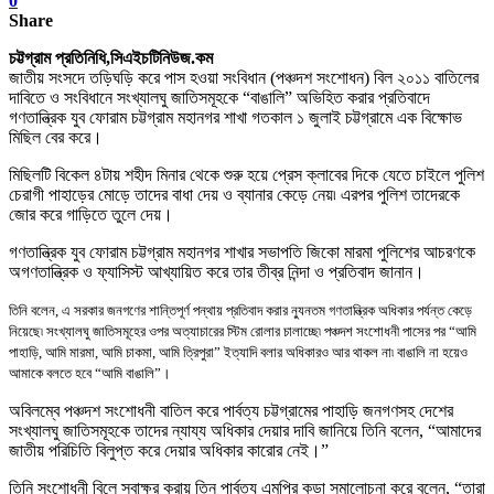
0
Share
চট্টগ্রাম প্রতিনিধি,
সিএইচটিনিউজ.কম
জাতীয় সংসদে তড়িঘড়ি করে পাস হওয়া সংবিধান (পঞ্চদশ সংশোধন) বিল ২০১১ বাতিলের
দাবিতে ও সংবিধানে সংখ্যালঘু জাতিসমূহকে “বাঙালি” অভিহিত করার প্রতিবাদে
গণতান্ত্রিক যুব ফোরাম চট্টগ্রাম মহানগর শাখা গতকাল ১ জুলাই চট্টগ্রামে এক বিক্ষোভ
মিছিল বের করে।
মিছিলটি বিকেল ৪টায় শহীদ মিনার থেকে শুরু হয়ে প্রেস ক্লাবের দিকে যেতে চাইলে পুলিশ
চেরাগী পাহাড়ের মোড়ে তাদের বাধা দেয় ও ব্যানার কেড়ে নেয়৷ এরপর পুলিশ তাদেরকে
জোর করে গাড়িতে তুলে দেয়।
গণতান্ত্রিক যুব ফোরাম চট্টগ্রাম মহানগর শাখার সভাপতি জিকো মারমা পুলিশের আচরণকে
অগণতান্ত্রিক ও ফ্যাসিস্ট আখ্যায়িত করে তার তীব্র নিন্দা ও প্রতিবাদ জানান।
তিনি বলেন
,
এ সরকার জনগণের শান্তিপূর্ণ পন্থায় প্রতিবাদ করার ন্যুনতম গণতান্ত্রিক অধিকার পর্যন্ত কেড়ে
নিয়েছে৷ সংখ্যালঘু জাতিসমূহের ওপর অত্যাচারের স্টিম রোলার চালাচ্ছে৷ পঞ্চদশ সংশোধনী পাসের পর “আমি
পাহাড়ি
,
আমি মারমা
,
আমি চাকমা
,
আমি ত্রিপুরা” ইত্যাদি বলার অধিকারও আর থাকল না৷ বাঙালি না হয়েও
আমাকে বলতে হবে “আমি বাঙালি”।
অবিলম্বে পঞ্চদশ সংশোধনী বাতিল করে পার্বত্য চট্টগ্রামের পাহাড়ি জনগণসহ দেশের
সংখ্যালঘু জাতিসমূহকে তাদের ন্যায্য অধিকার দেয়ার দাবি জানিয়ে তিনি বলেন
, “
আমাদের
জাতীয় পরিচিতি বিলুপ্ত করে দেয়ার অধিকার কারোর নেই।”
তিনি সংশোধনী বিলে স্বাক্ষর করায় তিন পার্বত্য এমপির কড়া সমালোচনা করে বলেন
, “
তারা