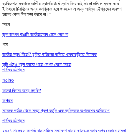
ব্যক্তিগত স্বার্থকে জাতীয় স্বার্থের উর্ধে স্থান দিয়ে ওই কালো দলিলে স্বাক্ষ করে
ইতিহাসে চিরদিনের জন্য কলঙ্কিত হয়ে থাকবেন৷ এ জন্য পার্বত্য চট্টগ্রামের জনগণ
তাদের কোন দিন ক্ষমা করবে না।”
আগে
জুম্ম জনগণ বাঙালি জাতীয়তাবাদ মেনে নেবে না
পরে
জাতীয় স্বার্থ বিরোধী চুক্তি বাতিলের দাবিতে খাগড়াছড়িতে বিক্ষোভ
তুমি এটাও পছন্দ করতে পারো
লেখক থেকে আরো
পার্বত্য চট্টগ্রাম
মতামত
আমরা কিসের জন্য লড়ছি?
অপরাধ
সাজেক পর্যটন থেকে সন্তু গ্রুপ কর্তৃক এক ব্যক্তিকে অপহরণের অভিযোগ
পার্বত্য চট্টগ্রাম
২০২৪ সালের ৬ আগস্ট রাঙামাটিতে সমাবেশে যাওয়া ছাত্র-জনতার ওপর যেভাবে হামলা