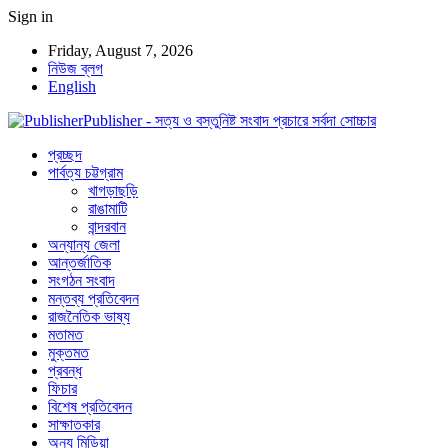
Sign in
Friday, August 7, 2026
নিউজ ব্লগ
English
Publisher - সত্য ও বস্তুনিষ্ট সংবাদ প্রচারে সর্বদা সোচ্চার
প্রচ্ছদ
পার্বত্য চট্টগ্রাম
খাগড়াছড়ি
রাঙামাটি
বান্দরবান
অন্যান্য জেলা
আন্তর্জাতিক
সংগঠন সংবাদ
মন্তব্য প্রতিবেদন
রাজনৈতিক ভাষ্য
মতামত
মুক্তমত
প্রবন্ধ
ফিচার
বিশেষ প্রতিবেদন
সাক্ষাতকার
অন্য মিডিয়া