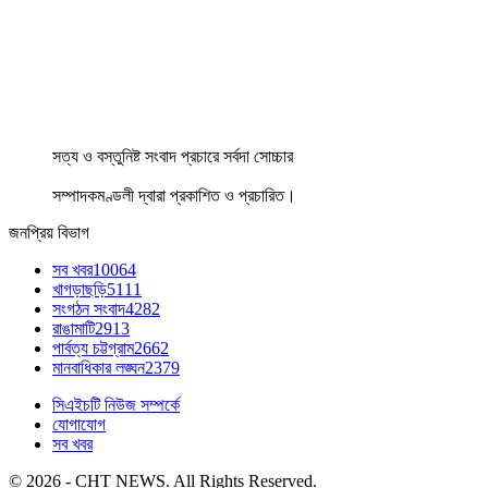
সত্য ও বস্তুনিষ্ট সংবাদ প্রচারে সর্বদা সোচ্চার
সম্পাদকমণ্ডলী দ্বারা প্রকাশিত ও প্রচারিত।
জনপ্রিয় বিভাগ
সব খবর
10064
খাগড়াছড়ি
5111
সংগঠন সংবাদ
4282
রাঙামাটি
2913
পার্বত্য চট্টগ্রাম
2662
মানবাধিকার লঙ্ঘন
2379
সিএইচটি নিউজ সম্পর্কে
যোগাযোগ
সব খবর
© 2026 - CHT NEWS. All Rights Reserved.